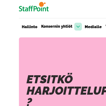
Hyppää pääsisältöön
Konsernin yhtiöt
Hallinto
Medialle
Avaa pudotusva
ETSITKÖ
HARJOITTELU
?