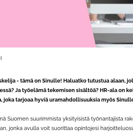
at
elija - tämä on Sinulle! Haluatko tutustua alaan, jo
essä? Ja työelämä tekemisen sisältöä? HR-ala on ke
, joka tarjoaa hyviä uramahdollisuuksia myös Sinull
enä Suomen suurimmista yksityisistä työnantajista ra
man, jonka avulla voit suorittaa opintojesi harjoittelu