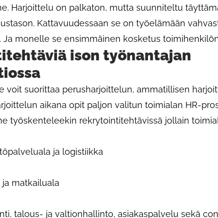
. Harjoittelu on palkaton, mutta suunniteltu täytt
mustason. Kattavuudessaan se on työelämään vahvast
la. Ja monelle se ensimmäinen kosketus toimihenkilön 
titehtäviä ison työnantajan
tiossa
 voit suorittaa perusharjoittelun, ammatillisen harjoit
oittelun aikana opit paljon valitun toimialan HR-pros
me työskenteleekin rekrytointitehtävissä jollain toimia
stöpalveluala ja logistiikka
- ja matkailuala
ti, talous- ja valtionhallinto, asiakaspalvelu sekä co