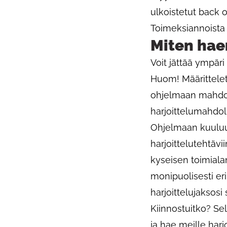
ulkoistetut back of
Toimeksiannoista 
Miten haen
Voit jättää ympäri
Huom! Määrittelet
ohjelmaan mahdol
harjoittelumahdol
Ohjelmaan kuuluu 
harjoittelutehtävi
kyseisen toimiala
monipuolisesti eri
harjoittelujaksosi
Kiinnostuitko? Sel
ja hae meille harj