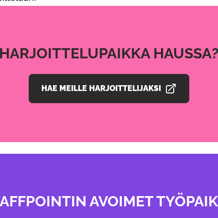
HARJOITTELUPAIKKA HAUSSA
HAE MEILLE HARJOITTELIJAKSI
AVAUTUU UUDESSA VÄLILEHDESSÄ
AFFPOINTIN AVOIMET TYÖPAI