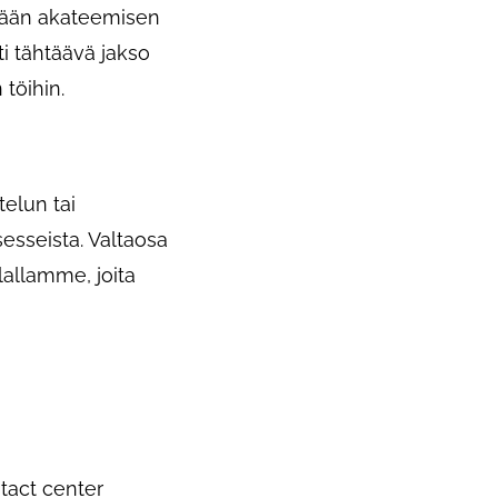
ämään akateemisen
i tähtäävä jakso
töihin.
telun tai
esseista. Valtaosa
lallamme, joita
ntact center