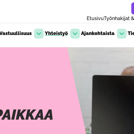
Etusivu
Työnhakijat &
Vastuullisuus
Yhteistyö
Ajankohtaista
Ti
likko
Avaa pudotusvalikko
Avaa pudotusvalikko
Avaa p
PAIKKAA