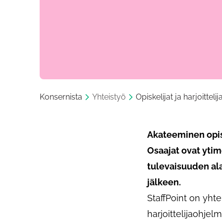
Konsernista
Yhteistyö
Opiskelijat ja harjoittelij
Akateeminen opisk
Osaajat ovat ytim
tulevaisuuden ala
jälkeen.
StaffPoint on yht
harjoittelijaohjel