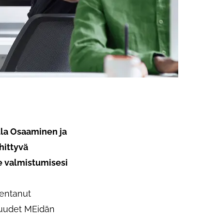
lla Osaaminen ja
hittyvä
e valmistumisesi
kentanut
osuudet MEidän