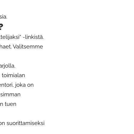
ia.
?
ijaksi” -linkistä.
 haet. Valitsemme
rjolla.
 toimialan
ntori, joka on
lisimman
en tuen
son suorittamiseksi