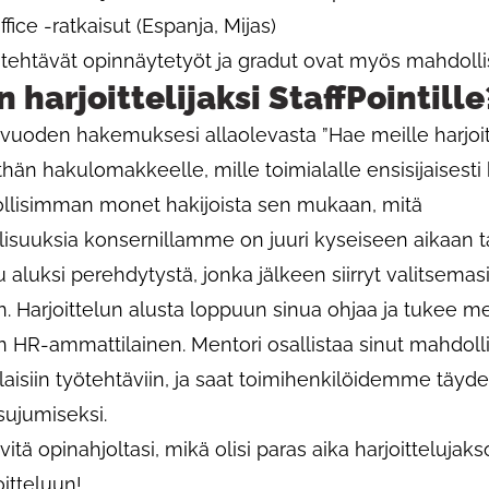
fice -ratkaisut (Espanja, Mijas)
tehtävät opinnäytetyöt ja gradut ovat myös mahdollis
 harjoittelijaksi StaffPointille
 vuoden hakemuksesi allaolevasta ”Hae meille harjoittel
hän hakulomakkeelle, mille toimialalle ensisijaisesti
lisimman monet hakijoista sen mukaan, mitä
lisuuksia konsernillamme on juuri kyseiseen aikaan ta
aluksi perehdytystä, jonka jälkeen siirryt valitsemasi
in. Harjoittelun alusta loppuun sinua ohjaa ja tukee me
n HR-ammattilainen. Mentori osallistaa sinut mahdol
laisiin työtehtäviin, ja saat toimihenkilöidemme täyd
 sujumiseksi.
vitä opinahjoltasi, mikä olisi paras aika harjoittelujak
oitteluun!