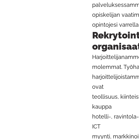
palveluksessamme
opiskelijan vaati
opintojesi varrel
Rekrytoin
organisaa
Harjoittelijanamme
molemmat. Työharj
harjoittelijoistam
ovat
teollisuus, kiintei
kauppa
hotelli-, ravintola
ICT
myynti, markkinoin