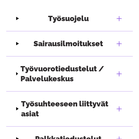
Työsuojelu
Sairausilmoitukset
Työvuorotiedustelut /
Palvelukeskus
Työsuhteeseen liittyvät
asiat
Palkkatiedustelut