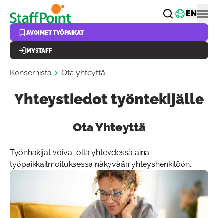
Hyppää pääsisältöön
Vaihda k
EN
AVOIMET TYÖPAIKAT
MYSTAFF
Konsernista
Ota yhteyttä
Yhteystiedot työntekijälle
Ota Yhteyttä
Painike linkin kopioi
Työnhakijat voivat olla yhteydessä aina
työpaikkailmoituksessa näkyvään yhteyshenkilöön.