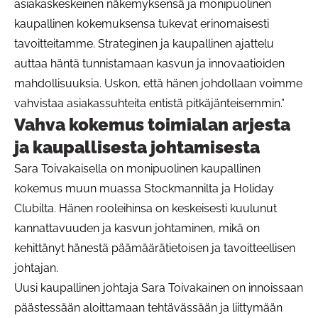
asiakaskeskeinen näkemyksensä ja monipuolinen
kaupallinen kokemuksensa tukevat erinomaisesti
tavoitteitamme. Strateginen ja kaupallinen ajattelu
auttaa häntä tunnistamaan kasvun ja innovaatioiden
mahdollisuuksia. Uskon, että hänen johdollaan voimme
vahvistaa asiakassuhteita entistä pitkäjänteisemmin.”
Vahva kokemus toimialan arjesta
ja kaupallisesta johtamisesta
Sara Toivakaisella on monipuolinen kaupallinen
kokemus muun muassa Stockmannilta ja Holiday
Clubilta. Hänen rooleihinsa on keskeisesti kuulunut
kannattavuuden ja kasvun johtaminen, mikä on
kehittänyt hänestä päämäärätietoisen ja tavoitteellisen
johtajan.
Uusi kaupallinen johtaja Sara Toivakainen on innoissaan
päästessään aloittamaan tehtävässään ja liittymään