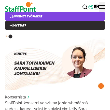
Hyppää pääsisältöön
Vaihda k
EN
AVOIMET TYÖPAIKAT
MYSTAFF
Konsernista
StaffPoint-konserni vahvistaa johtoryhmäänsä –
uudeksi kaupalliseksi johtajaksi nimitetty Sara