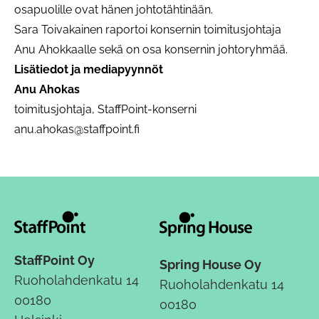
osapuolille ovat hänen johtotähtinään.
Sara Toivakainen raportoi konsernin toimitusjohtaja
Anu Ahokkaalle sekä on osa konsernin johtoryhmää.
Lisätiedot ja mediapyynnöt
Anu Ahokas
toimitusjohtaja, StaffPoint-konserni
anu.ahokas@staffpoint.fi
StaffPoint Oy
Spring House Oy
Ruoholahdenkatu 14
Ruoholahdenkatu 14
00180
00180