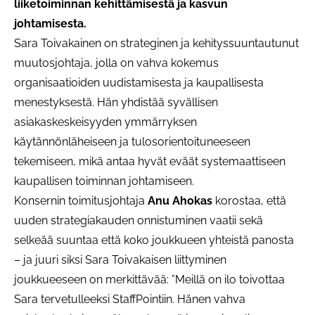
liiketoiminnan kehittämisestä ja kasvun
johtamisesta.
Sara Toivakainen on strateginen ja kehityssuuntautunut
muutosjohtaja, jolla on vahva kokemus
organisaatioiden uudistamisesta ja kaupallisesta
menestyksestä. Hän yhdistää syvällisen
asiakaskeskeisyyden ymmärryksen
käytännönläheiseen ja tulosorientoituneeseen
tekemiseen, mikä antaa hyvät eväät systemaattiseen
kaupallisen toiminnan johtamiseen.
Konsernin toimitusjohtaja
Anu Ahokas
korostaa, että
uuden strategiakauden onnistuminen vaatii sekä
selkeää suuntaa että koko joukkueen yhteistä panosta
– ja juuri siksi Sara Toivakaisen liittyminen
joukkueeseen on merkittävää: ”Meillä on ilo toivottaa
Sara tervetulleeksi StaffPointiin. Hänen vahva