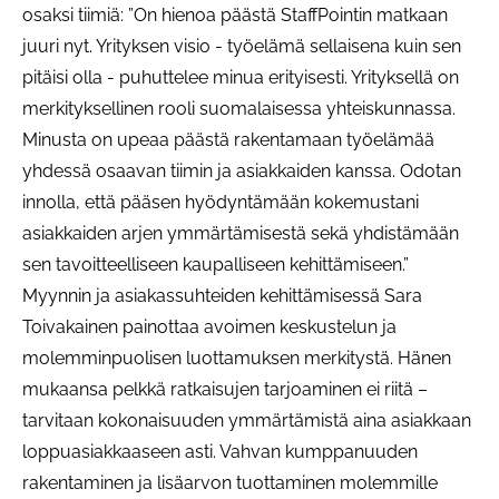
osaksi tiimiä: ”On hienoa päästä StaffPointin matkaan
juuri nyt. Yrityksen visio - työelämä sellaisena kuin sen
pitäisi olla - puhuttelee minua erityisesti. Yrityksellä on
merkityksellinen rooli suomalaisessa yhteiskunnassa.
Minusta on upeaa päästä rakentamaan työelämää
yhdessä osaavan tiimin ja asiakkaiden kanssa. Odotan
innolla, että pääsen hyödyntämään kokemustani
asiakkaiden arjen ymmärtämisestä sekä yhdistämään
sen tavoitteelliseen kaupalliseen kehittämiseen.”
Myynnin ja asiakassuhteiden kehittämisessä Sara
Toivakainen painottaa avoimen keskustelun ja
molemminpuolisen luottamuksen merkitystä. Hänen
mukaansa pelkkä ratkaisujen tarjoaminen ei riitä –
tarvitaan kokonaisuuden ymmärtämistä aina asiakkaan
loppuasiakkaaseen asti. Vahvan kumppanuuden
rakentaminen ja lisäarvon tuottaminen molemmille