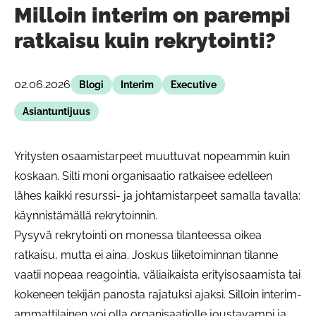
Milloin interim on parempi
ratkaisu kuin rekrytointi?
02.06.2026
Blogi
Interim
Executive
Asiantuntijuus
Yritysten osaamistarpeet muuttuvat nopeammin kuin
koskaan. Silti moni organisaatio ratkaisee edelleen
lähes kaikki resurssi- ja johtamistarpeet samalla tavalla:
käynnistämällä rekrytoinnin.
Pysyvä rekrytointi on monessa tilanteessa oikea
ratkaisu, mutta ei aina. Joskus liiketoiminnan tilanne
vaatii nopeaa reagointia, väliaikaista erityisosaamista tai
kokeneen tekijän panosta rajatuksi ajaksi. Silloin interim-
ammattilainen voi olla organisaatiolle joustavampi ja