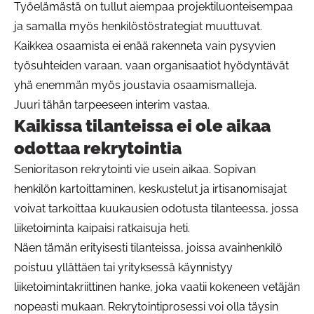
Työelämästä on tullut aiempaa projektiluonteisempaa
ja samalla myös henkilöstöstrategiat muuttuvat.
Kaikkea osaamista ei enää rakenneta vain pysyvien
työsuhteiden varaan, vaan organisaatiot hyödyntävät
yhä enemmän myös joustavia osaamismalleja.
Juuri tähän tarpeeseen interim vastaa.
Kaikissa tilanteissa ei ole aikaa
odottaa rekrytointia
Senioritason rekrytointi vie usein aikaa. Sopivan
henkilön kartoittaminen, keskustelut ja irtisanomisajat
voivat tarkoittaa kuukausien odotusta tilanteessa, jossa
liiketoiminta kaipaisi ratkaisuja heti.
Näen tämän erityisesti tilanteissa, joissa avainhenkilö
poistuu yllättäen tai yrityksessä käynnistyy
liiketoimintakriittinen hanke, joka vaatii kokeneen vetäjän
nopeasti mukaan. Rekrytointiprosessi voi olla täysin