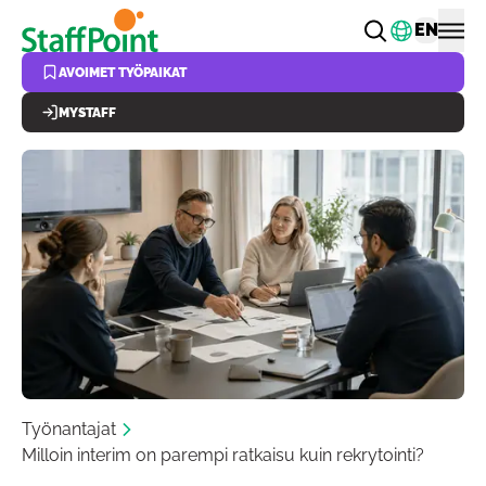
Hyppää pääsisältöön
Vaihda k
EN
AVOIMET TYÖPAIKAT
MYSTAFF
Työnantajat
Milloin interim on parempi ratkaisu kuin rekrytointi?