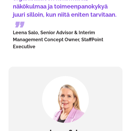
näkökulmaa ja toimeenpanokykyä
juuri silloin, kun niitä eniten tarvitaan.
Leena Salo, Senior Advisor & Interim
Management Concept Owner, StaffPoint
Executive