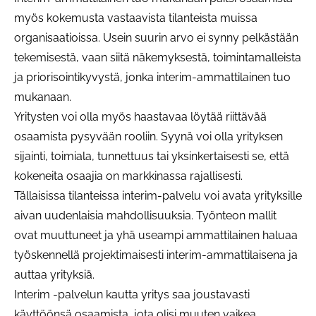
myös kokemusta vastaavista tilanteista muissa
organisaatioissa. Usein suurin arvo ei synny pelkästään
tekemisestä, vaan siitä näkemyksestä, toimintamalleista
ja priorisointikyvystä, jonka interim-ammattilainen tuo
mukanaan.
Yritysten voi olla myös haastavaa löytää riittävää
osaamista pysyvään rooliin. Syynä voi olla yrityksen
sijainti, toimiala, tunnettuus tai yksinkertaisesti se, että
kokeneita osaajia on markkinassa rajallisesti.
Tällaisissa tilanteissa interim-palvelu voi avata yrityksille
aivan uudenlaisia mahdollisuuksia. Työnteon mallit
ovat muuttuneet ja yhä useampi ammattilainen haluaa
työskennellä projektimaisesti interim-ammattilaisena ja
auttaa yrityksiä.
Interim -palvelun kautta yritys saa joustavasti
käyttöönsä osaamista, jota olisi muuten vaikea