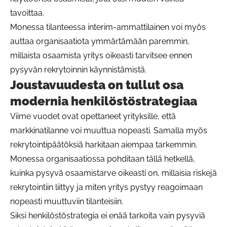
tavoittaa.
Monessa tilanteessa interim-ammattilainen voi myös
auttaa organisaatiota ymmärtämään paremmin,
millaista osaamista yritys oikeasti tarvitsee ennen
pysyvän rekrytoinnin käynnistämistä.
Joustavuudesta on tullut osa
modernia henkilöstöstrategiaa
Viime vuodet ovat opettaneet yrityksille, että
markkinatilanne voi muuttua nopeasti. Samalla myös
rekrytointipäätöksiä harkitaan aiempaa tarkemmin.
Monessa organisaatiossa pohditaan tällä hetkellä,
kuinka pysyvä osaamistarve oikeasti on, millaisia riskejä
rekrytointiin liittyy ja miten yritys pystyy reagoimaan
nopeasti muuttuviin tilanteisiin.
Siksi henkilöstöstrategia ei enää tarkoita vain pysyviä