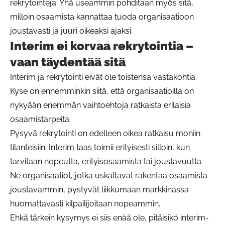
rekrytointeja. Yhä useammin pohditaan myös sitä,
milloin osaamista kannattaa tuoda organisaatioon
joustavasti ja juuri oikeaksi ajaksi.
Interim ei korvaa rekrytointia –
vaan täydentää sitä
Interim ja rekrytointi eivät ole toistensa vastakohtia.
Kyse on ennemminkin siitä, että organisaatioilla on
nykyään enemmän vaihtoehtoja ratkaista erilaisia
osaamistarpeita.
Pysyvä rekrytointi on edelleen oikea ratkaisu moniin
tilanteisiin. Interim taas toimii erityisesti silloin, kun
tarvitaan nopeutta, erityisosaamista tai joustavuutta.
Ne organisaatiot, jotka uskaltavat rakentaa osaamista
joustavammin, pystyvät liikkumaan markkinassa
huomattavasti kilpailijoitaan nopeammin.
Ehkä tärkein kysymys ei siis enää ole, pitäisikö interim-