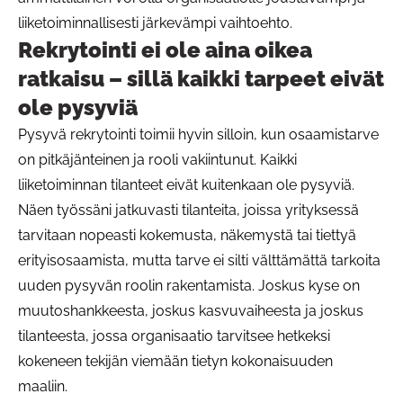
liiketoiminnallisesti järkevämpi vaihtoehto.
Rekrytointi ei ole aina oikea
ratkaisu – sillä kaikki tarpeet eivät
ole pysyviä
Pysyvä rekrytointi toimii hyvin silloin, kun osaamistarve
on pitkäjänteinen ja rooli vakiintunut. Kaikki
liiketoiminnan tilanteet eivät kuitenkaan ole pysyviä.
Näen työssäni jatkuvasti tilanteita, joissa yrityksessä
tarvitaan nopeasti kokemusta, näkemystä tai tiettyä
erityisosaamista, mutta tarve ei silti välttämättä tarkoita
uuden pysyvän roolin rakentamista. Joskus kyse on
muutoshankkeesta, joskus kasvuvaiheesta ja joskus
tilanteesta, jossa organisaatio tarvitsee hetkeksi
kokeneen tekijän viemään tietyn kokonaisuuden
maaliin.