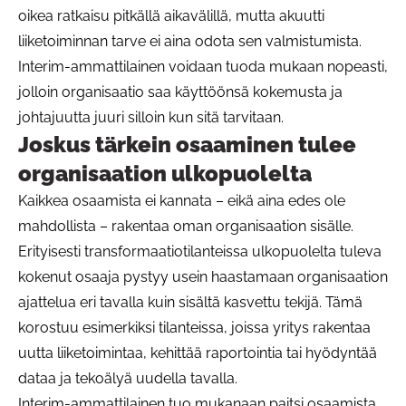
oikea ratkaisu pitkällä aikavälillä, mutta akuutti
liiketoiminnan tarve ei aina odota sen valmistumista.
Interim-ammattilainen voidaan tuoda mukaan nopeasti,
jolloin organisaatio saa käyttöönsä kokemusta ja
johtajuutta juuri silloin kun sitä tarvitaan.
Joskus tärkein osaaminen tulee
organisaation ulkopuolelta
Kaikkea osaamista ei kannata – eikä aina edes ole
mahdollista – rakentaa oman organisaation sisälle.
Erityisesti transformaatiotilanteissa ulkopuolelta tuleva
kokenut osaaja pystyy usein haastamaan organisaation
ajattelua eri tavalla kuin sisältä kasvettu tekijä. Tämä
korostuu esimerkiksi tilanteissa, joissa yritys rakentaa
uutta liiketoimintaa, kehittää raportointia tai hyödyntää
dataa ja tekoälyä uudella tavalla.
Interim-ammattilainen tuo mukanaan paitsi osaamista