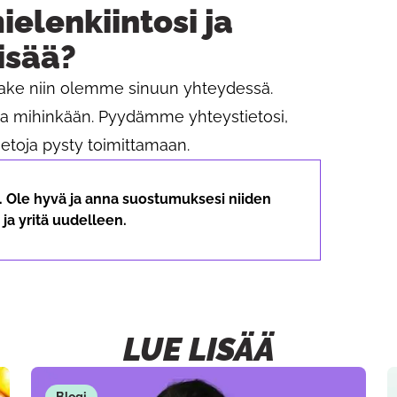
ielenkiintosi ja
lisää?
make niin olemme sinuun yhteydessä.
ua mihinkään. Pyydämme yhteystietosi,
toja pysty toimittamaan.
ä. Ole hyvä ja anna suostumuksesi niiden
ja yritä uudelleen.
LUE LISÄÄ