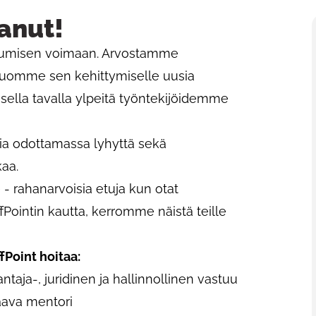
anut!
stumisen voimaan. Arvostamme
 luomme sen kehittymiselle uusia
sella tavalla ylpeitä työntekijöidemme
a odottamassa lyhyttä sekä
a. ​
 - rahanarvoisia etuja kun otat
fPointin kautta, kerromme näistä teille
fPoint hoitaa:​
taja-, juridinen ja hallinnollinen vastuu ​
ava mentori​