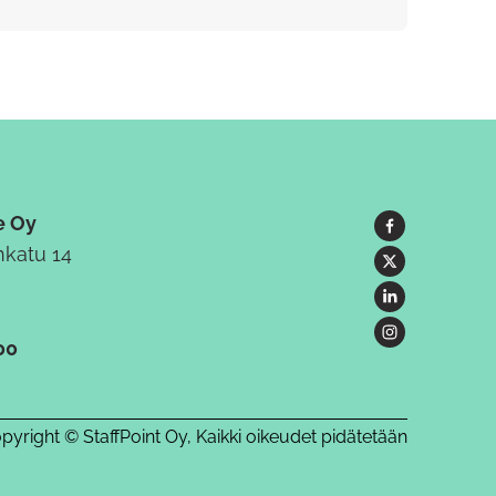
e Oy
katu 14
00
pyright © StaffPoint Oy, Kaikki oikeudet pidätetään