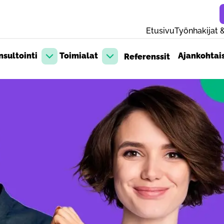
Etusivu
Työnhakijat &
sultointi
Toimialat
Ajankohtai
Referenssit
Avaa pudotusvalikko
Avaa pudotusvalikko