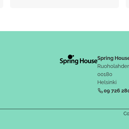
Spring Hous
Ruoholahden
00180
Helsinki
09 726 28
Co