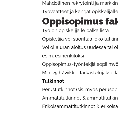
Mahdollinen rekrytointi ja markkino
Työvaatteet ja kengät opiskelijall
Oppisopimus fa
Työ on opiskelijalle palkallista ​
Opiskelija voi suorittaa joko tutki
Voi olla uran aloitus uudessa ta
esim. esihenkilöksi​
Oppisopimus-työntekijä sopii myös 
Min. 25 h/viikko, tarkastelujaksoll
Tutkinnot​
Perustutkinnot (sis. myös perusopin
Ammattitutkinnot & ammattitutkin
Erikoisammattitutkinnot & erikois