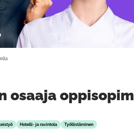
ella
 osaaja oppisopim
teistyö
Hotelli- ja ravintola
Työllistäminen