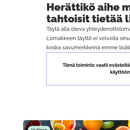
Herättikö aihe m
tahtoisit tietää 
Täytä alla oleva yhteydenottolo
Lomakkeen täyttö ei velvoita sin
koska savumerkkeinä emme lisätie
Tämä toiminto vaatii evästeit
käyttöön 