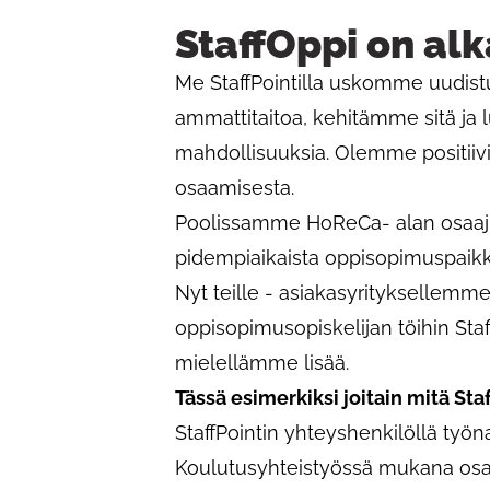
StaffOppi on alk
Me StaffPointilla uskomme uudi
ammattitaitoa, kehitämme sitä ja
mahdollisuuksia. Olemme positiivi
osaamisesta.​​
Poolissamme HoReCa- alan osaaji
pidempiaikaista oppisopimuspaikka
Nyt teille - asiakasyrityksellemme
oppisopimusopiskelijan töihin Staf
mielellämme lisää.​
Tässä esimerkiksi joitain mitä Staf
StaffPointin yhteyshenkilöllä työnan
Koulutusyhteistyössä mukana osa