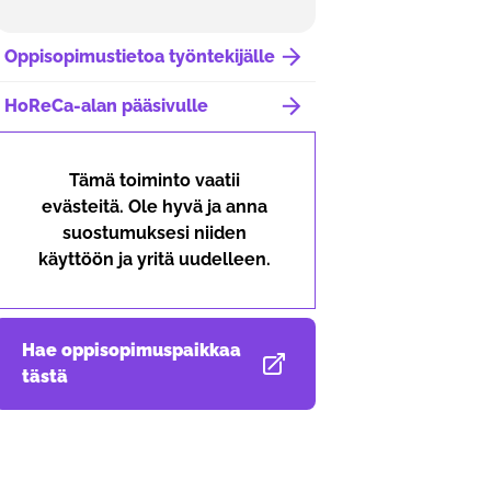
Oppisopimustietoa työntekijälle
HoReCa-alan pääsivulle
Tämä toiminto vaatii
evästeitä. Ole hyvä ja anna
suostumuksesi niiden
käyttöön ja yritä uudelleen.
Hae oppisopimuspaikkaa
Avautuu uudessa välilehdessä
tästä