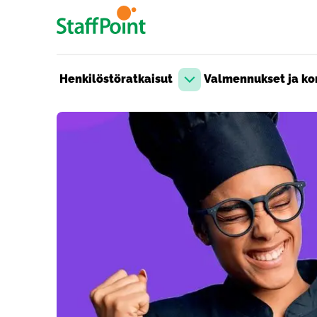
Hyppää pääsisältöön
Henkilöstöratkaisut
Valmennukset ja kon
Avaa pudotusvalikko