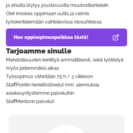
ja sinulta löytyy joustavuutta muutostilanteisiin.
Olet innokas oppimaan uutta ja valmis
työskentelemään vaihtelevissa olosuhteissa.
Hae oppisopimuspaikkaa tästä!
Avautuu uudessa välilehdessä
Tarjoamme sinulle
Mahdollisuuden kehittyä ammatillisesti, sekä työllistyä
myös pidemmäksi aikaa
Työsopimus vähintään 75 h / 3 viikkoon
StaffPointin henkilöstöedut mm. alennuksia
asiakasyritystemme palveluihin
StaffMentorin palvelut