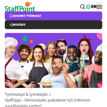
Hyppää pääsisältöön
Vaihda k
EN
AVOIMET TYÖPAIKAT
MYSTAFF
Työnhakijat & työntekijät
StaffOppi - Kiinnostaako palkallinen työ tutkinnon
suorittamista varten?