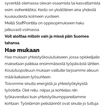
syventää olemassa olevan osaamista tai kasvattamista
esim. esihenkilöksi. Kesto on yksilöllinen aina yhdestä
kuukaudesta kolmeen vuoteen.
Meillä StaffPointilla on oppisopimukseen haku
jatkuvasti voimassa.
Voit aloittaa milloin vain ja missä päin Suomea
tahansa.
Hae mukaan
Hae mukaan yhteistyökoulutukseen, jossa opiskelijalle
maksetaan palkkaa ensimmäisestä työpäivästä lähtien.
Koulutuspolkuun mukaan valituille tarjoamme alkuun
määräaikaisen työsuhteen.
Toivomme sinulta energistä ja yhteistyökykyistä
työotetta. Olet reilu, reipas ja kohtelias niin
työkavereitasi kuin yhteistyökumppaneitamme
kohtaan. Työelämän pelisäännöt ovat sinulle jo tuttuja