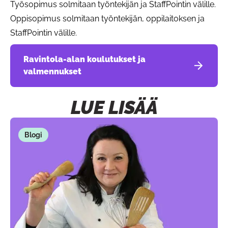
Työsopimus solmitaan työntekijän ja StaffPointin välille.
Oppisopimus solmitaan työntekijän, oppilaitoksen ja
StaffPointin välille.
Ravintola-alan koulutukset ja
valmennukset
LUE LISÄÄ
Blogi