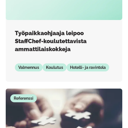
Työpaikkaohjaaja leipoo
StaffChef-koulutettavista
ammattilaiskokkeja
Valmennus
Koulutus
Hotelli- ja ravintola
Referenssi