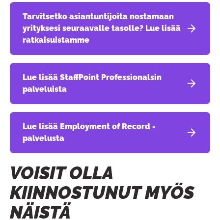
Tarvitsetko asiantuntijoita nostamaan
yrityksesi seuraavalle tasolle? Lue lisää
ratkaisuistamme
Lue lisää StaffPoint Professionalsin
palveluista
Lue lisää Employment of Record -
palvelusta
VOISIT OLLA
KIINNOSTUNUT MYÖS
NÄISTÄ