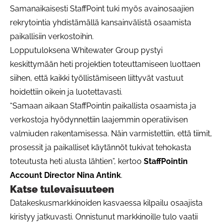
Samanaikaisesti StaffPoint tuki myös avainosaajien
rekrytointia yhdistämällä kansainvälistä osaamista
paikallisiin verkostoihin.
Lopputuloksena Whitewater Group pystyi
keskittymään heti projektien toteuttamiseen luottaen
siihen, että kaikki työllistämiseen liittyvät vastuut
hoidettiin oikein ja luotettavasti.
“Samaan aikaan StaffPointin paikallista osaamista ja
verkostoja hyödynnettiin laajemmin operatiivisen
valmiuden rakentamisessa. Näin varmistettiin, että tiimit,
prosessit ja paikalliset käytännöt tukivat tehokasta
toteutusta heti alusta lähtien”, kertoo
StaffPointin
Account Director Nina Antink
.
Katse tulevaisuuteen
Datakeskusmarkkinoiden kasvaessa kilpailu osaajista
kiristyy jatkuvasti. Onnistunut markkinoille tulo vaatii