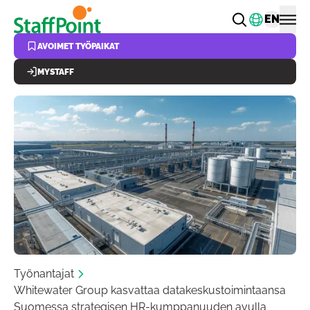
Hyppää pääsisältöön
Vaihda k
EN
AVOIMET TYÖPAIKAT
MYSTAFF
Työnantajat
Whitewater Group kasvattaa datakeskustoimintaansa
Suomessa strategisen HR-kumppanuuden avulla