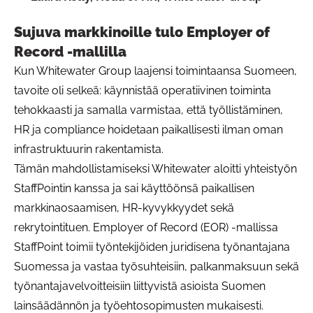
Sujuva markkinoille tulo Employer of
Record -mallilla
Kun Whitewater Group laajensi toimintaansa Suomeen,
tavoite oli selkeä: käynnistää operatiivinen toiminta
tehokkaasti ja samalla varmistaa, että työllistäminen,
HR ja compliance hoidetaan paikallisesti ilman oman
infrastruktuurin rakentamista.
Tämän mahdollistamiseksi Whitewater aloitti yhteistyön
StaffPointin kanssa ja sai käyttöönsä paikallisen
markkinaosaamisen, HR-kyvykkyydet sekä
rekrytointituen. Employer of Record (EOR) -mallissa
StaffPoint toimii työntekijöiden juridisena työnantajana
Suomessa ja vastaa työsuhteisiin, palkanmaksuun sekä
työnantajavelvoitteisiin liittyvistä asioista Suomen
lainsäädännön ja työehtosopimusten mukaisesti.