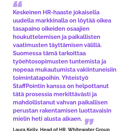
Keskeinen HR-haaste jokaisella
uudella markkinalla on löytää oikea
tasapaino oikeiden osaajien
houkuttelemisen ja paikallisten
vaatimusten täyttämisen välillä.
Suomessa tämä tarkoittaa
työehtosopimusten tuntemista ja
nopeaa mukautumista vakiintuneisiin
toimintatapoihin. Yhteistyö
StaffPointin kanssa on helpottanut
tätä prosessia merkittävästi ja
mahdollistanut vahvan paikallisen
perustan rakentamisen luottavaisin
mielin heti alusta alkaen.
Laura Kelly, Head of HR, Whitewater Group