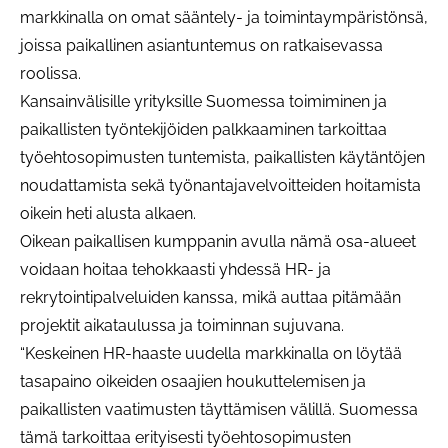
markkinalla on omat sääntely- ja toimintaympäristönsä,
joissa paikallinen asiantuntemus on ratkaisevassa
roolissa.
Kansainvälisille yrityksille Suomessa toimiminen ja
paikallisten työntekijöiden palkkaaminen tarkoittaa
työehtosopimusten tuntemista, paikallisten käytäntöjen
noudattamista sekä työnantajavelvoitteiden hoitamista
oikein heti alusta alkaen.
Oikean paikallisen kumppanin avulla nämä osa-alueet
voidaan hoitaa tehokkaasti yhdessä HR- ja
rekrytointipalveluiden kanssa, mikä auttaa pitämään
projektit aikataulussa ja toiminnan sujuvana.
“Keskeinen HR-haaste uudella markkinalla on löytää
tasapaino oikeiden osaajien houkuttelemisen ja
paikallisten vaatimusten täyttämisen välillä. Suomessa
tämä tarkoittaa erityisesti työehtosopimusten