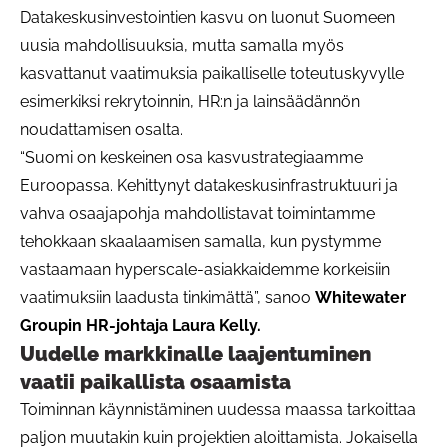
Datakeskusinvestointien kasvu on luonut Suomeen
uusia mahdollisuuksia, mutta samalla myös
kasvattanut vaatimuksia paikalliselle toteutuskyvylle
esimerkiksi rekrytoinnin, HR:n ja lainsäädännön
noudattamisen osalta.
“Suomi on keskeinen osa kasvustrategiaamme
Euroopassa. Kehittynyt datakeskusinfrastruktuuri ja
vahva osaajapohja mahdollistavat toimintamme
tehokkaan skaalaamisen samalla, kun pystymme
vastaamaan hyperscale-asiakkaidemme korkeisiin
vaatimuksiin laadusta tinkimättä”, sanoo
Whitewater
Groupin HR-johtaja Laura Kelly.
Uudelle markkinalle laajentuminen
vaatii paikallista osaamista
Toiminnan käynnistäminen uudessa maassa tarkoittaa
paljon muutakin kuin projektien aloittamista. Jokaisella