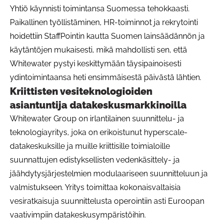
Yhtiö käynnisti toimintansa Suomessa tehokkaasti.
Paikallinen työllistäminen, HR-toiminnot ja rekrytointi
hoidettiin StaffPointin kautta Suomen lainsäädännön ja
käytäntöjen mukaisesti, mikä mahdollisti sen, että
Whitewater pystyi keskittymään täysipainoisesti
ydintoimintaansa heti ensimmäisestä päivästä lähtien.
Kriittisten vesiteknologioiden
asiantuntija datakeskusmarkkinoilla
Whitewater Group on irlantilainen suunnittelu- ja
teknologiayritys, joka on erikoistunut hyperscale-
datakeskuksille ja muille kriittisille toimialoille
suunnattujen edistyksellisten vedenkäsittely- ja
jäähdytysjärjestelmien modulaariseen suunnitteluun ja
valmistukseen. Yritys toimittaa kokonaisvaltaisia
vesiratkaisuja suunnittelusta operointiin asti Euroopan
vaativimpiin datakeskusympäristöihin.