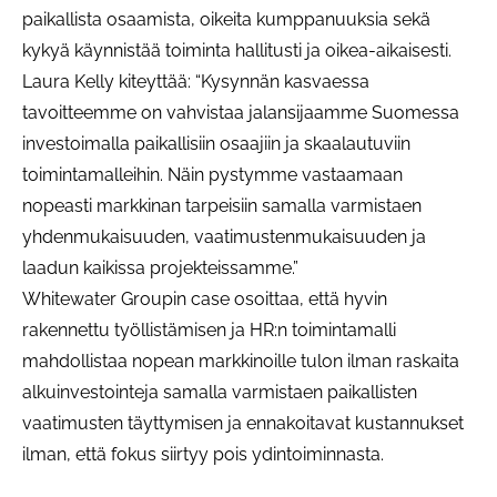
paikallista osaamista, oikeita kumppanuuksia sekä
kykyä käynnistää toiminta hallitusti ja oikea-aikaisesti.
Laura Kelly kiteyttää: “Kysynnän kasvaessa
tavoitteemme on vahvistaa jalansijaamme Suomessa
investoimalla paikallisiin osaajiin ja skaalautuviin
toimintamalleihin. Näin pystymme vastaamaan
nopeasti markkinan tarpeisiin samalla varmistaen
yhdenmukaisuuden, vaatimustenmukaisuuden ja
laadun kaikissa projekteissamme.”
Whitewater Groupin case osoittaa, että hyvin
rakennettu työllistämisen ja HR:n toimintamalli
mahdollistaa nopean markkinoille tulon ilman raskaita
alkuinvestointeja samalla varmistaen paikallisten
vaatimusten täyttymisen ja ennakoitavat kustannukset
ilman, että fokus siirtyy pois ydintoiminnasta.