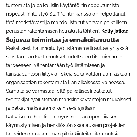
tuntemista ja paikallisiin käytäntöihin sopeutumista
nopeasti. Yhteistyö StaffPointin kanssa on helpottanut
tätä merkittävästi ja mahdollistanut vahvan paikallisen
perustan rakentamisen heti alusta lähtien”,
Kelly jatkaa
.
Sujuvaa toimintaa ja ennakoitavuutta
Paikallisesti hallinnoitu työllistämismalli auttaa yrityksiä
sovittamaan kustannukset todelliseen liiketoiminnan
tarpeeseen, vähentämään työllistämiseen ja
lainsäädäntöön liittyviä riskejä sekä välttämään raskaan
organisaation rakentamista liian aikaisessa vaiheessa.
Samalla se varmistaa, että paikallisesti palkatut
työntekijät työllistetään markkinakäytäntöjen mukaisesti
ja palkat maksetaan oikein sekä ajallaan.
Ratkaisu mahdollistaa myös nopean operatiivisen
käynnistymisen ja henkilöstön skaalauksen projektien
tarpeiden mukaan ilman pitkiä kiinteitä sitoumuksia.