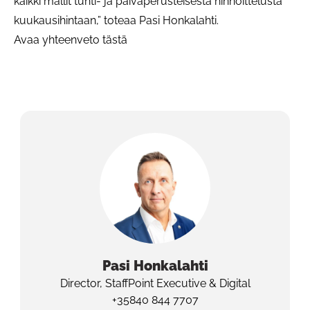
kaikki mallit tunti- ja päiväperusteisesta hinnoittelusta
kuukausihintaan,” toteaa Pasi Honkalahti.
Avaa yhteenveto tästä
Pasi
Honkalahti
Director, StaffPoint Executive & Digital
+35840 844 7707