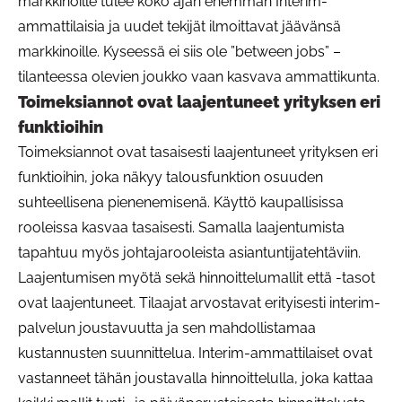
markkinoille tulee koko ajan enemmän Interim-
ammattilaisia ja uudet tekijät ilmoittavat jäävänsä
markkinoille. Kyseessä ei siis ole ”between jobs” –
tilanteessa olevien joukko vaan kasvava ammattikunta.
Toimeksiannot ovat laajentuneet yrityksen eri
funktioihin
Toimeksiannot ovat tasaisesti laajentuneet yrityksen eri
funktioihin, joka näkyy talousfunktion osuuden
suhteellisena pienenemisenä. Käyttö kaupallisissa
rooleissa kasvaa tasaisesti. Samalla laajentumista
tapahtuu myös johtajarooleista asiantuntijatehtäviin.
Laajentumisen myötä sekä hinnoittelumallit että -tasot
ovat laajentuneet. Tilaajat arvostavat erityisesti interim-
palvelun joustavuutta ja sen mahdollistamaa
kustannusten suunnittelua. Interim-ammattilaiset ovat
vastanneet tähän joustavalla hinnoittelulla, joka kattaa