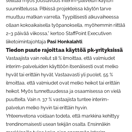
selittää myös joustavuus interim-palvelun käytön
suunnittelussa. Pitkissä projekteissa käytön tarve
muuttuu matkan varrella. Tyypillisesti alkuvaiheessa
ollaan kokoaikaisella työpanoksella, myöhemmin riittää
2–3 päivää viikossa,” kertoo StaffPoint Executiven
liiketoimintajohtaja
Pasi Honkalahti
.
Tiedon puute rajoittaa käyttöä pk-yrityksissä
Vastaajista vain reilut 18 % ilmoittaa, että valmiudet
interim-palveluiden käyttöön itsenäisesti ovat melko
hyvät tai erittäin hyvät. Vastaavasti yli puolet, 55 %
ilmoittaa, että valmiudet ovat melko heikot tai erittäin
heikot. Myös tunnettuudessa ja osaamisessa on vielä
puutteita. Vain n. 37 % vastaajista tuntee interim-
palvelun melko hyvin tai erittäin hyvin.
Yhteenvetona voidaan todeta, että markkina kehittyy
trendinomaisesti usean tekijän osalta. Ensinnäkin