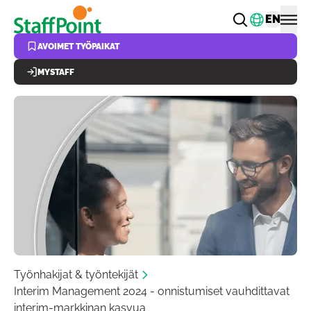
Hyppää pääsisältöön
Vaihda k
EN
AVOIMET TYÖPAIKAT
MYSTAFF
Työnhakijat & työntekijät
Interim Management 2024 - onnistumiset vauhdittavat
interim-markkinan kasvua