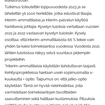
edellisvuosiin.
Tutkimus toteutettiin loppuvuodesta 2023 ja se
lähetettiin yli 1000 henkilölle, jotka edustivat tilaajia,
interim-ammattilaisia ja interim-palvelun käyttöä
harkitsevia johtajia. Kyselyn tuloksia vertaillaan vuosien
2021 ja 2022 vastaavan kyselyn tuloksiin. Kysely
osoittaa, että interim-ammattilaisista 66 % tekee vain
yhden tai kaksi toimeksiantoa vuodessa. Vuodesta 2021
lähtien tuloksissa näkyy selvä suuntaus pidempiin
projekteihin.
”Interim-ammattilaisia käytetään ilahduttavan laajasti.
Kehitysprojekteissa haetaan usein sopimusmallia x-
kuukautta + optio. Taipumus on, että jatko-optio
käytetään. Tämä on hyvää riskinhallintaa, jolla
varmistetaan toimeksiantojen tavoitteiden
saavuttaminen sekä hallitaan kustannuksia. Pituuksia