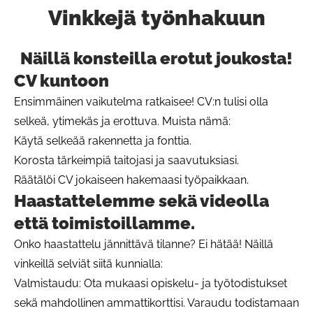
Vinkkejä työnhakuun
Näillä konsteilla erotut joukosta!
Pain
CV kuntoon
Ensimmäinen vaikutelma ratkaisee! CV:n tulisi olla
selkeä, ytimekäs ja erottuva. Muista nämä:
Käytä selkeää rakennetta ja fonttia.
Korosta tärkeimpiä taitojasi ja saavutuksiasi.
Räätälöi CV jokaiseen hakemaasi työpaikkaan.
Haastattelemme sekä videolla
että toimistoillamme.
Onko haastattelu jännittävä tilanne? Ei hätää! Näillä
vinkeillä selviät siitä kunnialla:
Valmistaudu: Ota mukaasi opiskelu- ja työtodistukset
sekä mahdollinen ammattikorttisi. Varaudu todistamaan