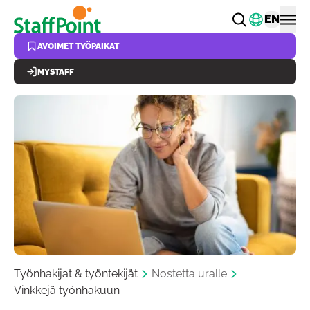
Hyppää pääsisältöön
Vaihda k
EN
AVOIMET TYÖPAIKAT
MYSTAFF
Työnhakijat & työntekijät
Nostetta uralle
Vinkkejä työnhakuun