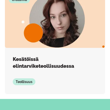
Kesätöissä
elintarviketeollisuudessa
Teollisuus