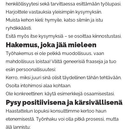
henkilöllisyytesi sekä tarvittaessa esittämään työlupasi.
Harjoittele vastauksia yleisimpiin kysymyksiin.
Muista kehon kieli: hymyile, katso silmiin ja istu
ryhdikkäästi.
Esitä myös itse kysymyksiä – se osoittaa kiinnostustasi.
Hakemus, joka jää mieleen
Työhakemus ei ole pelkkä muodollisuus, vaan
mahdollisuus loistaa! Vältä geneerisiä fraaseja ja tuo
esiin persoonallisuutesi:
Kerro, miksi juuri sinä olisit täydellinen tähän tehtävään.
Osoita intohimosi alaa kohtaan.
Ole konkreettinen: käytä esimerkkejä osaamisestasi.
Pysy positiivisena ja kärsivällisenä
Haastattelun lopuksi konsulttimme kertoo haun
etenemisestä. Työnhaku voi olla pitkä prosessi, mutta
älä lannistu: