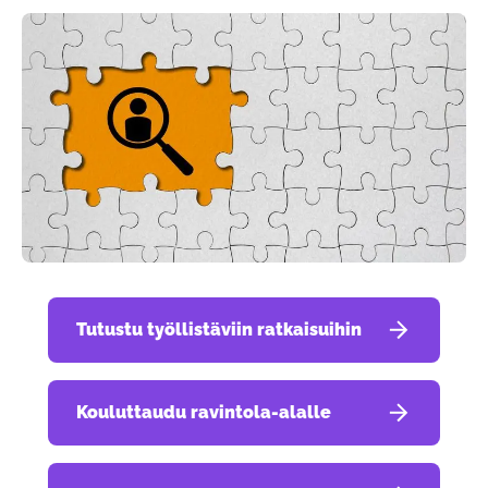
Tutustu työllistäviin ratkaisuihin
Kouluttaudu ravintola-alalle