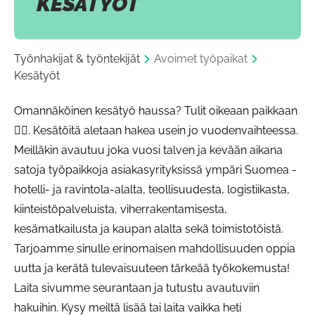
KESÄTYÖT
Työnhakijat & työntekijät
Avoimet työpaikat
Kesätyöt
Omannäköinen kesätyö haussa? Tulit oikeaan paikkaan
👍🏻. Kesätöitä aletaan hakea usein jo vuodenvaihteessa.
Meilläkin avautuu joka vuosi talven ja kevään aikana
satoja työpaikkoja asiakasyrityksissä ympäri Suomea -
hotelli- ja ravintola-alalta, teollisuudesta, logistiikasta,
kiinteistöpalveluista, viherrakentamisesta,
kesämatkailusta ja kaupan alalta sekä toimistotöistä.
Tarjoamme sinulle erinomaisen mahdollisuuden oppia
uutta ja kerätä tulevaisuuteen tärkeää työkokemusta!
Laita sivumme seurantaan ja tutustu avautuviin
hakuihin. Kysy meiltä lisää tai laita vaikka heti