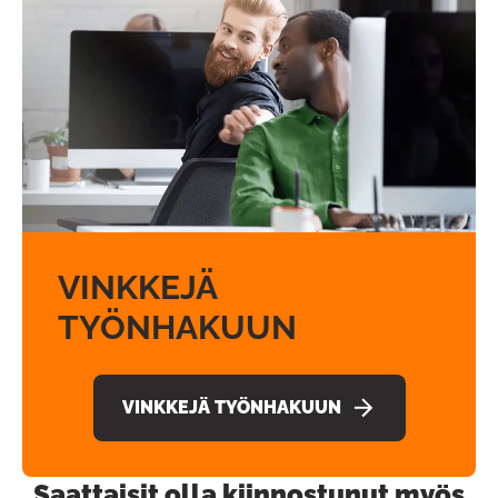
VINKKEJÄ
TYÖNHAKUUN
VINKKEJÄ TYÖNHAKUUN
Saattaisit olla kiinnostunut myös