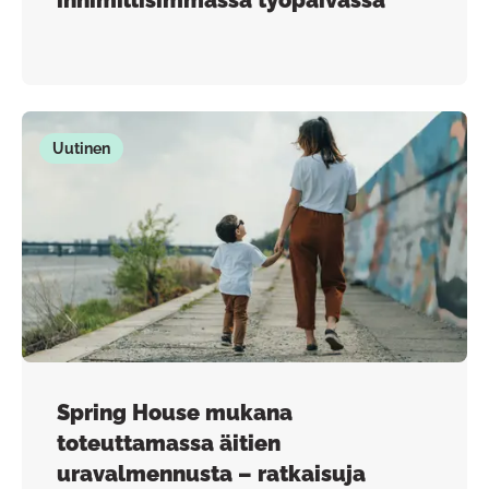
inhimillisimmässä työpäivässä
Uutinen
Spring House mukana
toteuttamassa äitien
uravalmennusta – ratkaisuja