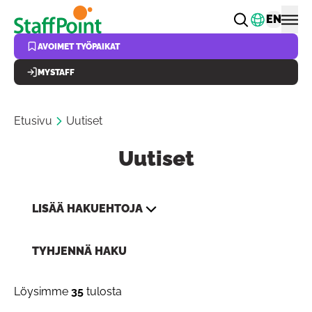
Hyppää pääsisältöön
Vaihda k
EN
AVOIMET TYÖPAIKAT
MYSTAFF
Etusivu
Uutiset
Uutiset
LISÄÄ HAKUEHTOJA
TYHJENNÄ HAKU
Löysimme
35
tulosta