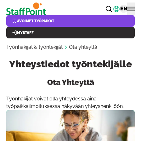
Hyppää pääsisältöön
Vaihda k
EN
AVOIMET TYÖPAIKAT
MYSTAFF
Työnhakijat & työntekijät
Ota yhteyttä
Yhteystiedot työntekijälle
Ota Yhteyttä
Painike linkin kopioi
Työnhakijat voivat olla yhteydessä aina
työpaikkailmoituksessa näkyvään yhteyshenkilöön.