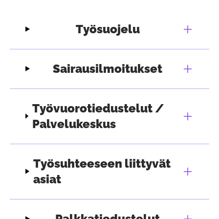
Työsuojelu
Sairausilmoitukset
Työvuorotiedustelut /
Palvelukeskus
Työsuhteeseen liittyvät
asiat
Palkkatiedustelut