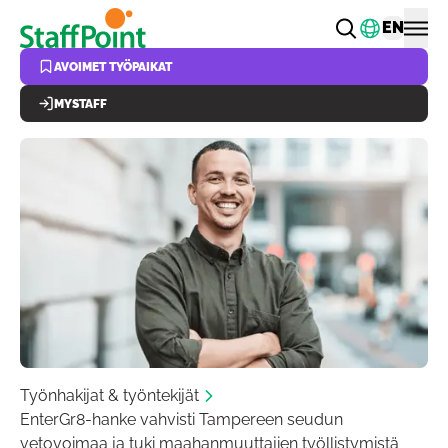
Hyppää pääsisältöön
Vaihda k
EN
AVOIMET TYÖPAIKAT
MYSTAFF
Työnhakijat & työntekijät
EnterGr8-hanke vahvisti Tampereen seudun
vetovoimaa ja tuki maahanmuuttajien työllistymistä