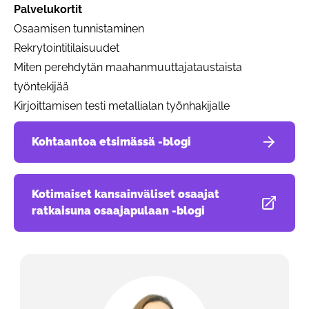
Palvelukortit
Osaamisen tunnistaminen
Rekrytointitilaisuudet
Miten perehdytän maahanmuuttajataustaista
työntekijää
Kirjoittamisen testi metallialan työnhakijalle
Kohtaantoa etsimässä -blogi
Kotimaiset kansainväliset osaajat
Avautuu uudessa välilehdessä
ratkaisuna osaajapulaan -blogi