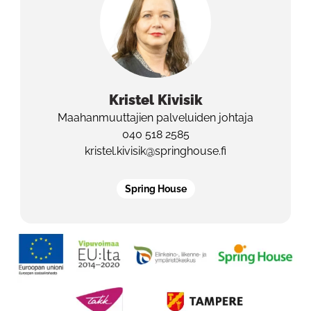
Kristel
Kivisik
Maahanmuuttajien palveluiden johtaja
040 518 2585
kristel.kivisik@springhouse.fi
Spring House