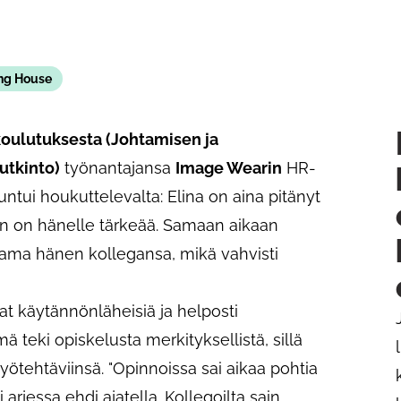
ng House
oulutuksesta (Johtamisen ja
utkinto)
työnantajansa
Image Wearin
HR-
ntui houkuttelevalta: Elina on aina pitänyt
en on hänelle tärkeää. Samaan aikaan
ama hänen kollegansa, mikä vahvisti
vat käytännönläheisiä ja helposti
 teki opiskelusta merkityksellistä, sillä
in työtehtäviinsä. "Opinnoissa sai aikaa pohtia
ei arjessa ehdi ajatella. Kollegoilta sain