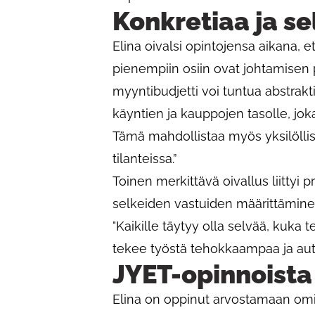
Konkretiaa ja s
Elina oivalsi opintojensa aikana, e
pienempiin osiin ovat johtamisen 
myyntibudjetti voi tuntua abstrakti
käyntien ja kauppojen tasolle, j
Tämä mahdollistaa myös yksilöllise
tilanteissa.”
Toinen merkittävä oivallus liittyi 
selkeiden vastuiden määrittämine
"Kaikille täytyy olla selvää, kuka 
tekee työstä tehokkaampaa ja aut
JYET-opinnoista
Elina on oppinut arvostamaan omi