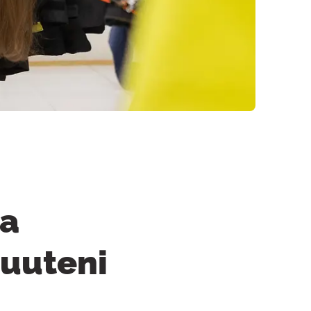
la
vuuteni