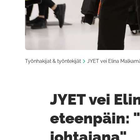
Työnhakijat & työntekijät
JYET vei Elina Malkamä
JYET vei El
eteenpäin: 
johtajana"