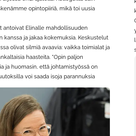
kenämme opintopiiriä, mikä toi uusia
 antoivat Elinalle mahdollisuuden
n kanssa ja jakaa kokemuksia. Keskustelut
a olivat silmiä avaavia: vaikka toimialat ja
nkaltaisia haasteita. ”Opin paljon
 ja huomasin, että johtamistyössä on
uutoksilla voi saada isoja parannuksia