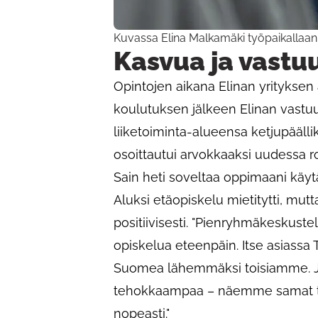
Kuvassa Elina Malkamäki työpaikallaan
Kasvua ja vastu
Opintojen aikana Elinan yrityksen 
koulutuksen jälkeen Elinan vastuua
liiketoiminta-alueensa ketjupääll
osoittautui arvokkaaksi uudessa roo
Sain heti soveltaa oppimaani käyt
Aluksi etäopiskelu mietitytti, mut
positiivisesti. "Pienryhmäkeskuste
opiskelua eteenpäin. Itse asiassa 
Suomea lähemmäksi toisiamme. Joi
tehokkaampaa – näemme samat ti
nopeasti."