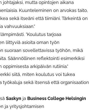
n johtajaksi, mutta opintojen aikana
onenlaisia. Kuunteleminen on arvokas taito,
kea sekä itseäni että tiimiäni. Tärkeintä on
ia vahvuuksiaan."
lämpimästi. "Koulutus tarjoaa
 liittyviä asioita oman työn
n suoraan sovellettavissa työhön, mikä
ita. Säännöllinen reflektointi esimerkiksi
 oppimisesta arkipäivän rutiinia."
erkki siitä, miten koulutus voi tukea
ia työkaluja sekä itsensä että organisaation
ssä
Saskyn
ja
Business College Helsingin
n ja yritysjohtamisen