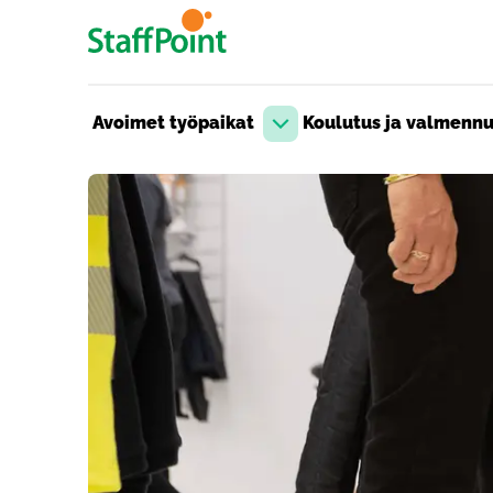
Hyppää pääsisältöön
Avoimet työpaikat
Koulutus ja valmenn
Avaa pudotusvalikko