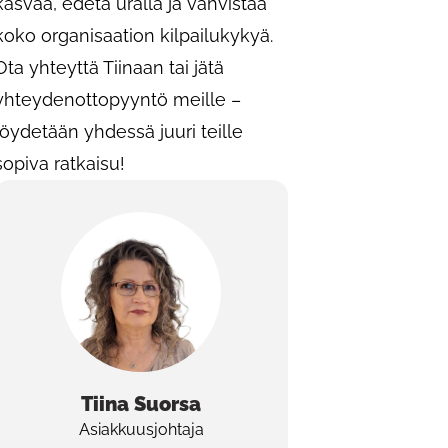
kasvaa, edetä uralla ja vahvistaa
koko organisaation kilpailukykyä.
Ota yhteyttä Tiinaan tai jätä
yhteydenottopyyntö meille –
löydetään yhdessä juuri teille
sopiva ratkaisu!
Tiina
Suorsa
Asiakkuusjohtaja