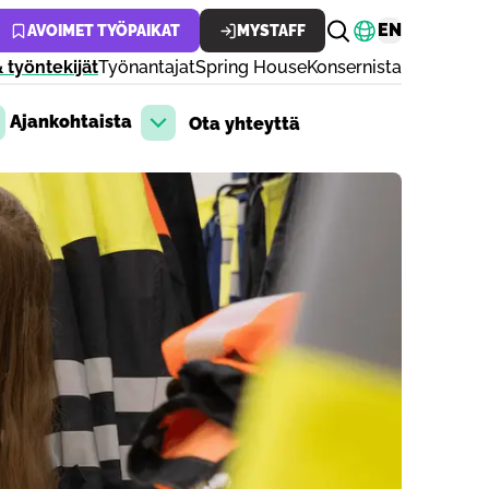
Vaihda kiele
EN
AVOIMET TYÖPAIKAT
MYSTAFF
 työntekijät
Työnantajat
Spring House
Konsernista
Ajankohtaista
Ota yhteyttä
aa pudotusvalikko
Avaa pudotusvalikko