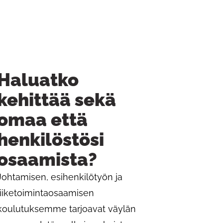
Haluatko
kehittää sekä
omaa että
henkilöstösi
osaamista?
Johtamisen, esihenkilötyön ja
liiketoimintaosaamisen
koulutuksemme tarjoavat väylän