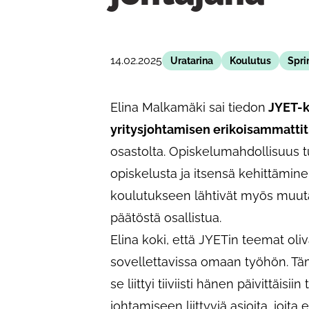
14.02.2025
Uratarina
Koulutus
Spri
Elina Malkamäki sai tiedon
JYET-k
yritysjohtamisen erikoisammattit
osastolta. Opiskelumahdollisuus tu
opiskelusta ja itsensä kehittämin
koulutukseen lähtivät myös muut
päätöstä osallistua.
Elina koki, että JYETin teemat oli
sovellettavissa omaan työhön. Tämä
se liittyi tiiviisti hänen päivittäisi
johtamiseen liittyviä asioita, joita 