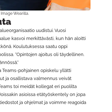
 Image Wearilla.
uta
alueorganisaatio uudistui. Vuosi
lue kasvoi merkittävästi, kun hän aloitti
ikkönä. Koulutuksessa saatu oppi
lissa. "Opintojen ajoitus oli täydellinen.
ännössä."
ta Teams-pohjainen opiskelu yllätti
lut ja osallistava valmennus veivät
Teams toi meidät kollegat eri puolilta
ssakin asioissa etätyöskentely on jopa
edostot ja ohjelmat ja voimme reagoida