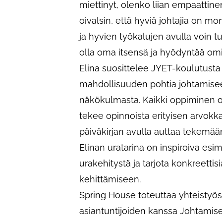
miettinyt, olenko liian empaattine
oivalsin, että hyviä johtajia on m
ja hyvien työkalujen avulla voin tu
olla oma itsensä ja hyödyntää om
Elina suosittelee JYET-koulutusta 
mahdollisuuden pohtia johtamiseen
näkökulmasta. Kaikki oppiminen o
tekee opinnoista erityisen arvokka
päiväkirjan avulla auttaa tekemään
Elinan uratarina on inspiroiva esim
urakehitystä ja tarjota konkreettis
kehittämiseen.
Spring House toteuttaa yhteistyö
asiantuntijoiden kanssa Johtamise