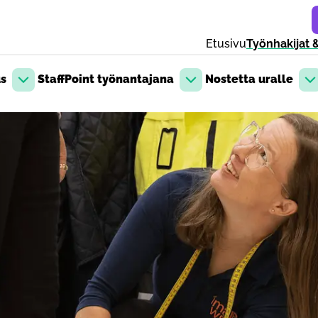
Etusivu
Työnhakijat &
us
StaffPoint työnantajana
Nostetta uralle
Avaa pudotusvalikko
Avaa pudotusvalikko
Av