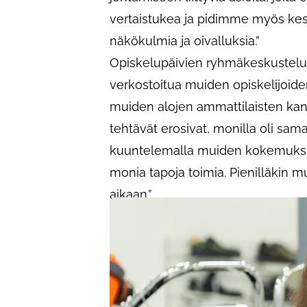
vertaistukea ja pidimme myös kes
näkökulmia ja oivalluksia.”
Opiskelupäivien ryhmäkeskustelut
verkostoitua muiden opiskelijoide
muiden alojen ammattilaisten kanss
tehtävät erosivat, monilla oli sama
kuuntelemalla muiden kokemuksia
monia tapoja toimia. Pienilläkin m
aikaan.”