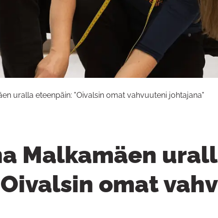
en uralla eteenpäin: "Oivalsin omat vahvuuteni johtajana"
ina Malkamäen ural
"Oivalsin omat vah