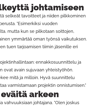
elkeyttä johtamiseen
ttä selkeät tavoitteet ja niiden pilkkominen
perusta. "Esimerkiksi vuoden
lta, mutta kun se pilkotaan soittojen,
okainen ymmärtää oman työnsä vaikutuksen.
n tuen tarjoamisen tiimin jäsenille eri
projektinhallintaan: ennakkosuunnittelu ja
n ovat avain sujuvaan yhteistyöhön.
tekee mitä ja milloin. Hyvä suunnittelu
taa varmistamaan projektin onnistumisen."
 eväitä arkeen
a vahvuuksiaan johtajana. "Olen joskus