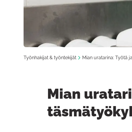
Työnhakijat & työntekijät
Mian uratarina: Työtä j
Mian uratari
täsmätyökyk