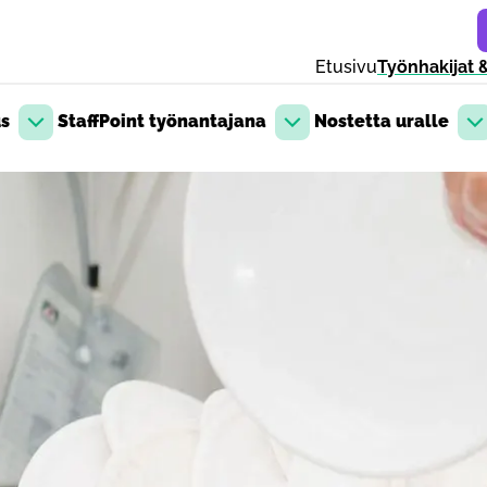
Etusivu
Työnhakijat &
us
StaffPoint työnantajana
Nostetta uralle
Avaa pudotusvalikko
Avaa pudotusvalikko
Av