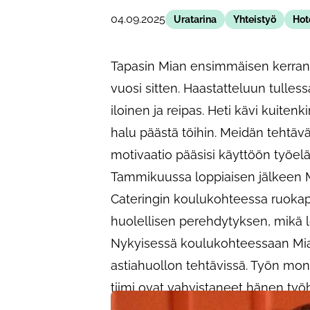
04.09.2025
Uratarina
Yhteistyö
Hote
Tapasin Mian ensimmäisen kerran 
vuosi sitten. Haastatteluun tulles
iloinen ja reipas. Heti kävi kuitenk
halu päästä töihin. Meidän tehtävä
motivaatio pääsisi käyttöön työel
Tammikuussa loppiaisen jälkeen Mi
Cateringin koulukohteessa ruokapa
huolellisen perehdytyksen, mikä l
Nykyisessä koulukohteessaan Mia 
astiahuollon tehtävissä. Työn mon
tiimi ovat vahvistaneet hänen työ