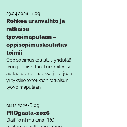
29.04.2026
-
Blogi
Rohkea uranvaihto ja
ratkaisu
työvoimapulaan –
oppisopimuskoulutus
toimii
Oppisopimuskoulutus yhdistää
työn ja opiskelun. Lue, miten se
auttaa uranvaihdossa ja tarjoaa
yrityksille tehokkaan ratkaisun
työvoimapulaan.
08.12.2025
-
Blogi
PROgaala-2026
StaffPoint mukana PRO-
gaalassa 2026: tarjoamme