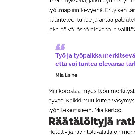
tervehdyksellä, jatkuu yhteistyöllä
työilmapiirin kevyenä. Erityisen t
kuuntelee, tukee ja antaa palautett
joka päivä läsnä olevana ja välitt
Työ ja työpaikka merkitsevät
että voi tuntea olevansa tä
Mia Laine
Mia korostaa myös työn merkitystä
hyvää. Kaikki muu kuten väsymys jä
työn tekemiseen, Mia kertoo.
Räätälöityjä rat
Hotelli- ja ravintola-alalla on mon