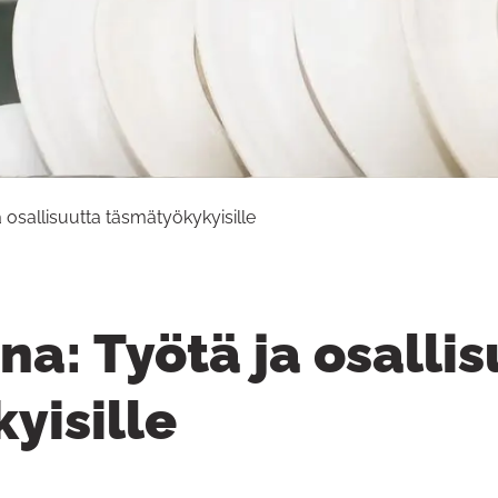
a osallisuutta täsmätyökykyisille
na: Työtä ja osalli
yisille