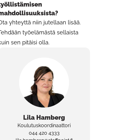
työllistämisen
mahdollisuuksista?
Ota yhteyttä niin jutellaan lisää.
Tehdään työelämästä sellaista
kuin sen pitäisi olla.
Lila
Hamberg
Koulutuskoordinaattori
044 420 4333