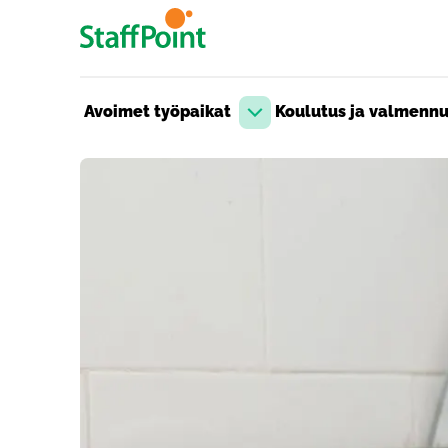
Hyppää pääsisältöön
Avoimet työpaikat
Koulutus ja valmenn
Avaa pudotusvalikko