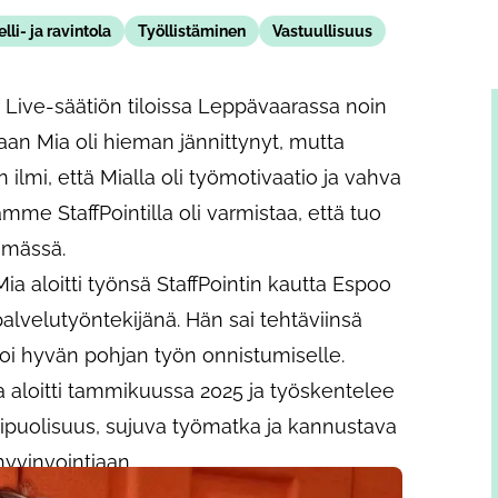
lli- ja ravintola
Työllistäminen
Vastuullisuus
Live-säätiön tiloissa Leppävaarassa noin
saan Mia oli hieman jännittynyt, mutta
in ilmi, että Mialla oli työmotivaatio ja vahva
mme StaffPointilla oli varmistaa, että tuo
ämässä.
a aloitti työnsä StaffPointin kautta Espoo
lvelutyöntekijänä. Hän sai tehtäviinsä
oi hyvän pohjan työn onnistumiselle.
aloitti tammikuussa 2025 ja työskentelee
ipuolisuus, sujuva työmatka ja kannustava
hyvinvointiaan.