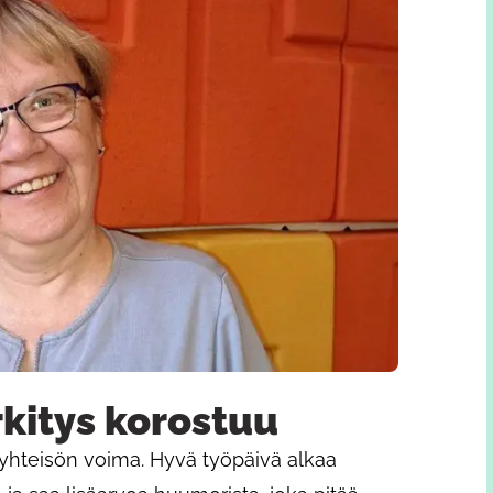
kitys korostuu
hteisön voima. Hyvä työpäivä alkaa