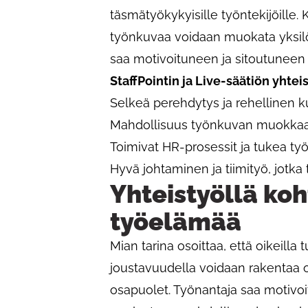
täsmätyökykyisille työntekijöille.
työnkuvaa voidaan muokata yksil
saa motivoituneen ja sitoutuneen 
StaffPointin ja Live-säätiön yhtei
Selkeä perehdytys ja rehellinen k
Mahdollisuus työnkuvan muokka
Toimivat HR-prosessit ja tukea työ
Hyvä johtaminen ja tiimityö, jotka
Yhteistyöllä koh
työelämää
Mian tarina osoittaa, että oikeilla 
joustavuudella voidaan rakentaa on
osapuolet. Työnantaja saa motivoit