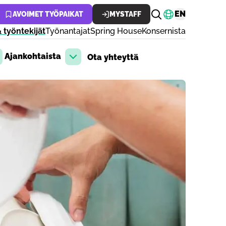
Vaihda kiele
EN
AVOIMET TYÖPAIKAT
MYSTAFF
 työntekijät
Työnantajat
Spring House
Konsernista
Ajankohtaista
Ota yhteyttä
aa pudotusvalikko
Avaa pudotusvalikko