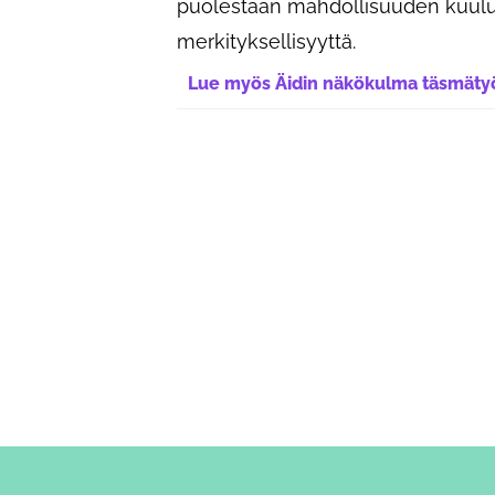
puolestaan mahdollisuuden kuulu
merkityksellisyyttä.
Lue myös Äidin näkökulma täsmätyö