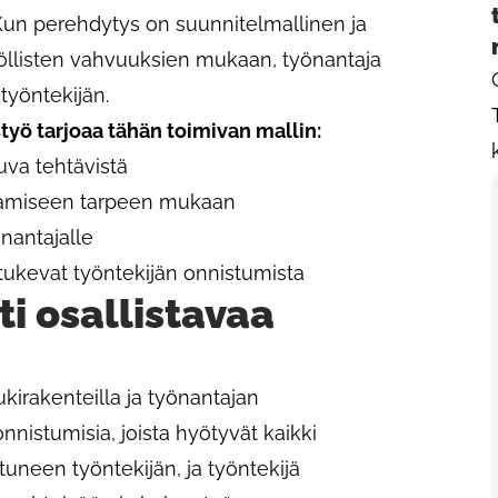
 Kun perehdytys on suunnitelmallinen ja
öllisten vahvuuksien mukaan, työnantaja
työntekijän.
styö tarjoaa tähän toimivan mallin:
uva tehtävistä
amiseen tarpeen mukaan
nantajalle
 tukevat työntekijän onnistumista
ti osallistavaa
tukirakenteilla ja työnantajan
nistumisia, joista hyötyvät kaikki
uneen työntekijän, ja työntekijä