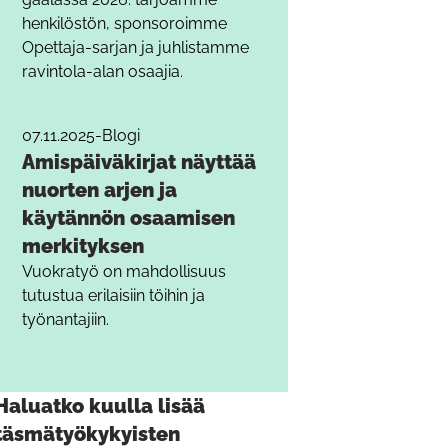
henkilöstön, sponsoroimme
Opettaja-sarjan ja juhlistamme
ravintola-alan osaajia.
07.11.2025
-
Blogi
Amispäiväkirjat näyttää
nuorten arjen ja
käytännön osaamisen
merkityksen
Vuokratyö on mahdollisuus
tutustua erilaisiin töihin ja
työnantajiin.
Haluatko kuulla lisää
täsmätyökykyisten