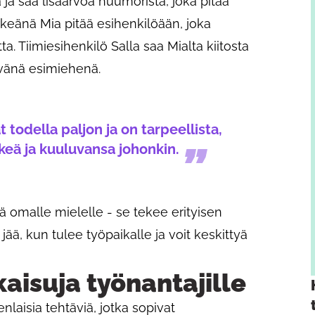
 ja saa lisäarvoa huumorista, joka pitää
ärkeänä Mia pitää esihenkilöään, joka
a. Tiimiesihenkilö Salla saa Mialta kiitosta
ävänä esimiehenä.
 todella paljon ja on tarpeellista,
rkeä ja kuuluvansa johonkin.
 omalle mielelle - se tekee erityisen
ä, kun tulee työpaikalle ja voit keskittyä
kaisuja työnantajille
enlaisia tehtäviä, jotka sopivat