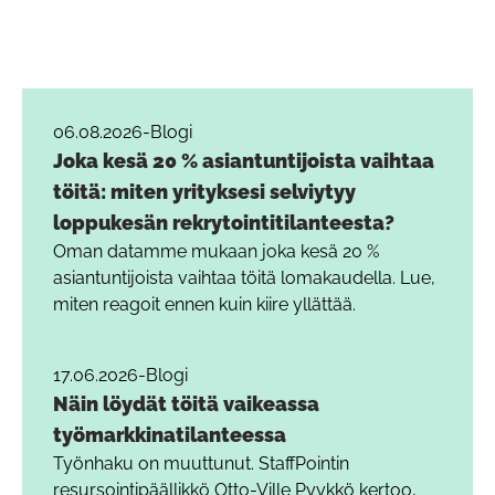
06.08.2026
-
Blogi
Joka kesä 20 % asiantuntijoista vaihtaa
töitä: miten yrityksesi selviytyy
loppukesän rekrytointitilanteesta?
Oman datamme mukaan joka kesä 20 %
asiantuntijoista vaihtaa töitä lomakaudella. Lue,
miten reagoit ennen kuin kiire yllättää.
17.06.2026
-
Blogi
Näin löydät töitä vaikeassa
työmarkkinatilanteessa
Työnhaku on muuttunut. StaffPointin
resursointipäällikkö Otto-Ville Pyykkö kertoo,