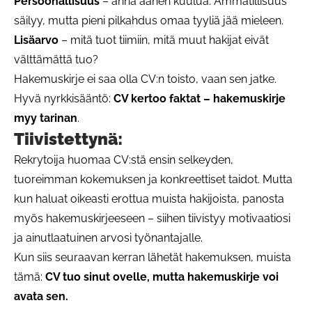
Persoonallisuus
– anna äänen kuulua. Ammatillisuus
säilyy, mutta pieni pilkahdus omaa tyyliä jää mieleen.
Lisäarvo
– mitä tuot tiimiin, mitä muut hakijat eivät
välttämättä tuo?
Hakemuskirje ei saa olla CV:n toisto, vaan sen jatke.
Hyvä nyrkkisääntö:
CV kertoo faktat – hakemuskirje
myy tarinan
.
Tiivistettynä:
Rekrytoija huomaa CV:stä ensin selkeyden,
tuoreimman kokemuksen ja konkreettiset taidot. Mutta
kun haluat oikeasti erottua muista hakijoista, panosta
myös hakemuskirjeeseen – siihen tiivistyy motivaatiosi
ja ainutlaatuinen arvosi työnantajalle.
Kun siis seuraavan kerran lähetät hakemuksen, muista
tämä:
CV tuo sinut ovelle, mutta hakemuskirje voi
avata sen.