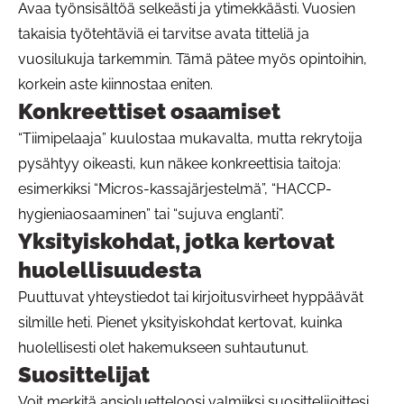
Avaa työnsisältöä selkeästi ja ytimekkäästi. Vuosien
takaisia työtehtäviä ei tarvitse avata titteliä ja
vuosilukuja tarkemmin. Tämä pätee myös opintoihin,
korkein aste kiinnostaa eniten.
Konkreettiset osaamiset
“Tiimipelaaja” kuulostaa mukavalta, mutta rekrytoija
pysähtyy oikeasti, kun näkee konkreettisia taitoja:
esimerkiksi “Micros-kassajärjestelmä”, “HACCP-
hygieniaosaaminen” tai “sujuva englanti”.
Yksityiskohdat, jotka kertovat
huolellisuudesta
Puuttuvat yhteystiedot tai kirjoitusvirheet hyppäävät
silmille heti. Pienet yksityiskohdat kertovat, kuinka
huolellisesti olet hakemukseen suhtautunut.
Suosittelijat
Voit merkitä ansioluetteloosi valmiiksi suosittelijoittesi