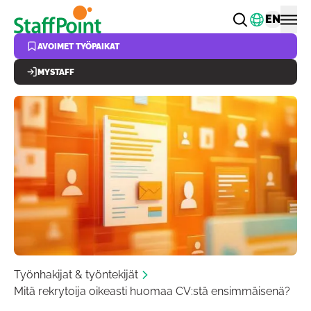
Hyppää pääsisältöön
Vaihda k
EN
AVOIMET TYÖPAIKAT
MYSTAFF
Työnhakijat & työntekijät
Mitä rekrytoija oikeasti huomaa CV:stä ensimmäisenä?