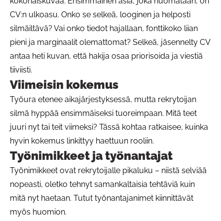
kokonaiskuvaa. Ensimmäinen asia, joka huomataan, on
CV:n ulkoasu. Onko se selkeä, looginen ja helposti
silmäiltävä? Vai onko tiedot hajallaan, fonttikoko liian
pieni ja marginaalit olemattomat? Selkeä, jäsennelty CV
antaa heti kuvan, että hakija osaa priorisoida ja viestiä
tiiviisti.
Viimeisin kokemus
Työura etenee aikajärjestyksessä, mutta rekrytoijan
silmä hyppää ensimmäiseksi tuoreimpaan. Mitä teet
juuri nyt tai teit viimeksi? Tässä kohtaa ratkaisee, kuinka
hyvin kokemus linkittyy haettuun rooliin.
Työnimikkeet ja työnantajat
Työnimikkeet ovat rekrytoijalle pikaluku – niistä selviää
nopeasti, oletko tehnyt samankaltaisia tehtäviä kuin
mitä nyt haetaan. Tutut työnantajanimet kiinnittävät
myös huomion.