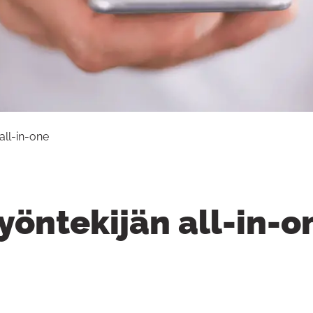
all-in-one
yöntekijän all-in-o