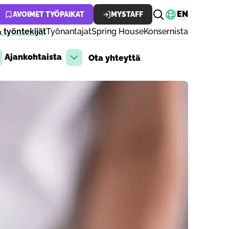
Vaihda kiele
EN
AVOIMET TYÖPAIKAT
MYSTAFF
 työntekijät
Työnantajat
Spring House
Konsernista
Ajankohtaista
Ota yhteyttä
aa pudotusvalikko
Avaa pudotusvalikko