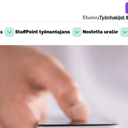
Etusivu
Työnhakijat &
us
StaffPoint työnantajana
Nostetta uralle
Avaa pudotusvalikko
Avaa pudotusvalikko
Av