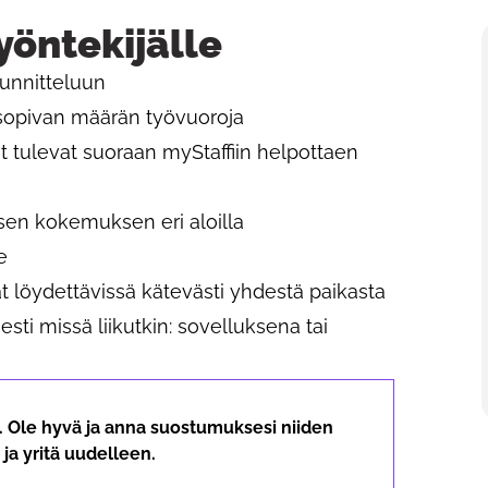
yöntekijälle
uunnitteluun
 sopivan määrän työvuoroja
t tulevat suoraan myStaffiin helpottaen
sen kokemuksen eri aloilla
e
at löydettävissä kätevästi yhdestä paikasta
sesti missä liikutkin: sovelluksena tai
ä. Ole hyvä ja anna suostumuksesi niiden
ja yritä uudelleen.