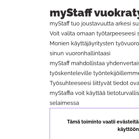
myStaff vuokrat
myStaff tuo joustavuutta arkesi s
Voit valita omaan työtarpeeseesi
Monien käyttäjäyritysten työvuoro
sinun vuoronhallintaasi
myStaff mahdollistaa yhdenvertai
työskenteleville työntekijöillemm
Työsuhteeseesi liittyvät tiedot ov
myStaffia voit käyttää tietoturvalli
selaimessa
Tämä toiminto vaatii evästeit
käyttöön 