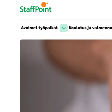
Hyppää pääsisältöön
Avoimet työpaikat
Koulutus ja valmenn
Avaa pudotusvalikko