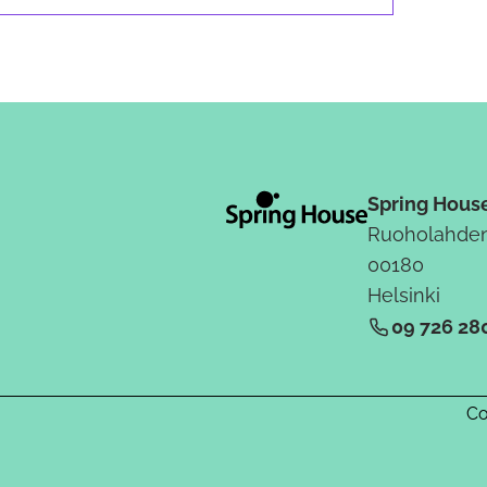
Spring Hous
Ruoholahden
00180
Helsinki
09 726 28
Co