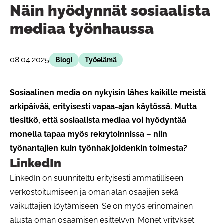
Näin hyödynnät sosiaalista
mediaa työnhaussa
08.04.2025
Blogi
Työelämä
Sosiaalinen media on nykyisin lähes kaikille meistä
arkipäivää, erityisesti vapaa-ajan käytössä. Mutta
tiesitkö, että sosiaalista mediaa voi hyödyntää
monella tapaa myös rekrytoinnissa – niin
työnantajien kuin työnhakijoidenkin toimesta?
LinkedIn
LinkedIn on suunniteltu erityisesti ammatilliseen
verkostoitumiseen ja oman alan osaajien sekä
vaikuttajien löytämiseen. Se on myös erinomainen
alusta oman osaamisen esittelyyn. Monet yritykset