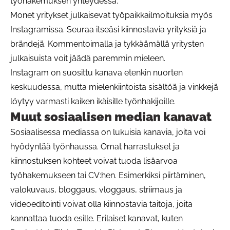
työhakemuksen yhteydessä.
Monet yritykset julkaisevat työpaikkailmoituksia myös
Instagramissa. Seuraa itseäsi kiinnostavia yrityksiä ja
brändejä. Kommentoimalla ja tykkäämällä yritysten
julkaisuista voit jäädä paremmin mieleen.
Instagram on suosittu kanava etenkin nuorten
keskuudessa, mutta mielenkiintoista sisältöä ja vinkkejä
löytyy varmasti kaiken ikäisille työnhakijoille.
Muut sosiaalisen median kanavat
Sosiaalisessa mediassa on lukuisia kanavia, joita voi
hyödyntää työnhaussa. Omat harrastukset ja
kiinnostuksen kohteet voivat tuoda lisäarvoa
työhakemukseen tai CV:hen. Esimerkiksi piirtäminen,
valokuvaus, bloggaus, vloggaus, striimaus ja
videoeditointi voivat olla kiinnostavia taitoja, joita
kannattaa tuoda esille. Erilaiset kanavat, kuten