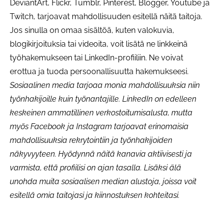
DeviantArt, Flickr, Tumblr, Pinterest, Blogger, Youtube ja
Twitch, tarjoavat mahdollisuuden esitellä näitä taitoja.
Jos sinulla on omaa sisältöä, kuten valokuvia,
blogikirjoituksia tai videoita, voit lisätä ne linkkeinä
työhakemukseen tai LinkedIn-profiiliin. Ne voivat
erottua ja tuoda persoonallisuutta hakemukseesi.
Sosiaalinen media tarjoaa monia mahdollisuuksia niin
työnhakijoille kuin työnantajille. LinkedIn on edelleen
keskeinen ammatillinen verkostoitumisalusta, mutta
myös Facebook ja Instagram tarjoavat erinomaisia
mahdollisuuksia rekrytointiin ja työnhakijoiden
näkyvyyteen. Hyödynnä näitä kanavia aktiivisesti ja
varmista, että profiilisi on ajan tasalla. Lisäksi älä
unohda muita sosiaalisen median alustoja, joissa voit
esitellä omia taitojasi ja kiinnostuksen kohteitasi.