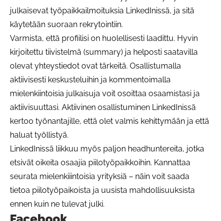
julkaisevat työpaikkailmoituksia LinkedInissä, ja sitä
käytetään suoraan rekrytointiin.
Varmista, että profiilisi on huolellisesti laadittu. Hyvin
kirjoitettu tiivistelmä (summary) ja helposti saatavilla
olevat yhteystiedot ovat tärkeitä. Osallistumalla
aktiivisesti keskusteluihin ja kommentoimalla
mielenkiintoisia julkaisuja voit osoittaa osaamistasi ja
aktiivisuuttasi. Aktiivinen osallistuminen LinkedInissä
kertoo työnantajille, että olet valmis kehittymään ja että
haluat työllistyä.
LinkedInissä liikkuu myös paljon headhuntereita, jotka
etsivät oikeita osaajia piilotyöpaikkoihin. Kannattaa
seurata mielenkiiintoisia yrityksiä – näin voit saada
tietoa piilotyöpaikoista ja uusista mahdollisuuksista
ennen kuin ne tulevat julki.
Facebook