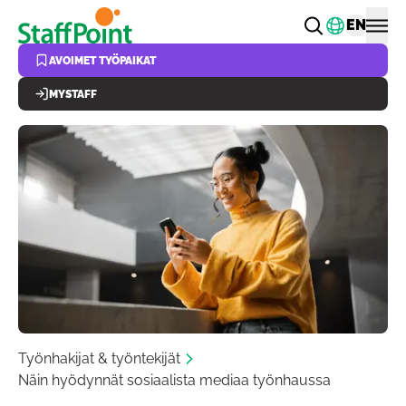
Hyppää pääsisältöön
Vaihda k
EN
AVOIMET TYÖPAIKAT
MYSTAFF
Työnhakijat & työntekijät
Näin hyödynnät sosiaalista mediaa työnhaussa