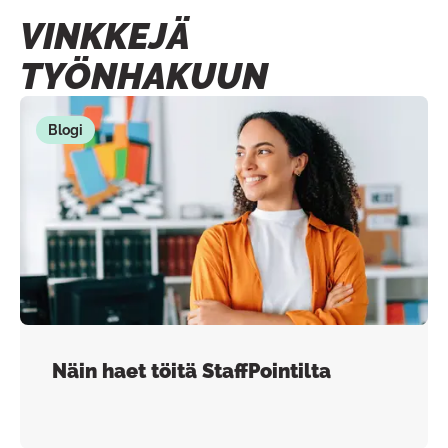
VINKKEJÄ
TYÖNHAKUUN
Blogi
Näin haet töitä StaffPointilta