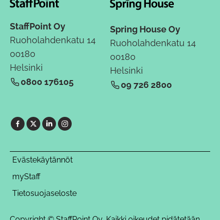
StaffPoint Oy
Spring House Oy
Ruoholahdenkatu 14
Ruoholahdenkatu 14
00180
00180
Helsinki
Helsinki
0800 176105
09 726 2800
Evästekäytännöt
myStaff
Tietosuojaseloste
Copyright © StaffPoint Oy, Kaikki oikeudet pidätetään