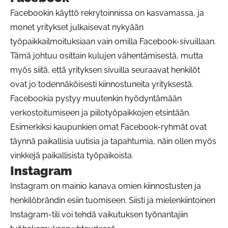
Facebookin käyttö rekrytoinnissa on kasvamassa, ja
monet yritykset julkaisevat nykyään
työpaikkailmoituksiaan vain omilla Facebook-sivuillaan.
Tämä johtuu osittain kulujen vähentämisestä, mutta
myös siitä, että yrityksen sivuilla seuraavat henkilöt
ovat jo todennäköisesti kiinnostuneita yrityksestä.
Facebookia pystyy muutenkin hyödyntämään
verkostoitumiseen ja piilotyöpaikkojen etsintään.
Esimerkiksi kaupunkien omat Facebook-ryhmät ovat
täynnä paikallisia uutisia ja tapahtumia, näin ollen myös
vinkkejä paikallisista työpaikoista.
Instagram
Instagram on mainio kanava omien kiinnostusten ja
henkilöbrändin esiin tuomiseen. Siisti ja mielenkiintoinen
Instagram-tili voi tehdä vaikutuksen työnantajiin