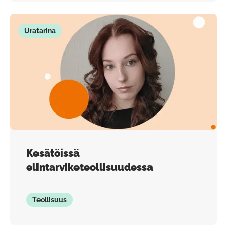
Uratarina
Kesätöissä
elintarviketeollisuudessa
Teollisuus