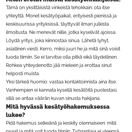
Tämä on yksittäisistä vinkeistä tehokkain: ota itse
yhteyttä. Monet kesätyöpaikat, erityisesti pienissä ja
keskisuurissa yrityksissä, täyttyvät ilman julkista
ilmoitusta. Ne menevät niille, jotka kyselivät ajoissa.
Löydä yritys, joka kiinnostaa sinua. Lähetä lyhyt,
asiallinen viesti. Kerro, miksi juuri he ja mitä sinä voisit
tuoda tiimiin. Se ei tarvitse olla pitkä eikä täydellinen.
Rohkea yhteydenotto jää mieleen ja erottaa sinut
helposti muista.
Yksi tärkeä huomio: vastaa kontaktoinnista aina itse.
Vanhempien ei kannata kysellä kesätöitä puolestasi,
sillä se antaa väärän kuvan sinusta hakijana.
Mitä hyvässä kesätyöhakemuksessa
lukee?
Pidä hakemus selkeänä ja keskity olennaiseen: mitä
osaat ja mitä voit tuoda tiimiin. Työnantaja ei yleensä