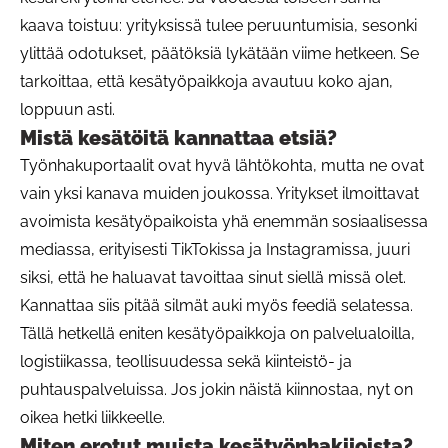
kaava toistuu: yrityksissä tulee peruuntumisia, sesonki
ylittää odotukset, päätöksiä lykätään viime hetkeen. Se
tarkoittaa, että kesätyöpaikkoja avautuu koko ajan,
loppuun asti.
Mistä kesätöitä kannattaa etsiä?
Työnhakuportaalit ovat hyvä lähtökohta, mutta ne ovat
vain yksi kanava muiden joukossa. Yritykset ilmoittavat
avoimista kesätyöpaikoista yhä enemmän sosiaalisessa
mediassa, erityisesti TikTokissa ja Instagramissa, juuri
siksi, että he haluavat tavoittaa sinut siellä missä olet.
Kannattaa siis pitää silmät auki myös feediä selatessa.
Tällä hetkellä eniten kesätyöpaikkoja on palvelualoilla,
logistiikassa, teollisuudessa sekä kiinteistö- ja
puhtauspalveluissa. Jos jokin näistä kiinnostaa, nyt on
oikea hetki liikkeelle.
Miten erotut muista kesätyönhakijoista?