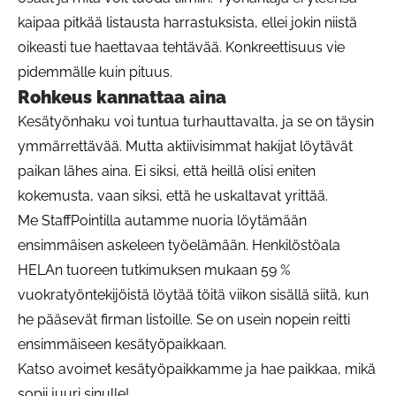
kaipaa pitkää listausta harrastuksista, ellei jokin niistä
oikeasti tue haettavaa tehtävää. Konkreettisuus vie
pidemmälle kuin pituus.
Rohkeus kannattaa aina
Kesätyönhaku voi tuntua turhauttavalta, ja se on täysin
ymmärrettävää. Mutta aktiivisimmat hakijat löytävät
paikan lähes aina. Ei siksi, että heillä olisi eniten
kokemusta, vaan siksi, että he uskaltavat yrittää.
Me StaffPointilla autamme nuoria löytämään
ensimmäisen askeleen työelämään. Henkilöstöala
HELAn tuoreen tutkimuksen mukaan 59 %
vuokratyöntekijöistä löytää töitä viikon sisällä siitä, kun
he pääsevät firman listoille. Se on usein nopein reitti
ensimmäiseen kesätyöpaikkaan.
Katso avoimet kesätyöpaikkamme ja hae paikkaa, mikä
sopii juuri sinulle!