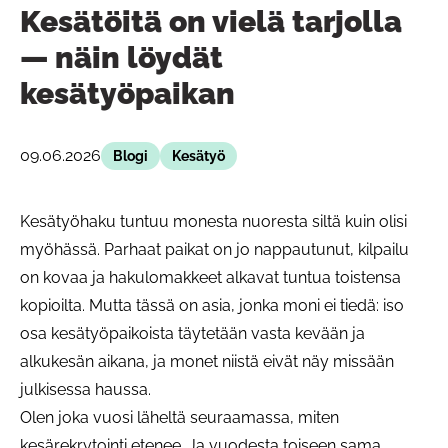
Kesätöitä on vielä tarjolla
— näin löydät
kesätyöpaikan
09.06.2026
Blogi
Kesätyö
Kesätyöhaku tuntuu monesta nuoresta siltä kuin olisi
myöhässä. Parhaat paikat on jo nappautunut, kilpailu
on kovaa ja hakulomakkeet alkavat tuntua toistensa
kopioilta. Mutta tässä on asia, jonka moni ei tiedä: iso
osa kesätyöpaikoista täytetään vasta kevään ja
alkukesän aikana, ja monet niistä eivät näy missään
julkisessa haussa.
Olen joka vuosi läheltä seuraamassa, miten
kesärekrytointi etenee. Ja vuodesta toiseen sama