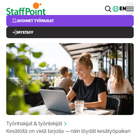
Hyppää pääsisältöön
Vaihda k
EN
AVOIMET TYÖPAIKAT
MYSTAFF
Työnhakijat & työntekijät
Kesätöitä on vielä tarjolla — näin löydät kesätyöpaikan