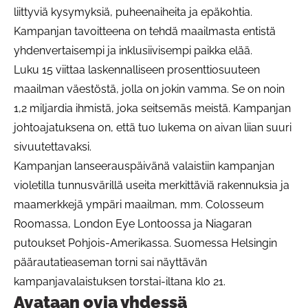
liittyviä kysymyksiä, puheenaiheita ja epäkohtia.
Kampanjan tavoitteena on tehdä maailmasta entistä
yhdenvertaisempi ja inklusiivisempi paikka elää.
Luku 15 viittaa laskennalliseen prosenttiosuuteen
maailman väestöstä, jolla on jokin vamma. Se on noin
1,2 miljardia ihmistä, joka seitsemäs meistä. Kampanjan
johtoajatuksena on, että tuo lukema on aivan liian suuri
sivuutettavaksi.
Kampanjan lanseerauspäivänä valaistiin kampanjan
violetilla tunnusvärillä useita merkittäviä rakennuksia ja
maamerkkejä ympäri maailman, mm. Colosseum
Roomassa, London Eye Lontoossa ja Niagaran
putoukset Pohjois-Amerikassa. Suomessa Helsingin
päärautatieaseman torni sai näyttävän
kampanjavalaistuksen torstai-iltana klo 21.
Avataan ovia yhdessä