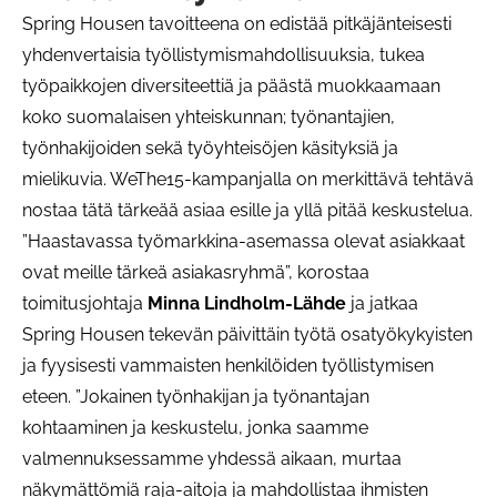
Spring Housen tavoitteena on edistää pitkäjänteisesti
yhdenvertaisia työllistymismahdollisuuksia, tukea
työpaikkojen diversiteettiä ja päästä muokkaamaan
koko suomalaisen yhteiskunnan; työnantajien,
työnhakijoiden sekä työyhteisöjen käsityksiä ja
mielikuvia. WeThe15-kampanjalla on merkittävä tehtävä
nostaa tätä tärkeää asiaa esille ja yllä pitää keskustelua.
”Haastavassa työmarkkina-asemassa olevat asiakkaat
ovat meille tärkeä asiakasryhmä”, korostaa
toimitusjohtaja
Minna Lindholm-Lähde
ja jatkaa
Spring Housen tekevän päivittäin työtä osatyökykyisten
ja fyysisesti vammaisten henkilöiden työllistymisen
eteen. ”Jokainen työnhakijan ja työnantajan
kohtaaminen ja keskustelu, jonka saamme
valmennuksessamme yhdessä aikaan, murtaa
näkymättömiä raja-aitoja ja mahdollistaa ihmisten