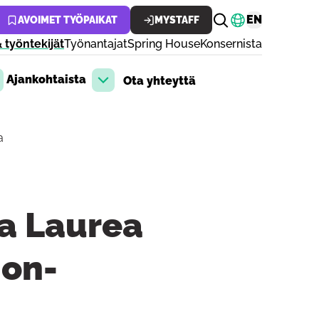
Vaihda kiele
EN
AVOIMET TYÖPAIKAT
MYSTAFF
 työntekijät
Työnantajat
Spring House
Konsernista
Ajankohtaista
Ota yhteyttä
aa pudotusvalikko
Avaa pudotusvalikko
a
a Laurea
on-