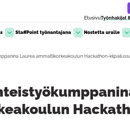
Etusivu
Työnhakijat &
us
StaffPoint työnantajana
Nostetta uralle
Avaa pudotusvalikko
Avaa pudotusvalikko
Av
umppanina Laurea ammattikorkeakoulun Hackathon-kilpailuss
yhteistyökumppanin
keakoulun Hackath