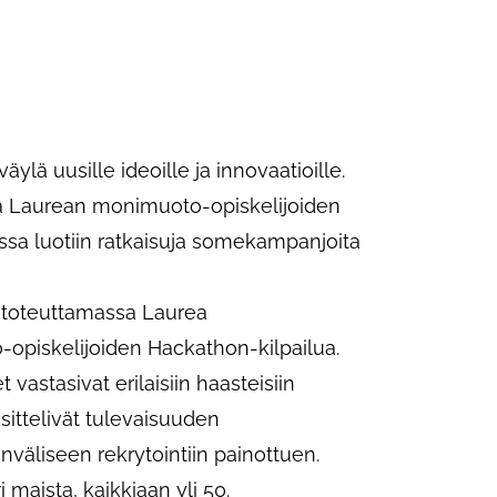
äylä uusille ideoille ja innovaatioille.
na Laurean monimuoto-opiskelijoiden
ossa luotiin ratkaisuja somekampanjoita
na toteuttamassa Laurea
piskelijoiden Hackathon-kilpailua.
 vastasivat erilaisiin haasteisiin
sittelivät tulevaisuuden
nväliseen rekrytointiin painottuen.
ri maista, kaikkiaan yli 50.