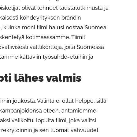
iskelijat olivat tehneet taustatutkimusta ja
aisesti kohdeyrityksen brändin
aa, kuinka moni tiimi halusi nostaa Suomea
yöskentelyä kotimaassamme. Tiimit
atiivisesti valttikortteja, joita Suomessa
stamme kattaviin työsuhde-etuihin ja
ti lähes valmis
in joukosta. Valinta ei ollut helppo, sillä
vaa kampanjoidensa eteen, antamiemme
si valikoitui lopulta tiimi, joka valitsi
 rekrytoinnin ja sen tuomat vahvuudet