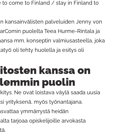
to come to Finland / stay in Finland to
in kansainvälisten palveluiden Jenny von
 MarComin puolelta Teea Hurme-Rintala ja
ntaansa mm. konseptin valmiusasteella, joka
tatyö oli tehty huolella ja esitys oli
aitosten kanssa on
lemmin puolin
rkitys. Ne ovat loistava väylä saada uusia
tsi yrityksenä, myös työnantajana.
kasvattaa ymmärrystä heidän
ta tarjoaa opiskelijoille arvokasta
tä.