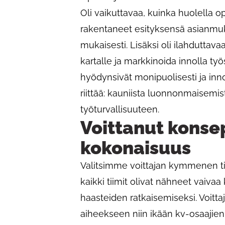
Oli vaikuttavaa, kuinka huolella op
rakentaneet esityksensä asianmuk
mukaisesti. Lisäksi oli ilahduttav
kartalle ja markkinoida innolla t
hyödynsivät monipuolisesti ja innov
riittää: kauniista luonnonmaisemi
työturvallisuuteen.
Voittanut konsep
kokonaisuus
Valitsimme voittajan kymmenen tiim
kaikki tiimit olivat nähneet vai
haasteiden ratkaisemiseksi. Voittajak
aiheekseen niin ikään kv-osaajien