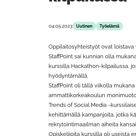
04.05.2023
Uutinen
Työelämä
Oppilaitosyhteistyöt ovat loistava v
StaffPoint sai kunnian olla muka
kurssilla Hackathon-kilpailussa, j
hyödyntämällä.
StaffPoint oli tällä viikolla muka
ammattikorkeakoulun monimuoto-o
Trends of Social Media -kurssilaiset
kehittämällä kampanjoita, jotka kä
rekrytointimaailman aiheita kansai
Opiskelijoita kurssilla oli useista e