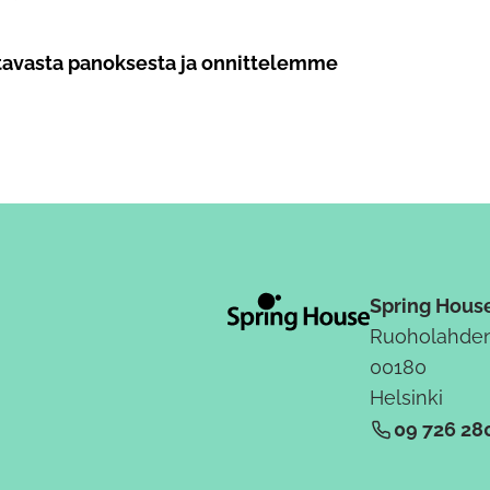
istavasta panoksesta ja onnittelemme
Spring Hous
Ruoholahden
00180
Helsinki
09 726 28