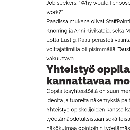
Job seekers: ”Why would I choose 
work?”
Raadissa mukana olivat StaffPoint
Knorring ja Anni Kivikataja, sekä
Lotta Lustig. Raati perusteli vali
voittajatiimillä oli pisimmällä. Taus
vakuuttava.
Yhteistyö oppil
kannattavaa mo
Oppilaitosyhteistöillä on suuri me
ideoita ja tuoreita näkemyksiä pai
Yhteistyö opiskelijoiden kanssa 
työelämäodotuksistaan sekä toisaal
näkökulmaa opintoihin työelämäs