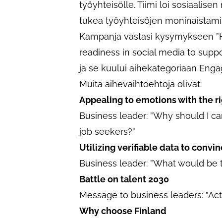
työyhteisölle. Tiimi loi sosiaalis
tukea työyhteisöjen moninaistami
Kampanja vastasi kysymykseen ”H
readiness in social media to supp
ja se kuului aihekategoriaan Eng
Muita aihevaihtoehtoja olivat:
Appealing to emotions with the r
Business leader: ”Why should I c
job seekers?”
Utilizing verifiable data to conv
Business leader: ”What would be th
Battle on talent 2030
Message to business leaders: ”Act 
Why choose Finland