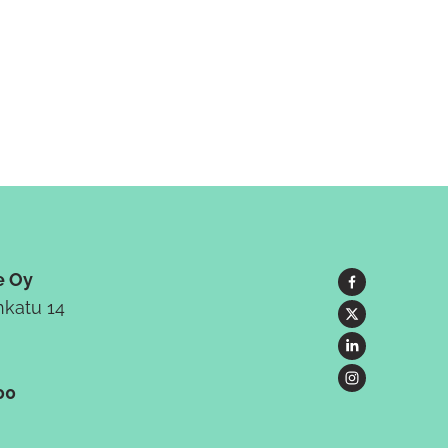
e Oy
katu 14
00