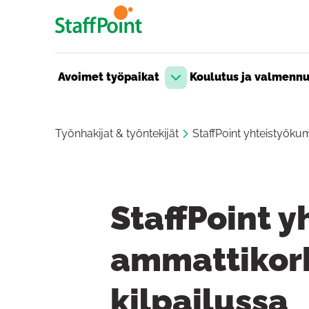
Hyppää pääsisältöön
Avoimet työpaikat
Koulutus ja valmenn
Avaa pudotusvalikko
Työnhakijat & työntekijät
StaffPoint yhteistyök
StaffPoint 
ammattikor
kilpailussa