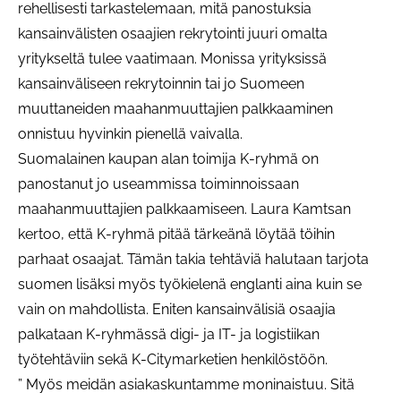
rehellisesti tarkastelemaan, mitä panostuksia
kansainvälisten osaajien rekrytointi juuri omalta
yritykseltä tulee vaatimaan. Monissa yrityksissä
kansainväliseen rekrytoinnin tai jo Suomeen
muuttaneiden maahanmuuttajien palkkaaminen
onnistuu hyvinkin pienellä vaivalla.
Suomalainen kaupan alan toimija K-ryhmä on
panostanut jo useammissa toiminnoissaan
maahanmuuttajien palkkaamiseen. Laura Kamtsan
kertoo, että K-ryhmä pitää tärkeänä löytää töihin
parhaat osaajat. Tämän takia tehtäviä halutaan tarjota
suomen lisäksi myös työkielenä englanti aina kuin se
vain on mahdollista. Eniten kansainvälisiä osaajia
palkataan K-ryhmässä digi- ja IT- ja logistiikan
työtehtäviin sekä K-Citymarketien henkilöstöön.
” Myös meidän asiakaskuntamme moninaistuu. Sitä