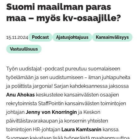
Suomi maailman paras
maa – myös kv-osaajille?
15.11.2024
Podcast
Ajatusjohtajuus
Kansainvälisyys
Vastuullisuus
Työn uudistajat -podcast pureutuu suomalaiseen
työelämään ja sen uudistumiseen – ilman juhlapuheita
ja poliittista jargonia! Sarjan kahdeksannessa jaksossa
Anu Ahokas
keskustelee kansainvälisten osaajien
rekrytoinnista StaffPointin kansainvälisten toimintojen
johtajan
Jenny von Knorringin
ja Keskon
päivittäistavarakaupan ja konsernin yhteisten
toimintojen HR-johtajan
Laura Kamtsanin
kanssa.
Suomeen kaivataan lisää työperäistä maahanmuuttoa.