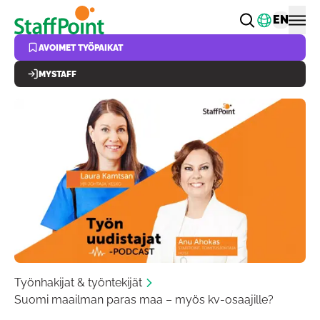
Hyppää pääsisältöön
Vaihda k
EN
AVOIMET TYÖPAIKAT
MYSTAFF
Työnhakijat & työntekijät
Suomi maailman paras maa – myös kv-osaajille?