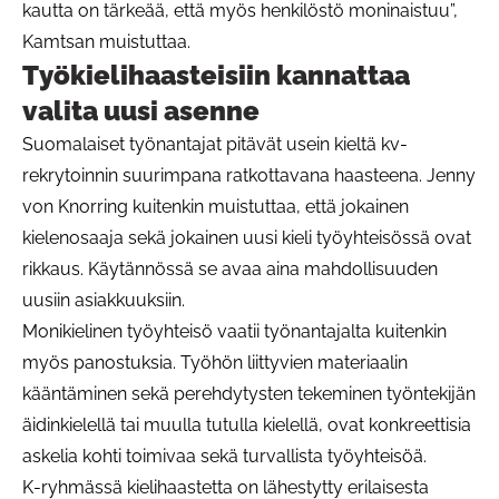
kautta on tärkeää, että myös henkilöstö moninaistuu”,
Kamtsan muistuttaa.
Työkielihaasteisiin kannattaa
valita uusi asenne
Suomalaiset työnantajat pitävät usein kieltä kv-
rekrytoinnin suurimpana ratkottavana haasteena. Jenny
von Knorring kuitenkin muistuttaa, että jokainen
kielenosaaja sekä jokainen uusi kieli työyhteisössä ovat
rikkaus. Käytännössä se avaa aina mahdollisuuden
uusiin asiakkuuksiin.
Monikielinen työyhteisö vaatii työnantajalta kuitenkin
myös panostuksia. Työhön liittyvien materiaalin
kääntäminen sekä perehdytysten tekeminen työntekijän
äidinkielellä tai muulla tutulla kielellä, ovat konkreettisia
askelia kohti toimivaa sekä turvallista työyhteisöä.
K-ryhmässä kielihaastetta on lähestytty erilaisesta