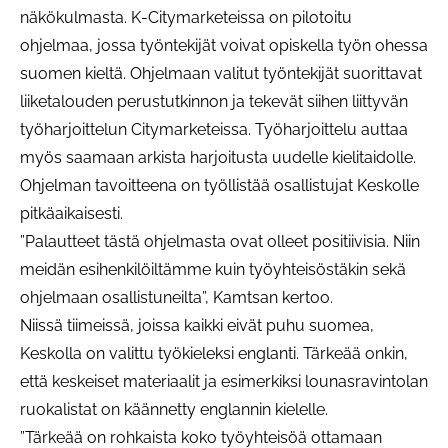
näkökulmasta. K-Citymarketeissa on pilotoitu
ohjelmaa, jossa työntekijät voivat opiskella työn ohessa
suomen kieltä. Ohjelmaan valitut työntekijät suorittavat
liiketalouden perustutkinnon ja tekevät siihen liittyvän
työharjoittelun Citymarketeissa. Työharjoittelu auttaa
myös saamaan arkista harjoitusta uudelle kielitaidolle.
Ohjelman tavoitteena on työllistää osallistujat Keskolle
pitkäaikaisesti.
”Palautteet tästä ohjelmasta ovat olleet positiivisia. Niin
meidän esihenkilöiltämme kuin työyhteisöstäkin sekä
ohjelmaan osallistuneilta”, Kamtsan kertoo.
Niissä tiimeissä, joissa kaikki eivät puhu suomea,
Keskolla on valittu työkieleksi englanti. Tärkeää onkin,
että keskeiset materiaalit ja esimerkiksi lounasravintolan
ruokalistat on käännetty englannin kielelle.
”Tärkeää on rohkaista koko työyhteisöä ottamaan