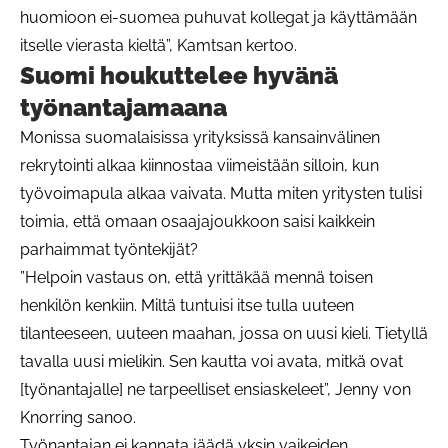
huomioon ei-suomea puhuvat kollegat ja käyttämään
itselle vierasta kieltä”, Kamtsan kertoo.
Suomi houkuttelee hyvänä
työnantajamaana
Monissa suomalaisissa yrityksissä kansainvälinen
rekrytointi alkaa kiinnostaa viimeistään silloin, kun
työvoimapula alkaa vaivata. Mutta miten yritysten tulisi
toimia, että omaan osaajajoukkoon saisi kaikkein
parhaimmat työntekijät?
”Helpoin vastaus on, että yrittäkää mennä toisen
henkilön kenkiin. Miltä tuntuisi itse tulla uuteen
tilanteeseen, uuteen maahan, jossa on uusi kieli. Tietyllä
tavalla uusi mielikin. Sen kautta voi avata, mitkä ovat
[työnantajalle] ne tarpeelliset ensiaskeleet”, Jenny von
Knorring sanoo.
Työnantajan ei kannata jäädä yksin vaikeiden