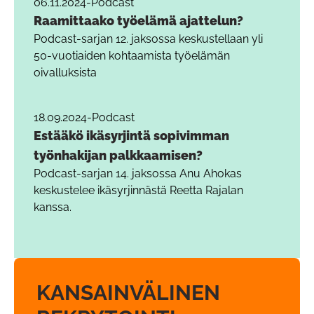
06.11.2024
-
Podcast
Raamittaako työelämä ajattelun?
Podcast-sarjan 12. jaksossa keskustellaan yli
50-vuotiaiden kohtaamista työelämän
oivalluksista
18.09.2024
-
Podcast
Estääkö ikäsyrjintä sopivimman
työnhakijan palkkaamisen?
Podcast-sarjan 14. jaksossa Anu Ahokas
keskustelee ikäsyrjinnästä Reetta Rajalan
kanssa.
KANSAINVÄLINEN