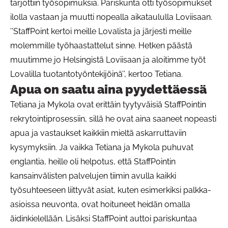
tarjottiin työsopimuksia. Pariskunta otti työsopimukset
ilolla vastaan ja muutti nopealla aikataululla Loviisaan.
’’StaffPoint kertoi meille Lovalista ja järjesti meille
molemmille työhaastattelut sinne. Hetken päästä
muutimme jo Helsingistä Loviisaan ja aloitimme työt
Lovalilla tuotantotyöntekijöinä’’, kertoo Tetiana.
Apua on saatu aina pyydettäessä
Tetiana ja Mykola ovat erittäin tyytyväisiä StaffPointin
rekrytointiprosessiin, sillä he ovat aina saaneet nopeasti
apua ja vastaukset kaikkiin mieltä askarruttaviin
kysymyksiin. Ja vaikka Tetiana ja Mykola puhuvat
englantia, heille oli helpotus, että StaffPointin
kansainvälisten palvelujen tiimin avulla kaikki
työsuhteeseen liittyvät asiat, kuten esimerkiksi palkka-
asioissa neuvonta, ovat hoituneet heidän omalla
äidinkielellään. Lisäksi StaffPoint auttoi pariskuntaa