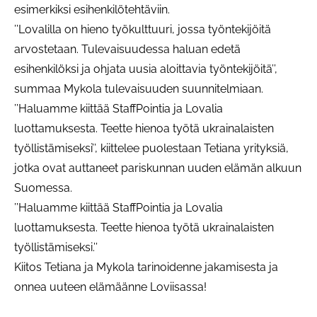
esimerkiksi esihenkilötehtäviin.
’’Lovalilla on hieno työkulttuuri, jossa työntekijöitä
arvostetaan. Tulevaisuudessa haluan edetä
esihenkilöksi ja ohjata uusia aloittavia työntekijöitä’’,
summaa Mykola tulevaisuuden suunnitelmiaan.
’’Haluamme kiittää StaffPointia ja Lovalia
luottamuksesta. Teette hienoa työtä ukrainalaisten
työllistämiseksi’’, kiittelee puolestaan Tetiana yrityksiä,
jotka ovat auttaneet pariskunnan uuden elämän alkuun
Suomessa.
’’Haluamme kiittää StaffPointia ja Lovalia
luottamuksesta. Teette hienoa työtä ukrainalaisten
työllistämiseksi.’’
Kiitos Tetiana ja Mykola tarinoidenne jakamisesta ja
onnea uuteen elämäänne Loviisassa!