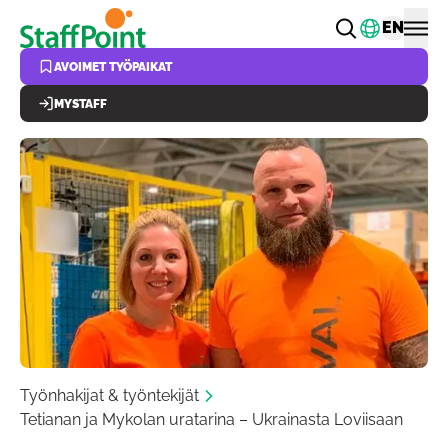
Hyppää pääsisältöön
Vaihda k
EN
AVOIMET TYÖPAIKAT
MYSTAFF
Työnhakijat & työntekijät
Tetianan ja Mykolan uratarina – Ukrainasta Loviisaan