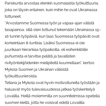
Pariskunta arvostaa etenkin suomalaista työkulttuuria,
joka on täysin erilainen, kuin mihin he ovat Ukrainassa
tottuneet.
’’Arvostamme Suomessa työn ja vapaa-ajan välistä
tasapainoa, sillä olen tottunut tekemään Ukrainassa 15–
16 tunnin työpäiviä, kun taas Suomessa työpäivät ovat
korkeintaan 8-tuntisia. Lisäksi Suomessa ei ole
juurikaan hierarkiaa työpaikoilla, eli esihenkilöille
puhumista ei tarvitse pelätä ja tavallisten
rivityöntekijöidenkin mielipiteitä kuunnellaan’’, kertoo
Mykola Suomen ja Ukrainan välisistä
työkulttuurieroista.
Tetiana ja Mykola ovat hyvin motivoituneita työstään ja
haluavat myös tulevaisuudessa jatkaa työskentelyä
Lovalilla. Heillä molemmilla on suunnitelmissa opetella
suomen kieltä, jotta he voisivat edetä Lovalilla