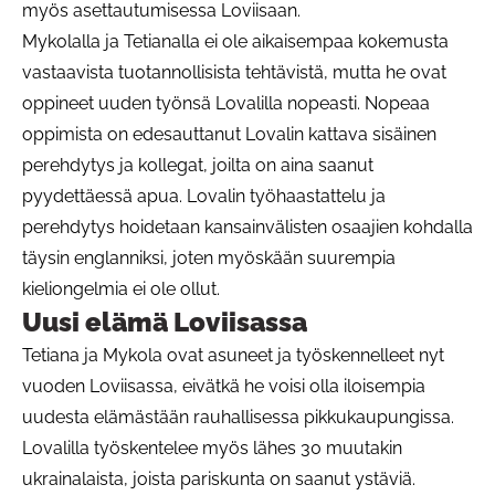
myös asettautumisessa Loviisaan.
Mykolalla ja Tetianalla ei ole aikaisempaa kokemusta
vastaavista tuotannollisista tehtävistä, mutta he ovat
oppineet uuden työnsä Lovalilla nopeasti. Nopeaa
oppimista on edesauttanut Lovalin kattava sisäinen
perehdytys ja kollegat, joilta on aina saanut
pyydettäessä apua. Lovalin työhaastattelu ja
perehdytys hoidetaan kansainvälisten osaajien kohdalla
täysin englanniksi, joten myöskään suurempia
kieliongelmia ei ole ollut.
Uusi elämä Loviisassa
Tetiana ja Mykola ovat asuneet ja työskennelleet nyt
vuoden Loviisassa, eivätkä he voisi olla iloisempia
uudesta elämästään rauhallisessa pikkukaupungissa.
Lovalilla työskentelee myös lähes 30 muutakin
ukrainalaista, joista pariskunta on saanut ystäviä.