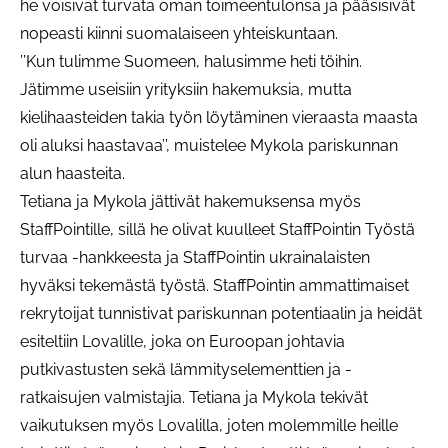
he voisivat turvata oman toimeentulonsa ja pääsisivät
nopeasti kiinni suomalaiseen yhteiskuntaan.
’’Kun tulimme Suomeen, halusimme heti töihin.
Jätimme useisiin yrityksiin hakemuksia, mutta
kielihaasteiden takia työn löytäminen vieraasta maasta
oli aluksi haastavaa’’, muistelee Mykola pariskunnan
alun haasteita.
Tetiana ja Mykola jättivät hakemuksensa myös
StaffPointille, sillä he olivat kuulleet StaffPointin Työstä
turvaa -hankkeesta ja StaffPointin ukrainalaisten
hyväksi tekemästä työstä. StaffPointin ammattimaiset
rekrytoijat tunnistivat pariskunnan potentiaalin ja heidät
esiteltiin Lovalille, joka on Euroopan johtavia
putkivastusten sekä lämmityselementtien ja -
ratkaisujen valmistajia. Tetiana ja Mykola tekivät
vaikutuksen myös Lovalilla, joten molemmille heille