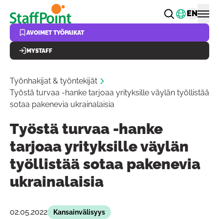
Hyppää pääsisältöön
Vaihda k
EN
AVOIMET TYÖPAIKAT
MYSTAFF
Työnhakijat & työntekijät
Työstä turvaa -hanke tarjoaa yrityksille väylän työllistää
sotaa pakenevia ukrainalaisia
Työstä turvaa -hanke
tarjoaa yrityksille väylän
työllistää sotaa pakenevia
ukrainalaisia
02.05.2022
Kansainvälisyys