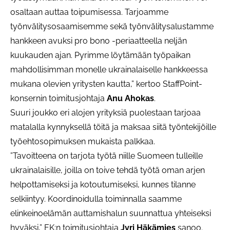
osaltaan auttaa toipumisessa. Tarjoamme
työnvälitysosaamisemme sekä työnvälitysalustamme
hankkeen avuksi pro bono -periaatteella neljän
kuukauden ajan. Pyrimme löytämään työpaikan
mahdollisimman monelle ukrainalaiselle hankkeessa
mukana olevien yritysten kautta,” kertoo StaffPoint-
konsernin toimitusjohtaja
Anu Ahokas
.
Suuri joukko eri alojen yrityksiä puolestaan tarjoaa
matalalla kynnyksellä töitä ja maksaa siitä työntekijöille
työehtosopimuksen mukaista palkkaa.
”Tavoitteena on tarjota työtä niille Suomeen tulleille
ukrainalaisille, joilla on toive tehdä työtä oman arjen
helpottamiseksi ja kotoutumiseksi, kunnes tilanne
selkiintyy. Koordinoidulla toiminnalla saamme
elinkeinoelämän auttamishalun suunnattua yhteiseksi
hyväksi,” EK:n toimitusjohtaja
Jyri Häkämies
sanoo.