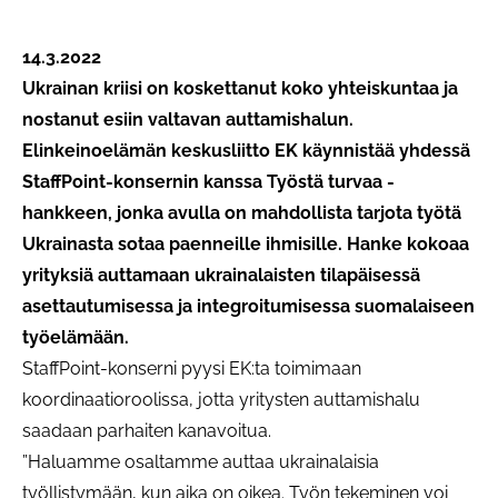
14.3.2022
Ukrainan kriisi on koskettanut koko yhteiskuntaa ja
nostanut esiin valtavan auttamishalun.
Elinkeinoelämän keskusliitto EK käynnistää yhdessä
StaffPoint-konsernin kanssa Työstä turvaa -
hankkeen, jonka avulla on mahdollista tarjota työtä
Ukrainasta sotaa paenneille ihmisille. Hanke kokoaa
yrityksiä auttamaan ukrainalaisten tilapäisessä
asettautumisessa ja integroitumisessa suomalaiseen
työelämään.
StaffPoint-konserni pyysi EK:ta toimimaan
koordinaatioroolissa, jotta yritysten auttamishalu
saadaan parhaiten kanavoitua.
”Haluamme osaltamme auttaa ukrainalaisia
työllistymään, kun aika on oikea. Työn tekeminen voi