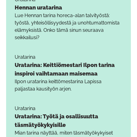
Hennan uratarina
Lue Hennan tarina horeca-alan talvityöstä:
työstä, yhteisöllisyydestä ja unohtumattomista
elämyksistä. Onko tämä sinun seuraava
seikkailusi?
Uratarina
Uratarina: Keittiömestari Ilpon tarina
inspiroi vaihtamaan maisemaa
Ilpon uratarina keittömestarina Lapissa
paljastaa kausityön arjen.
Uratarina
Uratarina: Työtä ja osallisuutta
täsmätyökykyisille
Mian tarina näyttää, miten täsmätyökykyiset