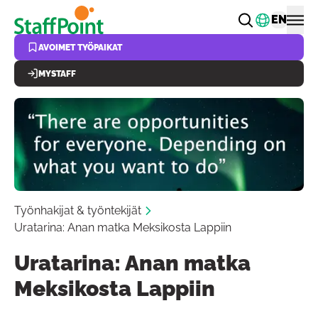
Hyppää pääsisältöön
Vaihda k
EN
AVOIMET TYÖPAIKAT
MYSTAFF
Työnhakijat & työntekijät
Uratarina: Anan matka Meksikosta Lappiin
Uratarina: Anan matka
Meksikosta Lappiin