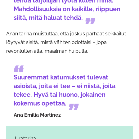
tehdä tarjoilijan työtä kuten minä.
Mahdollisuuksia on kaikille, riippuen
siitä, mitä haluat tehdä.
Anan tarina muistuttaa, että joskus parhaat seikkailut
löytyvät sieltä, mistä vähiten odottaisi – jopa
revontulten alta, maailman huipulta.
Suuremmat katumukset tulevat
asioista, joita ei tee – ei niistä, joita
tekee. Hyvä tai huono, jokainen
kokemus opettaa.
Ana Emilia Martinez
Uratarina