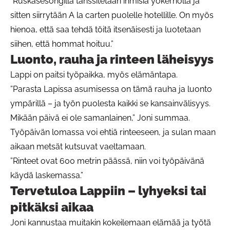
”Ruskasesongilla tanssitetaan ihmisiä yökerholla ja
sitten siirrytään A la carten puolelle hotellille. On myös
hienoa, että saa tehdä töitä itsenäisesti ja luotetaan
siihen, että hommat hoituu.”
Luonto, rauha ja rinteen läheisyys
Lappi on paitsi työpaikka, myös elämäntapa.
”Parasta Lapissa asumisessa on tämä rauha ja luonto
ympärillä – ja työn puolesta kaikki se kansainvälisyys.
Mikään päivä ei ole samanlainen,” Joni summaa.
Työpäivän lomassa voi ehtiä rinteeseen, ja sulan maan
aikaan metsät kutsuvat vaeltamaan.
”Rinteet ovat 600 metrin päässä, niin voi työpäivänä
käydä laskemassa.”
Tervetuloa Lappiin – lyhyeksi tai
pitkäksi aikaa
Joni kannustaa muitakin kokeilemaan elämää ja työtä