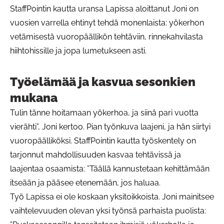
StaffPointin kautta uransa Lapissa aloittanut Joni on
vuosien varrella ehtinyt tehdä monenlaista: yökerhon
vetämisestä vuoropäällikön tehtäviin, rinnekahvilasta
hiihtohissille ja jopa lumetukseen asti.
Työelämää ja kasvua sesonkien
mukana
Tulin tänne hoitamaan yökerhoa, ja siinä pari vuotta
vierähti”, Joni kertoo. Pian työnkuva laajeni, ja hän siirtyi
vuoropäälliköksi. StaffPointin kautta työskentely on
tarjonnut mahdollisuuden kasvaa tehtävissä ja
laajentaa osaamista: ”Täällä kannustetaan kehittämään
itseään ja pääsee etenemään, jos haluaa.
Työ Lapissa ei ole koskaan yksitoikkoista. Joni mainitsee
vaihtelevuuden olevan yksi työnsä parhaista puolista: