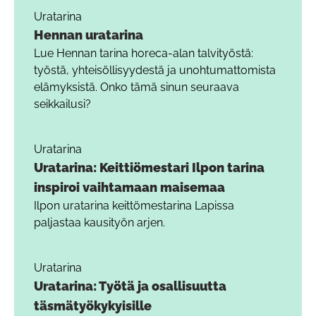
Uratarina
Hennan uratarina
Lue Hennan tarina horeca-alan talvityöstä:
työstä, yhteisöllisyydestä ja unohtumattomista
elämyksistä. Onko tämä sinun seuraava
seikkailusi?
Uratarina
Uratarina: Keittiömestari Ilpon tarina
inspiroi vaihtamaan maisemaa
Ilpon uratarina keittömestarina Lapissa
paljastaa kausityön arjen.
Uratarina
Uratarina: Työtä ja osallisuutta
täsmätyökykyisille