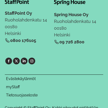
StaffPoint Oy
Spring House Oy
Ruoholahdenkatu 14
Ruoholahdenkatu 14
00180
00180
Helsinki
Helsinki
0800 176105
09 726 2800
Evästekäytännöt
myStaff
Tietosuojaseloste
Copyright © StaffPoint Oy, Kaikki oikeudet pidätetään