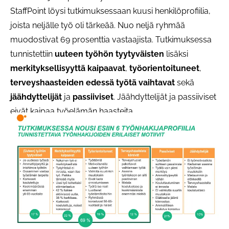
StaffPoint löysi tutkimuksessaan kuusi henkilöprofiilia,
joista neljälle työ oli tärkeää. Nuo neljä ryhmää
muodostivat 69 prosenttia vastaajista. Tutkimuksessa
tunnistettiin
uuteen työhön tyytyväisten
lisäksi
merkityksellisyyttä kaipaavat
,
työorientoituneet
,
terveyshaasteiden edessä työtä vaihtavat
sekä
jäähdyttelijät
ja
passiiviset
. Jäähdyttelijät ja passiiviset
eivät kaipaa työelämän haasteita.