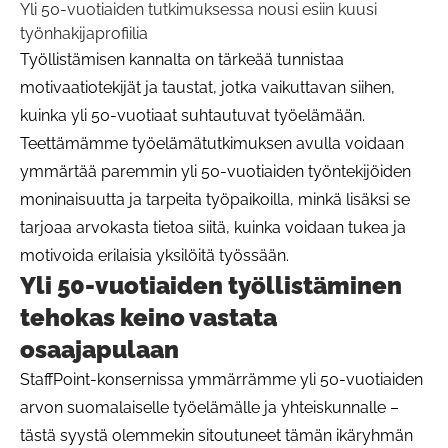
Yli 50-vuotiaiden tutkimuksessa nousi esiin kuusi
työnhakijaprofiilia
Työllistämisen kannalta on tärkeää tunnistaa
motivaatiotekijät ja taustat, jotka vaikuttavan siihen,
kuinka yli 50-vuotiaat suhtautuvat työelämään.
Teettämämme työelämätutkimuksen avulla voidaan
ymmärtää paremmin yli 50-vuotiaiden työntekijöiden
moninaisuutta ja tarpeita työpaikoilla, minkä lisäksi se
tarjoaa arvokasta tietoa siitä, kuinka voidaan tukea ja
motivoida erilaisia yksilöitä työssään.
Yli 50-vuotiaiden työllistäminen
tehokas keino vastata
osaajapulaan
StaffPoint-konsernissa ymmärrämme yli 50-vuotiaiden
arvon suomalaiselle työelämälle ja yhteiskunnalle –
tästä syystä olemmekin sitoutuneet tämän ikäryhmän