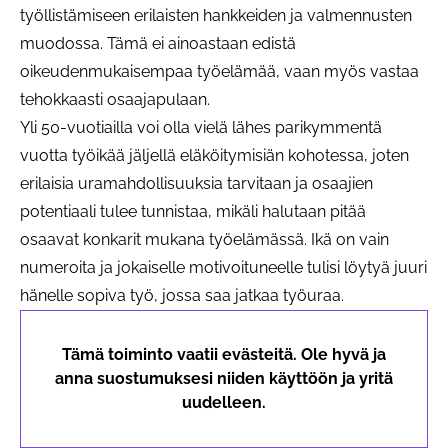
työllistämiseen erilaisten hankkeiden ja valmennusten
muodossa. Tämä ei ainoastaan edistä
oikeudenmukaisempaa työelämää, vaan myös vastaa
tehokkaasti osaajapulaan.
Yli 50-vuotiailla voi olla vielä lähes parikymmentä
vuotta työikää jäljellä eläköitymisiän kohotessa, joten
erilaisia uramahdollisuuksia tarvitaan ja osaajien
potentiaali tulee tunnistaa, mikäli halutaan pitää
osaavat konkarit mukana työelämässä. Ikä on vain
numeroita ja jokaiselle motivoituneelle tulisi löytyä juuri
hänelle sopiva työ, jossa saa jatkaa työuraa.
Tämä toiminto vaatii evästeitä. Ole hyvä ja
anna suostumuksesi niiden käyttöön ja yritä
uudelleen.