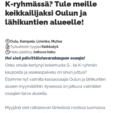
K-ryhmässä? Tule meille
keikkailijaksi Oulun ja
lähikuntien alueelle!
Oulu, Kempele, Liminka, Muhos
Työsuhteen tyyppi
:
Keikkatyö
Haku päättyy
:
Jatkuva haku
Hei sinä päivittäistavarakaupan osaaja!
Onko sinulle kertynyt kokemusta S-, tai K-ryhmän
kaupoista ja asiakaspalvelu on sinun juttusi?
Etsimme nyt valmiita kassaosaajia Oulun ja lähikuntien
alueen myymälöihin. Kyseessä on jatkuva valmiiden
osaajien tarve alueella.
Myyjänä olet ratkaisevan tärkeässä roolissa luomassa