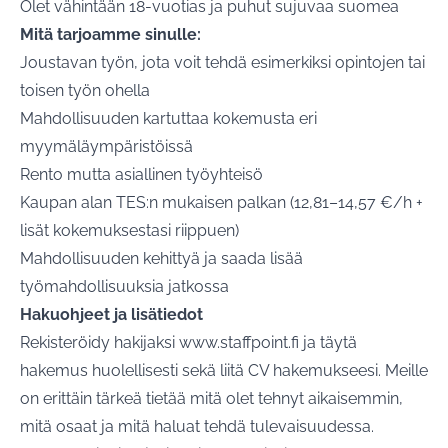
Olet vähintään 18-vuotias ja puhut sujuvaa suomea
Mitä tarjoamme sinulle:
Joustavan työn, jota voit tehdä esimerkiksi opintojen tai
toisen työn ohella
Mahdollisuuden kartuttaa kokemusta eri
myymäläympäristöissä
Rento mutta asiallinen työyhteisö
Kaupan alan TES:n mukaisen palkan (12,81–14,57 €/h +
lisät kokemuksestasi riippuen)
Mahdollisuuden kehittyä ja saada lisää
työmahdollisuuksia jatkossa
Hakuohjeet ja lisätiedot
Rekisteröidy hakijaksi
www.staffpoint.fi
ja täytä
hakemus huolellisesti sekä liitä CV hakemukseesi. Meille
on erittäin tärkeä tietää mitä olet tehnyt aikaisemmin,
mitä osaat ja mitä haluat tehdä tulevaisuudessa.