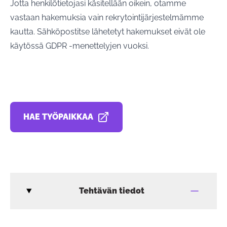
Jotta henkilötietojasi käsitellään oikein, otamme
vastaan hakemuksia vain rekrytointijärjestelmämme
kautta. Sähköpostitse lähetetyt hakemukset eivät ole
käytössä GDPR -menettelyjen vuoksi.
HAE TYÖPAIKKAA
AVAUTUU UUDESSA VÄLILEHDESSÄ
Tehtävän tiedot