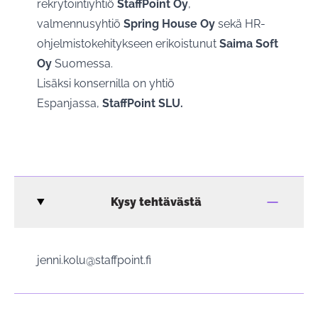
rekrytointiyhtiö
StaffPoint Oy
,
valmennusyhtiö
Spring House Oy
sekä HR-
ohjelmistokehitykseen erikoistunut
Saima Soft
Oy
Suomessa.
Lisäksi konsernilla on yhtiö
Espanjassa,
StaffPoint SLU.
Kysy tehtävästä
jenni.kolu@staffpoint.fi