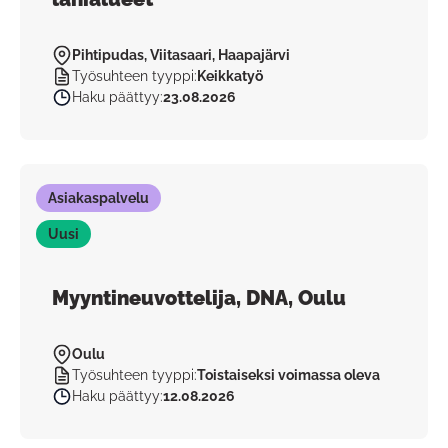
Pihtipudas, Viitasaari, Haapajärvi
Työsuhteen tyyppi
:
Keikkatyö
Haku päättyy
:
23.08.2026
Asiakaspalvelu
Uusi
Myyntineuvottelija, DNA, Oulu
Oulu
Työsuhteen tyyppi
:
Toistaiseksi voimassa oleva
Haku päättyy
:
12.08.2026