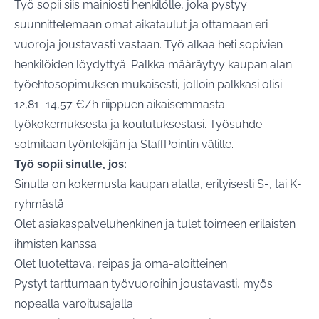
Työ sopii siis mainiosti henkilölle, joka pystyy
suunnittelemaan omat aikataulut ja ottamaan eri
vuoroja joustavasti vastaan. Työ alkaa heti sopivien
henkilöiden löydyttyä. Palkka määräytyy kaupan alan
työehtosopimuksen mukaisesti, jolloin palkkasi olisi
12,81–14,57 €/h riippuen aikaisemmasta
työkokemuksesta ja koulutuksestasi. Työsuhde
solmitaan työntekijän ja StaffPointin välille.
Työ sopii sinulle, jos:
Sinulla on kokemusta kaupan alalta, erityisesti S-, tai K-
ryhmästä
Olet asiakaspalveluhenkinen ja tulet toimeen erilaisten
ihmisten kanssa
Olet luotettava, reipas ja oma-aloitteinen
Pystyt tarttumaan työvuoroihin joustavasti, myös
nopealla varoitusajalla