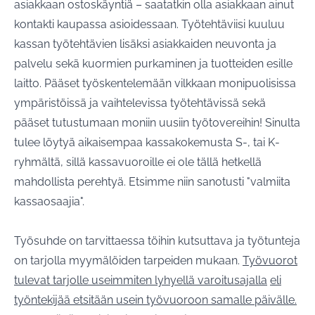
asiakkaan ostoskäyntiä – saatatkin olla asiakkaan ainut
kontakti kaupassa asioidessaan. Työtehtäviisi kuuluu
kassan työtehtävien lisäksi asiakkaiden neuvonta ja
palvelu sekä kuormien purkaminen ja tuotteiden esille
laitto. Pääset työskentelemään vilkkaan monipuolisissa
ympäristöissä ja vaihtelevissa työtehtävissä sekä
pääset tutustumaan moniin uusiin työtovereihin! Sinulta
tulee löytyä aikaisempaa kassakokemusta S-, tai K-
ryhmältä, sillä kassavuoroille ei ole tällä hetkellä
mahdollista perehtyä. Etsimme niin sanotusti "valmiita
kassaosaajia".
Työsuhde on tarvittaessa töihin kutsuttava ja työtunteja
on tarjolla myymälöiden tarpeiden mukaan.
Työvuorot
tulevat tarjolle useimmiten lyhyellä varoitusajalla
eli
työntekijää etsitään usein työvuoroon samalle päivälle.