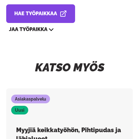
HAE TYÖPAIKKAA
AVAUTUU UUDESSA VÄLILEHDESSÄ
JAA TYÖPAIKKA
KATSO MYÖS
Asiakaspalvelu
Uusi
Myyjiä keikkatyöhön, Pihtipudas ja
lähialueet