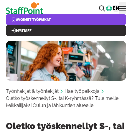
Hyppää pääsisältöön
Vaihda k
EN
AVOIMET TYÖPAIKAT
MYSTAFF
Työnhakijat & työntekijät
Hae työpaikkoja
Oletko työskennellyt S-, tai K-ryhmässä? Tule meille
keikkailijaksi Oulun ja lähikuntien alueelle!
Oletko työskennellyt S-, tai