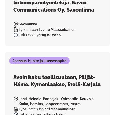
kokoonpanotyöntekijä, Savox
Communications Oy, Savonlinna
Savonlinna
Työsuhteen tyyppi
:
Määräaikainen
Haku päättyy
:
09.08.2026
Asennus, huolto ja kunnossapito
Avoin haku teollisuuteen, Päijät-
Häme, Kymenlaakso, Etelä-Karjala
Lahti, Heinola, Padasjoki, Orimattila, Kouvola,
Kotka, Hamina, Lappeenranta, Imatra
Työsuhteen tyyppi
:
Määräaikainen
Haku päättyy
:
Jatkuva haku