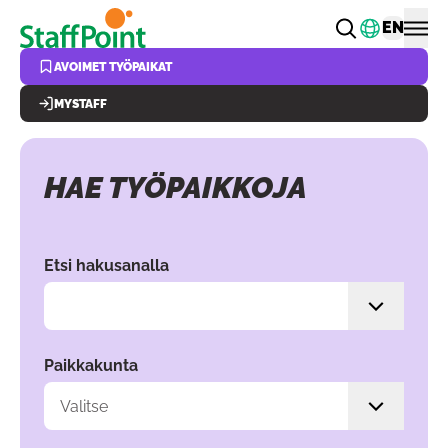
Hyppää pääsisältöön
Vaihda k
EN
AVOIMET TYÖPAIKAT
MYSTAFF
HAE TYÖPAIKKOJA
Hae valitsemalla hakuehtoja filttereiden avulla. Sisältö p
Etsi hakusanalla
Paikkakunta