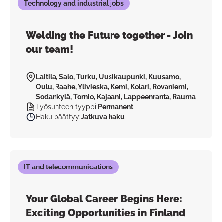
Technology and industrial jobs
Welding the Future together - Join
our team!
Laitila, Salo, Turku, Uusikaupunki, Kuusamo,
Oulu, Raahe, Ylivieska, Kemi, Kolari, Rovaniemi,
Sodankylä, Tornio, Kajaani, Lappeenranta, Rauma
Työsuhteen tyyppi
:
Permanent
Haku päättyy
:
Jatkuva haku
IT and telecommunications
Your Global Career Begins Here:
Exciting Opportunities in Finland