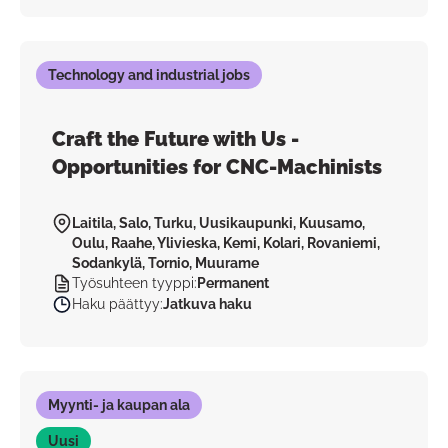
Technology and industrial jobs
Craft the Future with Us -
Opportunities for CNC-Machinists
Laitila, Salo, Turku, Uusikaupunki, Kuusamo,
Oulu, Raahe, Ylivieska, Kemi, Kolari, Rovaniemi,
Sodankylä, Tornio, Muurame
Työsuhteen tyyppi
:
Permanent
Haku päättyy
:
Jatkuva haku
Myynti- ja kaupan ala
Uusi