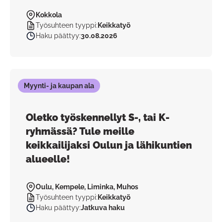
Kokkola
Työsuhteen tyyppi
:
Keikkatyö
Haku päättyy
:
30.08.2026
Myynti- ja kaupan ala
Oletko työskennellyt S-, tai K-
ryhmässä? Tule meille
keikkailijaksi Oulun ja lähikuntien
alueelle!
Oulu, Kempele, Liminka, Muhos
Työsuhteen tyyppi
:
Keikkatyö
Haku päättyy
:
Jatkuva haku