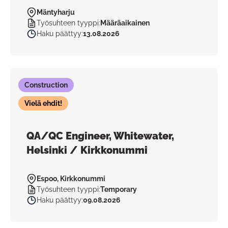
Mäntyharju
Työsuhteen tyyppi
:
Määräaikainen
Haku päättyy
:
13.08.2026
Construction
Vielä ehdit!
QA/QC Engineer, Whitewater,
Helsinki / Kirkkonummi
Espoo, Kirkkonummi
Työsuhteen tyyppi
:
Temporary
Haku päättyy
:
09.08.2026