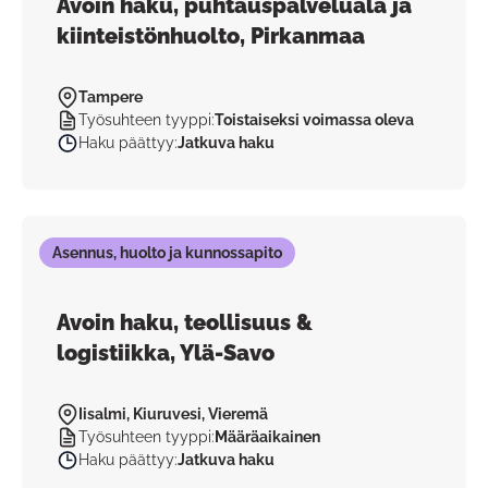
Avoin haku, puhtauspalveluala ja
kiinteistönhuolto, Pirkanmaa
Tampere
Työsuhteen tyyppi
:
Toistaiseksi voimassa oleva
Haku päättyy
:
Jatkuva haku
Asennus, huolto ja kunnossapito
Avoin haku, teollisuus &
logistiikka, Ylä-Savo
Iisalmi, Kiuruvesi, Vieremä
Työsuhteen tyyppi
:
Määräaikainen
Haku päättyy
:
Jatkuva haku