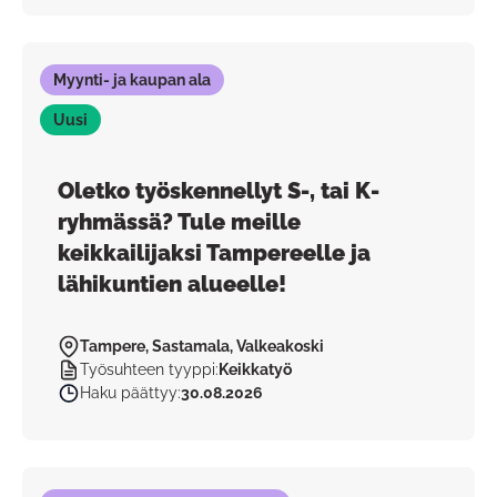
Myynti- ja kaupan ala
Uusi
Oletko työskennellyt S-, tai K-
ryhmässä? Tule meille
keikkailijaksi Tampereelle ja
lähikuntien alueelle!
Tampere, Sastamala, Valkeakoski
Työsuhteen tyyppi
:
Keikkatyö
Haku päättyy
:
30.08.2026