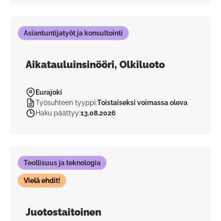
Asiantuntijatyöt ja konsultointi
Aikatauluinsinööri, Olkiluoto
Eurajoki
Työsuhteen tyyppi
:
Toistaiseksi voimassa oleva
Haku päättyy
:
13.08.2026
Teollisuus ja teknologia
Vielä ehdit!
Juotostaitoinen