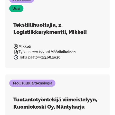
Uusi
Tekstiilihuoltajia, 2.
Logistiikkarykmentti, Mikkeli
Mikkeli
Työsuhteen tyyppi
:
Määräaikainen
Haku päättyy
:
23.08.2026
Teollisuus ja teknologia
Tuotantotyöntekijä viimeistelyyn,
Kuomiokoski Oy, Mäntyharju