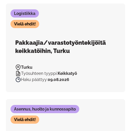
Logistiikka
Vielä ehdit!
Pakkaajia/varastotyöntekijöitä
keikkatöihin, Turku
Turku
Työsuhteen tyyppi
:
Keikkatyö
Haku päättyy
:
09.08.2026
Asennus, huolto ja kunnossapito
Vielä ehdit!