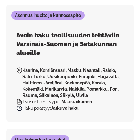
Asennus, huolto ja kunnossapito
Avoin haku teollisuuden tehtäviin
Varsinais-Suomen ja Satakunnan
alueille
Kaarina, Kemiönsaari, Masku, Naantali, Raisio,
Salo, Turku, Uusikaupunki, Eurajoki, Harjavalta,
Huittinen, Jämijärvi, Kankaanpää, Karvia,
Kokemäki, Merikarvia, Nakkila, Pomarkku, Pori,
Rauma, Siikainen, Säkylä, Ulvila
Työsuhteen tyyppi
:
Määräaikainen
Haku päättyy
:
Jatkuva haku
Opiskelijoiden työpaikat