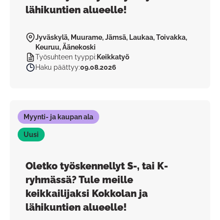
lähikuntien alueelle!
Jyväskylä, Muurame, Jämsä, Laukaa, Toivakka,
Keuruu, Äänekoski
Työsuhteen tyyppi
:
Keikkatyö
Haku päättyy
:
09.08.2026
Myynti- ja kaupan ala
Uusi
Oletko työskennellyt S-, tai K-
ryhmässä? Tule meille
keikkailijaksi Kokkolan ja
lähikuntien alueelle!