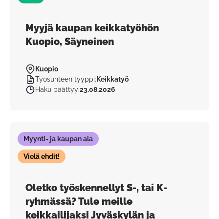
Myyjä kaupan keikkatyöhön
Kuopio, Säyneinen
Kuopio
Työsuhteen tyyppi
:
Keikkatyö
Haku päättyy
:
23.08.2026
Myynti- ja kaupan ala
Vielä ehdit!
Oletko työskennellyt S-, tai K-
ryhmässä? Tule meille
keikkailijaksi Jyväskylän ja