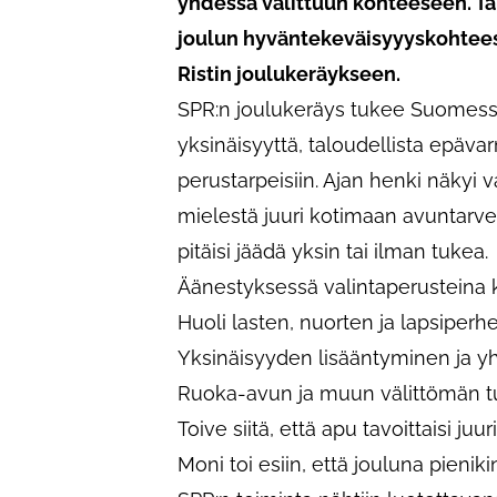
yhdessä valittuun kohteeseen. Tä
joulun hyväntekeväisyyyskohtees
Ristin joulukeräykseen.
SPR:n joulukeräys tukee Suomessa
yksinäisyyttä, taloudellista epävar
perustarpeisiin. Ajan henki näkyi 
mielestä juuri kotimaan avuntarve
pitäisi jäädä yksin tai ilman tukea.
Äänestyksessä valintaperusteina ko
Huoli lasten, nuorten ja lapsiper
Yksinäisyyden lisääntyminen ja yh
Ruoka-avun ja muun välittömän tu
Toive siitä, että apu tavoittaisi juur
Moni toi esiin, että jouluna pienik