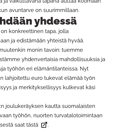
na ja vaikuttavana tapana auttaa kotimaan
n, kun avuntarve on suurimmillaan.
ehdään yhdessä
n konkreettinen tapa, jolla
an ja edistämään yhteistä hyvää.
 muutenkin monin tavoin: tuemme
stämme yhdenvertaisia mahdollisuuksia ja
a työhön eri elämäntilanteissa. Nyt
en lahjoitettu euro tukevat elämää työn
lisyys ja merkityksellisyys kulkevat käsi
PR:n joulukeräyksen kautta suomalaisten
vaan työhön, nuorten turvatalotoimintaan
ksestä saat
tästä
.
Avautuu uudessa välilehdessä