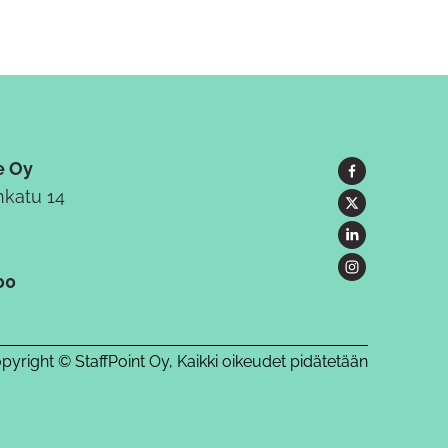
e Oy
katu 14
00
pyright © StaffPoint Oy, Kaikki oikeudet pidätetään