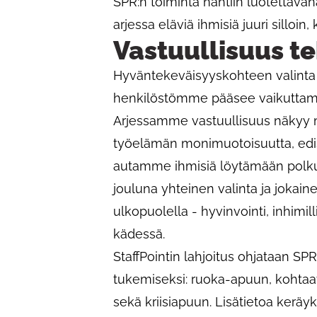
SPR:n toiminta nähtiin luotettava
arjessa eläviä ihmisiä juuri silloi
Vastuullisuus t
Hyväntekeväisyyskohteen valinta o
henkilöstömme pääsee vaikuttama
Arjessamme vastuullisuus näkyy
työelämän monimuotoisuutta, edi
autamme ihmisiä löytämään polkuj
jouluna yhteinen valinta ja jokain
ulkopuolella - hyvinvointi, inhimil
kädessä.
StaffPointin lahjoitus ohjataan S
tukemiseksi: ruoka-apuun, kohtaa
sekä kriisiapuun. Lisätietoa keräy