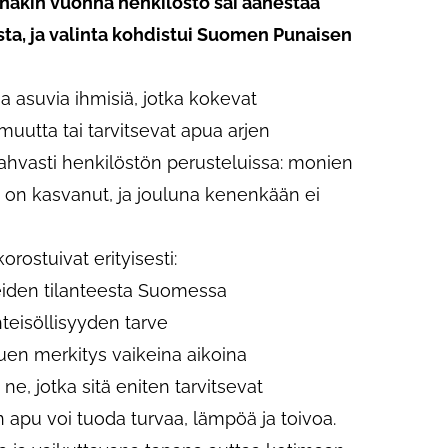
näkin vuonna henkilöstö sai äänestää
ta, ja valinta kohdistui Suomen Punaisen
 asuvia ihmisiä, jotka kokevat
muutta tai tarvitsevat apua arjen
vahvasti henkilöstön perusteluissa: monien
 on kasvanut, ja jouluna kenenkään ei
rostuivat erityisesti:
heiden tilanteesta Suomessa
teisöllisyyden tarve
en merkitys vaikeina aikoina
i ne, jotka sitä eniten tarvitsevat
in apu voi tuoda turvaa, lämpöä ja toivoa.