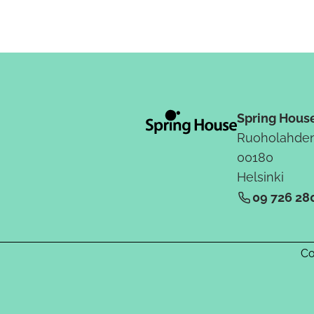
Spring Hous
Ruoholahden
00180
Helsinki
09 726 28
Co