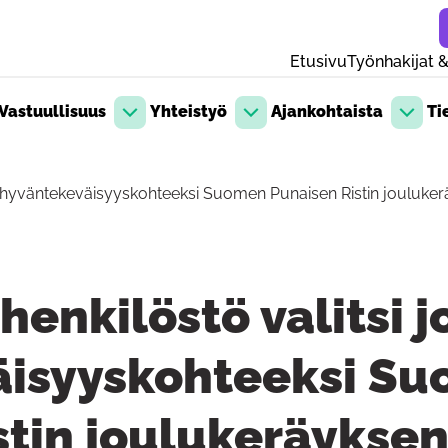
Etusivu
Työnhakijat &
Vastuullisuus
Yhteistyö
Ajankohtaista
Ti
likko
Avaa pudotusvalikko
Avaa pudotusvalikko
Avaa p
lun hyväntekeväisyyskohteeksi Suomen Punaisen Ristin jouluke
 henkilöstö valitsi 
äisyyskohteeksi S
stin joulukeräykse