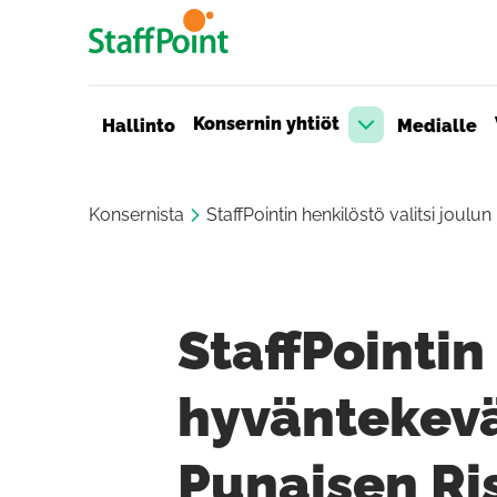
Hyppää pääsisältöön
Konsernin yhtiöt
Hallinto
Medialle
Avaa pudotusva
Konsernista
StaffPointin henkilöstö valitsi jou
StaffPointin
hyväntekev
Punaisen Ri