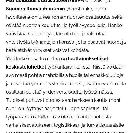
Mahdollisuus osallisuuteen (ESR+)
on Diakin ja
Suomen Romanifoorumin
yhteishanke, jonka
tavoitteena on tukea romaninuorten osallisuutta sekä
edistää nuorten koulutus- ja työllisyyspolkuja. Hanke
vahvistaa nuorten työelämätaitoja ja rakentaa
yhteistyötä työnantajien kanssa, jotta osaavat nuoret ja
heitä etsivät yritykset voisivat kohdata.
Yksi tärkeä osa toimintaa on
luottamukselliset
keskusteluhetket
työnantajien kanssa. Niissä voidaan
avoimesti pohtia mahdollisia huolia tai ennakkoluuloja
ja rakentaa ymmärrystä siitä, miten jokainen voi omalta
osaltaan edistää yhdenvertaisuutta työelämässä.
Tulokset puhuvat puolestaan: hankkeen kautta moni
nuori on löytänyt harjoittelu-, oppisopimus- tai
työpaikan eri aloilta – ravintola- ja autohuollosta
varhaiskasvatukseen, logistiikkaan ja turvallisuusalalle.