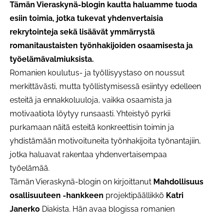
Tämän Vieraskynä-blogin kautta haluamme tuoda
esiin toimia, jotka tukevat yhdenvertaisia
rekrytointeja sekä lisäävät ymmärrystä
romanitaustaisten työnhakijoiden osaamisesta ja
työelämävalmiuksista.
Romanien koulutus- ja työllisyystaso on noussut
merkittävästi, mutta työllistymisessä esiintyy edelleen
esteitä ja ennakkoluuloja, vaikka osaamista ja
motivaatiota löytyy runsaasti. Yhteistyö pyrkii
purkamaan näitä esteitä konkreettisin toimin ja
yhdistämään motivoituneita työnhakijoita työnantajiin,
jotka haluavat rakentaa yhdenvertaisempaa
työelämää.
Tämän Vieraskynä-blogin on kirjoittanut
Mahdollisuus
osallisuuteen -hankkeen
projektipäällikkö
Katri
Janerko
Diakista. Hän avaa blogissa romanien