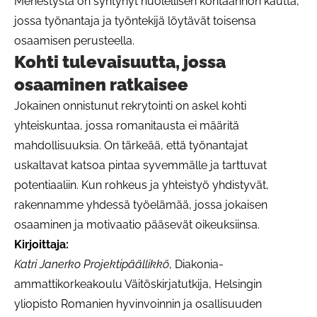
Menestystä on syntynyt huolellisen kohtaannon kautta,
jossa työnantaja ja työntekijä löytävät toisensa
osaamisen perusteella.
Kohti tulevaisuutta, jossa
osaaminen ratkaisee
Jokainen onnistunut rekrytointi on askel kohti
yhteiskuntaa, jossa romanitausta ei määritä
mahdollisuuksia. On tärkeää, että työnantajat
uskaltavat katsoa pintaa syvemmälle ja tarttuvat
potentiaaliin. Kun rohkeus ja yhteistyö yhdistyvät,
rakennamme yhdessä työelämää, jossa jokaisen
osaaminen ja motivaatio pääsevät oikeuksiinsa.
Kirjoittaja:
Katri Janerko Projektipäällikkö
, Diakonia-
ammattikorkeakoulu Väitöskirjatutkija, Helsingin
yliopisto Romanien hyvinvoinnin ja osallisuuden