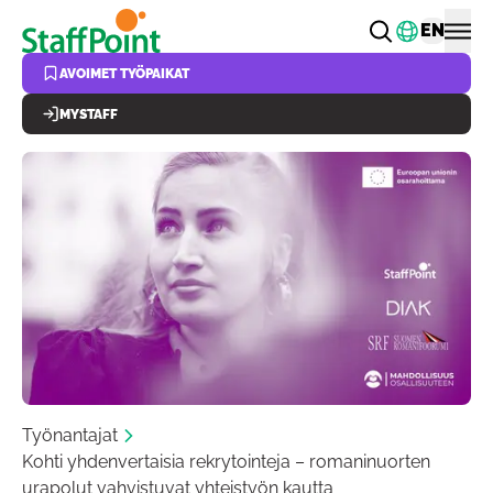
Hyppää pääsisältöön
Vaihda k
EN
AVOIMET TYÖPAIKAT
MYSTAFF
Työnantajat
Kohti yhdenvertaisia rekrytointeja – romaninuorten
urapolut vahvistuvat yhteistyön kautta