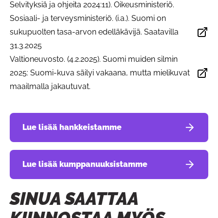
Selvityksiä ja ohjeita 2024:11). Oikeusministeriö.
Sosiaali- ja terveysministeriö. (i.a.). Suomi on
sukupuolten tasa-arvon edelläkävijä. Saatavilla
Avautuu uudessa välilehdessä
31.3.2025
Valtioneuvosto. (4.2.2025). Suomi muiden silmin
2025: Suomi-kuva säilyi vakaana, mutta mielikuvat
Avautuu uudessa välilehdessä
maailmalla jakautuvat.
Lue lisää hankkeistamme
Lue lisää kumppanuuksistamme
SINUA SAATTAA
KIINNOSTAA MYÖS