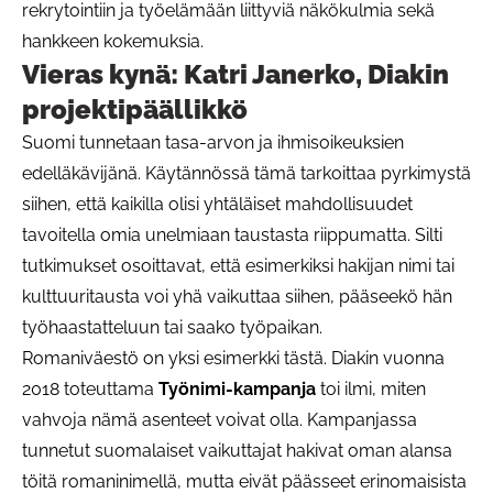
rekrytointiin ja työelämään liittyviä näkökulmia sekä
hankkeen kokemuksia.
Vieras kynä: Katri Janerko, Diakin
projektipäällikkö
Suomi tunnetaan tasa-arvon ja ihmisoikeuksien
edelläkävijänä. Käytännössä tämä tarkoittaa pyrkimystä
siihen, että kaikilla olisi yhtäläiset mahdollisuudet
tavoitella omia unelmiaan taustasta riippumatta. Silti
tutkimukset osoittavat, että esimerkiksi hakijan nimi tai
kulttuuritausta voi yhä vaikuttaa siihen, pääseekö hän
työhaastatteluun tai saako työpaikan.
Romaniväestö on yksi esimerkki tästä. Diakin vuonna
2018 toteuttama
Työnimi-kampanja
toi ilmi, miten
vahvoja nämä asenteet voivat olla. Kampanjassa
tunnetut suomalaiset vaikuttajat hakivat oman alansa
töitä romaninimellä, mutta eivät päässeet erinomaisista