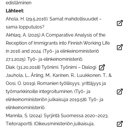
edistäminen
Lähteet:
Ahola, H. (29.5.2016). Samat mahdollisuudet –
Avautuu uudessa välilehdessä
sama lopputulos?
Akhlaq, A. (2025) A Comparative Analysis of the
Reception of Immigrants into Finnish Working Life
Avautuu uudessa välilehdessä
in 2016 and 2024. (Työ- ja elinkeinoministeriö
27.1.2025). Työ- ja elinkeinoministeriö.
Diak. (31.20.2018) Työnimi. Työnimi – Dialogi
Avautuu uudessa välilehdessä
Jauhola, L., Ärling, M., Karinen, R., Luukkonen, T., &
Oosi, O. (2019). Romanien työllisyys, yrittäjyys ja
työmarkkinoille integroituminen. (Työ- ja
Avautuu uudessa välilehdessä
elinkeinoministeriön julkaisuja 2019:58). Työ- ja
elinkeinoministeriö.
Mannila, S. (2024). Syrjintä Suomessa 2020–2023.
Tietoraportti. (Oikeusministeriön julkaisuja,
Avautuu uudessa välilehdessä