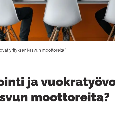
 ovat yrityksen kasvun moottoreita?
ointi ja vuokratyöv
asvun moottoreita?