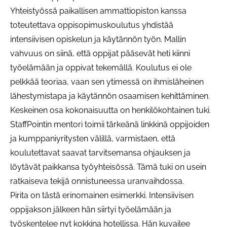
Yhteistyössä paikallisen ammattiopiston kanssa
toteutettava oppisopimuskoulutus yhdistää
intensiivisen opiskelun ja käytännön työn. Mallin
vahvuus on siinä, että oppijat pääsevät heti kiinni
työelämään ja oppivat tekemällä. Koulutus ei ole
pelkkää teoriaa, vaan sen ytimessä on ihmisläheinen
lähestymistapa ja käytännön osaamisen kehittäminen.
Keskeinen osa kokonaisuutta on henkilökohtainen tuki.
StaffPointin mentori toimii tärkeänä linkkinä oppijoiden
ja kumppaniyritysten välillä, varmistaen, että
koulutettavat saavat tarvitsemansa ohjauksen ja
löytävät paikkansa työyhteisössä. Tämä tuki on usein
ratkaiseva tekijä onnistuneessa uranvaihdossa.
Pirita on tästä erinomainen esimerkki. Intensiivisen
oppijakson jälkeen hän siirtyi työelämään ja
työskentelee nyt kokkina hotellissa. Hän kuvailee