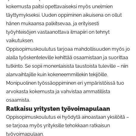
kokemusta paitsi opettavaiseksi myös unelmien
täyttymykseksi. Uuden oppiminen aikuisena on ollut
hänen mukaansa palkitsevaa, ja erityisesti
työyhteisöjen vastaanottava ilmapiiri on tehnyt
vaikutuksen.
Oppisopimuskoulutus tarjoaa mahdollisuuden myös jo
alalla työskenteleville kehittää osaamistaan ja suorittaa
tutkinto. Se sopii monenlaisista taustoista tuleville – niin
alanvaihtajille kuin kokeneemmillekin tekijöille.
Monipuolinen työssäoppiminen eri ympäristöissä tuo
arvokasta kokemusta ja vahvistaa ammatillista
osaamista.
Ratkaisu yritysten työvoimapulaan
Oppisopimuskoulutus ei hyödytä ainoastaan yksilöitä –
se tarjoaa myös yrityksille tehokkaan ratkaisun
työvoimapulaan.