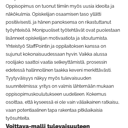
Oppisopimus on tuonut tiimiin myös uusia ideoita ja
näkökulmia. Opiskelijan osaamisen taso yllätti
positiivisesti, ja hänen panoksensa on rikastuttanut
työyhteisöä. Monipuoliset työtehtävät ovat puolestaan
lisänneet opiskelijan motivaatiota ja sitoutumista.
Yhteistyö StaffPointin ja oppilaitoksen kanssa on
sujunut kokonaisuudessaan hyvin. Vaikka alussa
roolijako saattoi vaatia selkeyttämistä, prosessin
edetessä hallinnollinen taakka keveni merkittävästi.
Tyytyväisyys näkyy myös tulevaisuuden
suunnitelmissa: yritys on valmis lähtemään mukaan
oppisopimuskoulutukseen uudelleen. Kokemus
osoittaa, että kyseessä ei ole vain väliaikainen ratkaisu,
vaan potentiaalinen tapa rakentaa pitkäaikaisia
työsuhteita.
Voittava-malli tulevaisuuteen