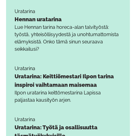
Uratarina
Hennan uratarina
Lue Hennan tarina horeca-alan talvityöstä:
työstä, yhteisöllisyydestä ja unohtumattomista
elämyksistä. Onko tämä sinun seuraava
seikkailusi?
Uratarina
Uratarina: Keittiömestari Ilpon tarina
inspiroi vaihtamaan maisemaa
Ilpon uratarina keittömestarina Lapissa
paljastaa kausityön arjen.
Uratarina
Uratarina: Työtä ja osallisuutta
täsmätyökykyisille