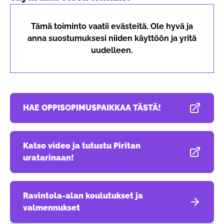
Tämä toiminto vaatii evästeitä. Ole hyvä ja
anna suostumuksesi niiden käyttöön ja yritä
uudelleen.
HAE OPPISOPIMUSPAIKKAA TÄSTÄ!
Avautuu uudessa välilehdessä
Katso video ja tutustu Piritan
Avautuu uudessa välilehdessä
uratarinaan!
Ravintola-alan koulutukset ja
valmennukset