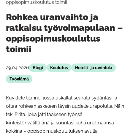
oppisopimuskoulutus toimii
Rohkea uranvaihto ja
ratkaisu työvoimapulaan –
oppisopimuskoulutus
toimii
29.04.2026
Blogi
Koulutus
Hotelli- ja ravintola
Työelämä
Kuvittele tilanne, jossa uskallat seurata sydäntäsi ja
ottaa rohkean askeleen täysin uudelle urapolulle. Näin
teki Pirita, joka jätti taakseen työnsä
kiinteistönvälittäjänä ja suuntasi kohti unelmaansa
kokkina – oppisopimuskoulutuksen avulla.