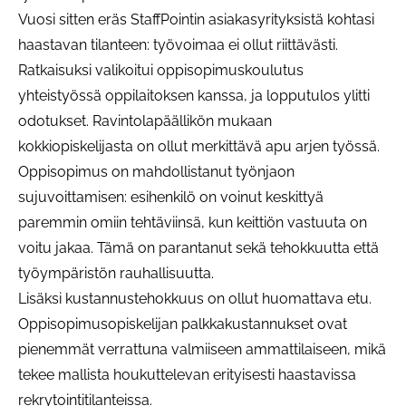
Vuosi sitten eräs StaffPointin asiakasyrityksistä kohtasi
haastavan tilanteen: työvoimaa ei ollut riittävästi.
Ratkaisuksi valikoitui oppisopimuskoulutus
yhteistyössä oppilaitoksen kanssa, ja lopputulos ylitti
odotukset. Ravintolapäällikön mukaan
kokkiopiskelijasta on ollut merkittävä apu arjen työssä.
Oppisopimus on mahdollistanut työnjaon
sujuvoittamisen: esihenkilö on voinut keskittyä
paremmin omiin tehtäviinsä, kun keittiön vastuuta on
voitu jakaa. Tämä on parantanut sekä tehokkuutta että
työympäristön rauhallisuutta.
Lisäksi kustannustehokkuus on ollut huomattava etu.
Oppisopimusopiskelijan palkkakustannukset ovat
pienemmät verrattuna valmiiseen ammattilaiseen, mikä
tekee mallista houkuttelevan erityisesti haastavissa
rekrytointitilanteissa.