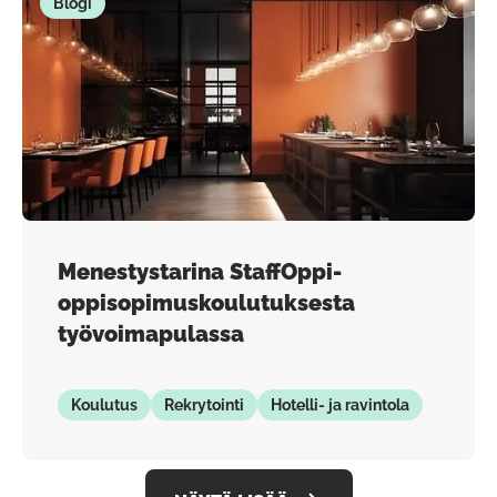
Blogi
Menestystarina StaffOppi-
oppisopimuskoulutuksesta
työvoimapulassa
Koulutus
Rekrytointi
Hotelli- ja ravintola