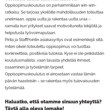
Oppisopimuskoulutus on parhaimmillaan win-win-
ratkaisu. Se tarjoaa yksilöille mahdollisuuden toteuttaa
unelmiaan, oppia uutta ja rakentaa uutta uraa –
samalla kun yritykset saavat motivoituneita tekijöitä ja
helpotusta työvoimapulaan.
Pirita ja StaffPointin asiakasyritys ovat esimerkkejä siitä,
miten oikein toteutettu oppisopimus voi tuottaa
konkreettisia, positiivisia tuloksia. Kyse ei ole pelkästään
koulutusmallista, vaan tavasta yhdistää ihmiset,
osaaminen ja työelämän tarpeet.
Oppisopimuskoulutus ei ainoastaan vastaa tämän
päivän haasteisiin – se rakentaa myös tulevaisuuden
työelämää.
Haluatko, että otamme sinuun yhteyttä?
Täytä alla oleva lomake!