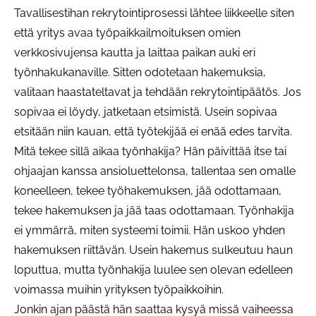
Tavallisestihan rekrytointiprosessi lähtee liikkeelle siten
että yritys avaa työpaikkailmoituksen omien
verkkosivujensa kautta ja laittaa paikan auki eri
työnhakukanaville. Sitten odotetaan hakemuksia,
valitaan haastateltavat ja tehdään rekrytointipäätös. Jos
sopivaa ei löydy, jatketaan etsimistä. Usein sopivaa
etsitään niin kauan, että työtekijää ei enää edes tarvita.
Mitä tekee sillä aikaa työnhakija? Hän päivittää itse tai
ohjaajan kanssa ansioluettelonsa, tallentaa sen omalle
koneelleen, tekee työhakemuksen, jää odottamaan,
tekee hakemuksen ja jää taas odottamaan. Työnhakija
ei ymmärrä, miten systeemi toimii. Hän uskoo yhden
hakemuksen riittävän. Usein hakemus sulkeutuu haun
loputtua, mutta työnhakija luulee sen olevan edelleen
voimassa muihin yrityksen työpaikkoihin.
Jonkin ajan päästä hän saattaa kysyä missä vaiheessa