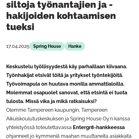
siltoja työnantajien ja -
hakijoiden kohtaamisen
tueksi
17.04.2025
Spring House
Hanke
Keskustelu työllisyydestä käy parhaillaan kiivaana.
Työnhakijat etsivät töitä ja yritykset työntekijöitä.
Työvoimapula on huutava monilla ammattialoilla.
Molemmat osapuolet sanovat, että etsintä ei tuota
tulosta. Missä vika ja mikä ratkaisuksi?
Olemme Tampereen kaupungin, Tampereen
Aikuiskoulutuskeskuksen ja Spring House Oy:n kanssa
yhteistyössä toteutettavassa
Entergr8-hankkeessa
ohjanneet jo kymmeniä maahan muuttaneita asiakkaita