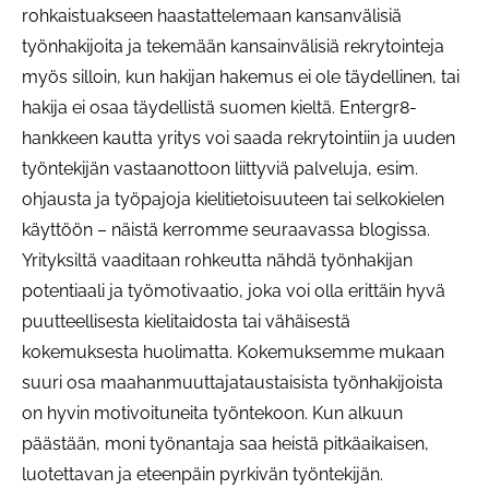
rohkaistuakseen haastattelemaan kansanvälisiä
työnhakijoita ja tekemään kansainvälisiä rekrytointeja
myös silloin, kun hakijan hakemus ei ole täydellinen, tai
hakija ei osaa täydellistä suomen kieltä. Entergr8-
hankkeen kautta yritys voi saada rekrytointiin ja uuden
työntekijän vastaanottoon liittyviä palveluja, esim.
ohjausta ja työpajoja kielitietoisuuteen tai selkokielen
käyttöön – näistä kerromme seuraavassa blogissa.
Yrityksiltä vaaditaan rohkeutta nähdä työnhakijan
potentiaali ja työmotivaatio, joka voi olla erittäin hyvä
puutteellisesta kielitaidosta tai vähäisestä
kokemuksesta huolimatta. Kokemuksemme mukaan
suuri osa maahanmuuttajataustaisista työnhakijoista
on hyvin motivoituneita työntekoon. Kun alkuun
päästään, moni työnantaja saa heistä pitkäaikaisen,
luotettavan ja eteenpäin pyrkivän työntekijän.