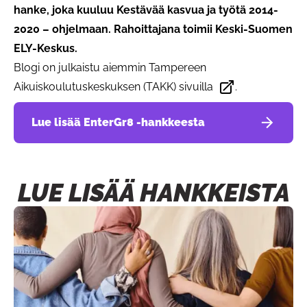
hanke, joka kuuluu Kestävää kasvua ja työtä 2014-
2020 – ohjelmaan. Rahoittajana toimii Keski-Suomen
ELY-Keskus.
Blogi on julkaistu aiemmin Tampereen
Aikuiskoulutuskeskuksen (TAKK)
sivuilla
.
Avautuu uudessa välileh
Lue lisää EnterGr8 -hankkeesta
LUE LISÄÄ HANKKEISTA