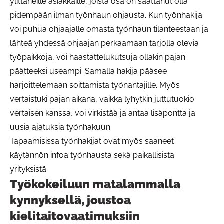
ylittäneille asiakkaille, joista osa on saattanut olla
pidempään ilman työnhaun ohjausta. Kun työnhakija
voi puhua ohjaajalle omasta työnhaun tilanteestaan ja
lähteä yhdessä ohjaajan perkaamaan tarjolla olevia
työpaikkoja, voi haastattelukutsuja ollakin pajan
päätteeksi useampi. Samalla hakija pääsee
harjoittelemaan soittamista työnantajille. Myös
vertaistuki pajan aikana, vaikka lyhytkin juttutuokio
vertaisen kanssa, voi virkistää ja antaa lisäpontta ja
uusia ajatuksia työnhakuun.
Tapaamisissa työnhakijat ovat myös saaneet
käytännön infoa työnhausta sekä paikallisista
yrityksistä.
Työkokeiluun matalammalla
kynnyksellä, joustoa
kielitaitovaatimuksiin