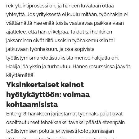
rekrytointiprosessi on, ja häneen luvataan ottaa
yhteyttä. Jos yrityksestä ei kuulu mitään, työnhakija ei
välttämättä hae enää toista vastaavaa paikkaa vaan
ajattelee, että hän ei kelpaa. Taidot tai henkinen
jaksaminen eivät riitä useisiin työhakemuksiin tai
jatkuvaan työnhakuun, ja osa sopivista
työllistymismahdollisuuksista menee hakijalta ohi.
Hakija jää yksin ja turhautuu. Hänen resurssinsa jäävät
käyttämättä.
Yksinkertaiset keinot
hyötykäyttöön: voimaa
kohtaamisista
Entergr8-hankkeen järjestämät työnhakupajat ovat
osoittautuneet tehokkaaksi tavaksi päästä eteenpäin
työllistymisen polulla erityisesti kotoutumisajan