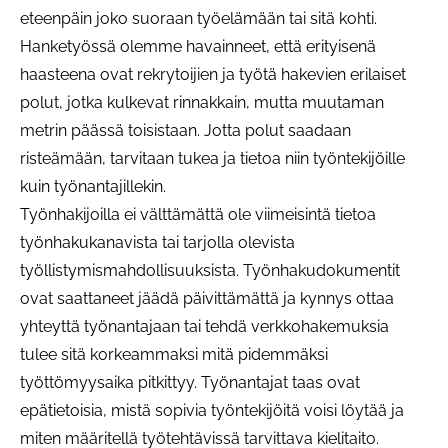
eteenpäin joko suoraan työelämään tai sitä kohti.
Hanketyössä olemme havainneet, että erityisenä
haasteena ovat rekrytoijien ja työtä hakevien erilaiset
polut, jotka kulkevat rinnakkain, mutta muutaman
metrin päässä toisistaan. Jotta polut saadaan
risteämään, tarvitaan tukea ja tietoa niin työntekijöille
kuin työnantajillekin.
Työnhakijoilla ei välttämättä ole viimeisintä tietoa
työnhakukanavista tai tarjolla olevista
työllistymismahdollisuuksista. Työnhakudokumentit
ovat saattaneet jäädä päivittämättä ja kynnys ottaa
yhteyttä työnantajaan tai tehdä verkkohakemuksia
tulee sitä korkeammaksi mitä pidemmäksi
työttömyysaika pitkittyy. Työnantajat taas ovat
epätietoisia, mistä sopivia työntekijöitä voisi löytää ja
miten määritellä työtehtävissä tarvittava kielitaito.