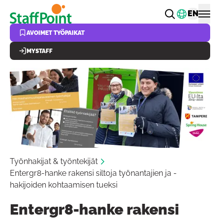
Hyppää pääsisältöön
Vaihda k
EN
AVOIMET TYÖPAIKAT
MYSTAFF
Työnhakijat & työntekijät
Entergr8-hanke rakensi siltoja työnantajien ja -
hakijoiden kohtaamisen tueksi
Entergr8-hanke rakensi