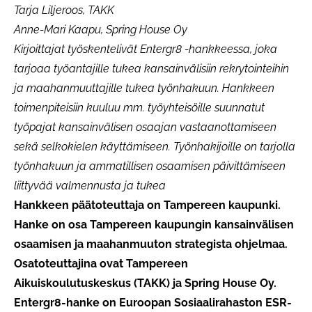
Tarja Liljeroos, TAKK
Anne-Mari Kaapu, Spring House Oy
Kirjoittajat työskentelivät Entergr8 -hankkeessa, joka
tarjoaa työantajille tukea kansainvälisiin rekrytointeihin
ja maahanmuuttajille tukea työnhakuun. Hankkeen
toimenpiteisiin kuuluu mm. työyhteisöille suunnatut
työpajat kansainvälisen osaajan vastaanottamiseen
sekä selkokielen käyttämiseen. Työnhakijoille on tarjolla
työnhakuun ja ammatillisen osaamisen päivittämiseen
liittyvää valmennusta ja tukea
Hankkeen päätoteuttaja on Tampereen kaupunki.
Hanke on osa Tampereen kaupungin kansainvälisen
osaamisen ja maahanmuuton strategista ohjelmaa.
Osatoteuttajina ovat Tampereen
Aikuiskoulutuskeskus (TAKK) ja Spring House Oy.
Entergr8-hanke on Euroopan Sosiaalirahaston ESR-