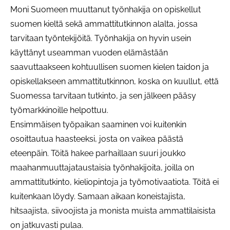
Moni Suomeen muuttanut työnhakija on opiskellut
suomen kieltä sekä ammattitutkinnon alalta, jossa
tarvitaan työntekijöitä. Työnhakija on hyvin usein
käyttänyt useamman vuoden elämästään
saavuttaakseen kohtuullisen suomen kielen taidon ja
opiskellakseen ammattitutkinnon, koska on kuullut, että
Suomessa tarvitaan tutkinto, ja sen jälkeen pääsy
työmarkkinoille helpottuu.
Ensimmäisen työpaikan saaminen voi kuitenkin
osoittautua haasteeksi, josta on vaikea päästä
eteenpäin. Töitä hakee parhaillaan suuri joukko
maahanmuuttajataustaisia työnhakijoita, joilla on
ammattitutkinto, kieliopintoja ja työmotivaatiota. Töitä ei
kuitenkaan löydy. Samaan aikaan koneistajista,
hitsaajista, siivoojista ja monista muista ammattilaisista
on jatkuvasti pulaa.