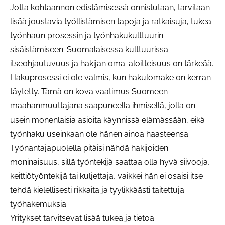
Jotta kohtaannon edistämisessä onnistutaan, tarvitaan
lisää joustavia työllistämisen tapoja ja ratkaisuja, tukea
työnhaun prosessin ja työnhakukulttuurin
sisäistämiseen. Suomalaisessa kulttuurissa
itseohjautuvuus ja hakijan oma-aloitteisuus on tärkeää.
Hakuprosessi ei ole valmis, kun hakulomake on kerran
täytetty. Tämä on kova vaatimus Suomeen
maahanmuuttajana saapuneella ihmisellä, jolla on
usein monenlaisia asioita käynnissä elämässään, eikä
työnhaku useinkaan ole hänen ainoa haasteensa.
Työnantajapuolella pitäisi nähdä hakijoiden
moninaisuus, sillä työntekijä saattaa olla hyvä siivooja,
keittiötyöntekijä tai kuljettaja, vaikkei hän ei osaisi itse
tehdä kielellisesti rikkaita ja tyylikkäästi taitettuja
työhakemuksia.
Yritykset tarvitsevat lisää tukea ja tietoa