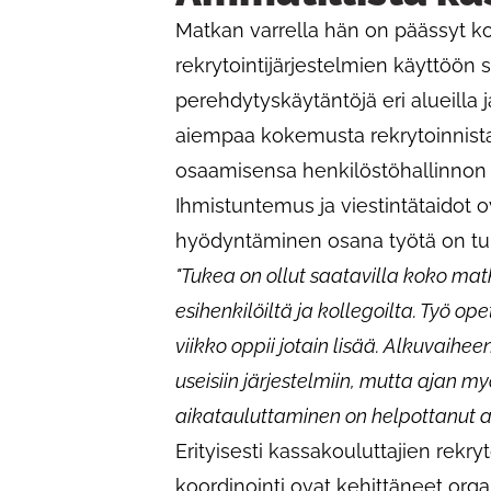
Matkan varrella hän on päässyt kou
rekrytointijärjestelmien käyttöön
perehdytyskäytäntöjä eri alueilla j
aiempaa kokemusta rekrytoinnist
osaamisensa henkilöstöhallinnon s
Ihmistuntemus ja viestintätaidot 
hyödyntäminen osana työtä on tull
"Tukea on ollut saatavilla koko ma
esihenkilöiltä ja kollegoilta. Työ ope
viikko oppii jotain lisää. Alkuvaihe
useisiin järjestelmiin, mutta ajan myö
aikatauluttaminen on helpottanut a
Erityisesti kassakouluttajien rekryt
koordinointi ovat kehittäneet orga