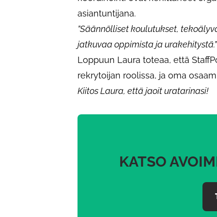
asiantuntijana.
”Säännölliset koulutukset, tekoälyv
jatkuvaa oppimista ja urakehitystä.”
Loppuun Laura toteaa, että StaffP
rekrytoijan roolissa, ja oma osaa
Kiitos Laura, että jaoit uratarinasi!
KATSO AVOI