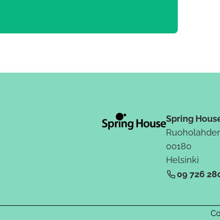
Spring Hous
Ruoholahden
00180
Helsinki
09 726 28
Co