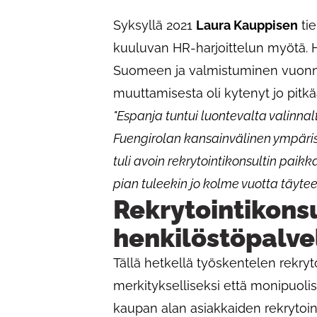
Syksyllä 2021
Laura Kauppisen
tie
kuuluvan HR-harjoittelun myötä. Ha
Suomeen ja valmistuminen vuonna
muuttamisesta oli kytenyt jo pitkä
"Espanja tuntui luontevalta valinnal
Fuengirolan kansainvälinen ympäri
tuli avoin rekrytointikonsultin paik
pian tuleekin jo kolme vuotta täytee
Rekrytointikonsu
henkilöstöpalve
Tällä hetkellä työskentelen rekryt
merkitykselliseksi että monipuoli
kaupan alan asiakkaiden rekrytoin