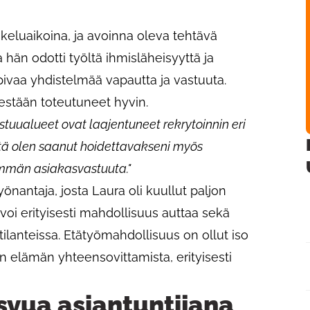
iskeluaikoina, ja avoinna oleva tehtävä
a hän odotti työltä ihmisläheisyyttä ja
sopivaa yhdistelmää vapautta ja vastuuta.
stään toteutuneet hyvin.
astuualueet ovat laajentuneet rekrytoinnin eri
tä olen saanut hoidettavakseni myös
mmän asiakasvastuuta."
yönantaja, josta Laura oli kuullut paljon
ivoi erityisesti mahdollisuus auttaa sekä
a tilanteissa. Etätyömahdollisuus on ollut iso
un elämän yhteensovittamista, erityisesti
svua asiantuntijana