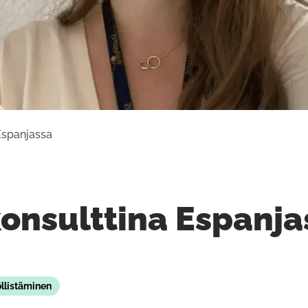
 Espanjassa
konsulttina Espanja
llistäminen