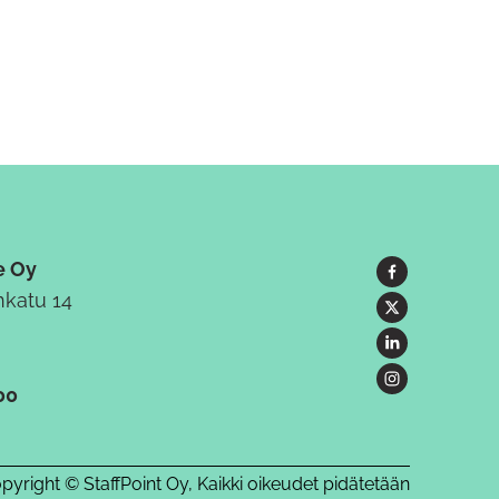
e Oy
katu 14
00
pyright © StaffPoint Oy, Kaikki oikeudet pidätetään