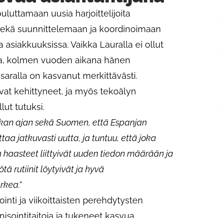
luttamaan uusia harjoittelijoita
 sekä suunnittelemaan ja koordinoimaan
a asiakkuuksissa. Vaikka Lauralla ei ollut
a, kolmen vuoden aikana hänen
aralla on kasvanut merkittävästi.
ovat kehittyneet, ja myös tekoälyn
ut tutuksi.
tkan ajan sekä Suomen, että Espanjan
ttaa jatkuvasti uutta, ja tuntuu, että joka
en haasteet liittyivät uuden tiedon määrään ja
tä rutiinit löytyivät ja hyvä
rkea."
ointi ja viikoittaisten perehdytysten
nisointitaitoja ja tukeneet kasvua