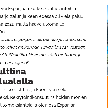
 vei Espanjaan korkeakouluopintoihin
rjoittelun jälkeen edessä oli vielä paluu
 2022, mutta haave ulkomaille
än.
ta, sillä espanjan kieli, aurinko ja lämpö sekä
stö veivät mukanaan. Keväällä 2023 vastaan
ka StaffPointilla. Hakemus lähti matkaan, ja
n rekrytoijana!”
lttina
lualalla
ointikonsulttina ja koen työn sekä
seksi. Rekrytointikonsulttina hoidan monien
titoimeksiantoja ja olen osa Espanjan