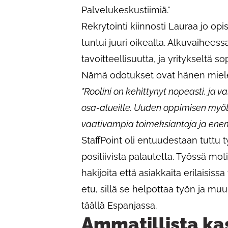
Palvelukeskustiimiä."
Rekrytointi kiinnosti Lauraa jo op
tuntui juuri oikealta. Alkuvaiheess
tavoitteellisuutta, ja yritykseltä 
Nämä odotukset ovat hänen miele
"Roolini on kehittynyt nopeasti, ja v
osa-alueille. Uuden oppimisen myö
vaativampia toimeksiantoja ja ene
StaffPoint oli entuudestaan tuttu t
positiivista palautetta. Työssä mot
hakijoita että asiakkaita erilaisiss
etu, sillä se helpottaa työn ja mu
täällä Espanjassa.
Ammatillista ka