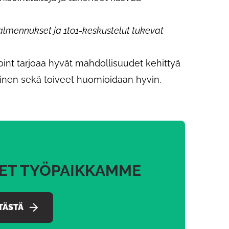
almennukset ja 1to1-keskustelut tukevat
oint tarjoaa hyvät mahdollisuudet kehittyä
minen sekä toiveet huomioidaan hyvin.
MET TYÖPAIKKAMME
TÄSTÄ