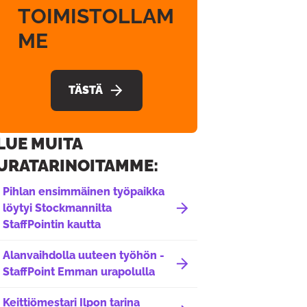
TOIMISTOLLAM
ME
TÄSTÄ
LUE MUITA
URATARINOITAMME:
Pihlan ensimmäinen työpaikka
löytyi Stockmannilta
StaffPointin kautta
Alanvaihdolla uuteen työhön -
StaffPoint Emman urapolulla
Keittiömestari Ilpon tarina