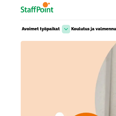
Hyppää pääsisältöön
Avoimet työpaikat
Koulutus ja valmenn
Avaa pudotusvalikko