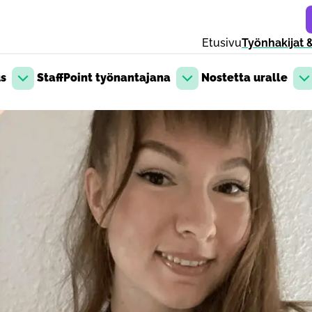
Etusivu
Työnhakijat &
us
StaffPoint työnantajana
Nostetta uralle
Avaa pudotusvalikko
Avaa pudotusvalikko
Av