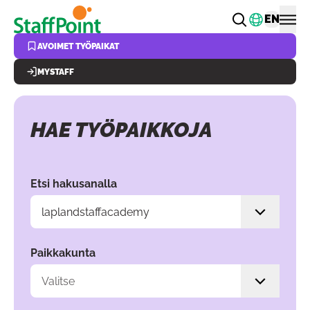
Hyppää pääsisältöön
Vaihda k
EN
AVOIMET TYÖPAIKAT
MYSTAFF
HAE TYÖPAIKKOJA
Hae valitsemalla hakuehtoja filttereiden avulla. Sisältö p
Etsi hakusanalla
Paikkakunta