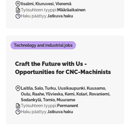
Iisalmi, Kiuruvesi, Vieremä
Työsuhteen tyyppi
:
Määräaikainen
Haku päättyy
:
Jatkuva haku
Technology and industrial jobs
Craft the Future with Us -
Opportunities for CNC-Machinists
Laitila, Salo, Turku, Uusikaupunki, Kuusamo,
Oulu, Raahe, Ylivieska, Kemi, Kolari, Rovaniemi,
Sodankylä, Tornio, Muurame
Työsuhteen tyyppi
:
Permanent
Haku päättyy
:
Jatkuva haku