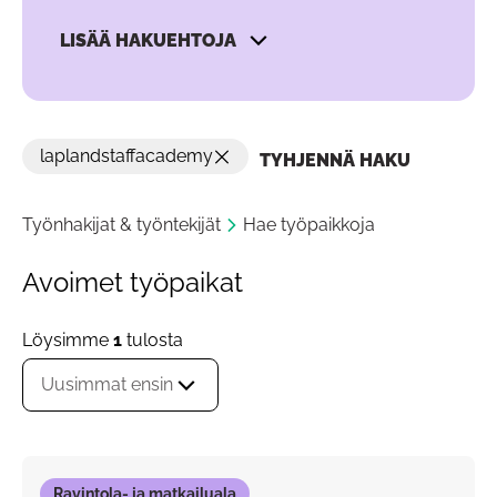
LISÄÄ HAKUEHTOJA
laplandstaffacademy
TYHJENNÄ HAKU
Työnhakijat & työntekijät
Hae työpaikkoja
Avoimet työpaikat
Löysimme
1
tulosta
Uusimmat ensin
Ravintola- ja matkailuala