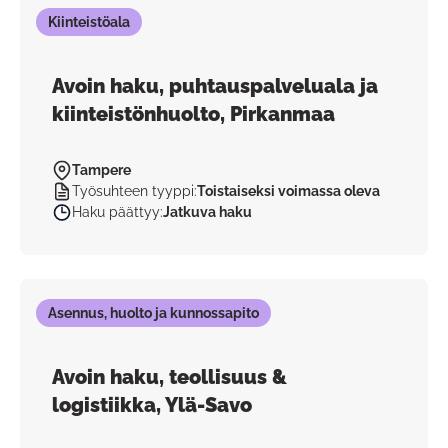
Kiinteistöala
Avoin haku, puhtauspalveluala ja
kiinteistönhuolto, Pirkanmaa
Tampere
Työsuhteen tyyppi
:
Toistaiseksi voimassa oleva
Haku päättyy
:
Jatkuva haku
Asennus, huolto ja kunnossapito
Avoin haku, teollisuus &
logistiikka, Ylä-Savo