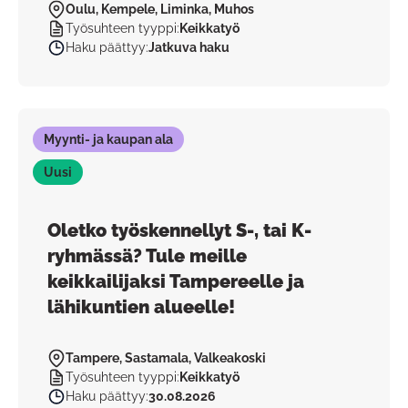
Oulu, Kempele, Liminka, Muhos
Työsuhteen tyyppi
:
Keikkatyö
Haku päättyy
:
Jatkuva haku
Myynti- ja kaupan ala
Uusi
Oletko työskennellyt S-, tai K-
ryhmässä? Tule meille
keikkailijaksi Tampereelle ja
lähikuntien alueelle!
Tampere, Sastamala, Valkeakoski
Työsuhteen tyyppi
:
Keikkatyö
Haku päättyy
:
30.08.2026