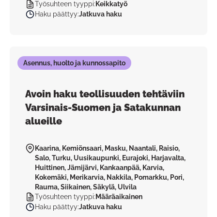
Työsuhteen tyyppi
:
Keikkatyö
Haku päättyy
:
Jatkuva haku
Asennus, huolto ja kunnossapito
Avoin haku teollisuuden tehtäviin
Varsinais-Suomen ja Satakunnan
alueille
Kaarina, Kemiönsaari, Masku, Naantali, Raisio,
Salo, Turku, Uusikaupunki, Eurajoki, Harjavalta,
Huittinen, Jämijärvi, Kankaanpää, Karvia,
Kokemäki, Merikarvia, Nakkila, Pomarkku, Pori,
Rauma, Siikainen, Säkylä, Ulvila
Työsuhteen tyyppi
:
Määräaikainen
Haku päättyy
:
Jatkuva haku