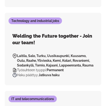
Technology and industrial jobs
Welding the Future together - Join
our team!
Laitila, Salo, Turku, Uusikaupunki, Kuusamo,
Oulu, Raahe, Ylivieska, Kemi, Kolari, Rovaniemi,
Sodankylä, Tornio, Kajaani, Lappeenranta, Rauma
Työsuhteen tyyppi
:
Permanent
Haku päättyy
:
Jatkuva haku
IT and telecommunications