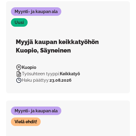
Myynti- ja kaupan ala
Uusi
Myyjä kaupan keikkatyöhön
Kuopio, Säyneinen
Kuopio
Työsuhteen tyyppi
:
Keikkatyö
Haku päättyy
:
23.08.2026
Myynti- ja kaupan ala
Vielä ehdit!