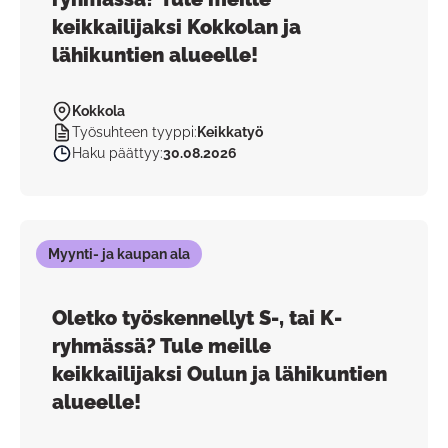
keikkailijaksi Kokkolan ja
lähikuntien alueelle!
Kokkola
Työsuhteen tyyppi
:
Keikkatyö
Haku päättyy
:
30.08.2026
Myynti- ja kaupan ala
Oletko työskennellyt S-, tai K-
ryhmässä? Tule meille
keikkailijaksi Oulun ja lähikuntien
alueelle!